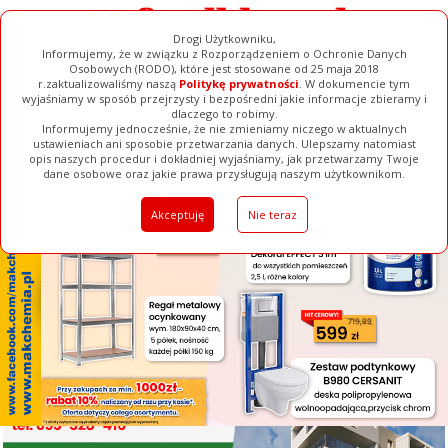
Drogi Użytkowniku,
Informujemy, że w związku z Rozporządzeniem o Ochronie Danych
Osobowych (RODO), które jest stosowane od 25 maja 2018
r.zaktualizowaliśmy naszą
Politykę prywatności
. W dokumencie tym
wyjaśniamy w sposób przejrzysty i bezpośredni jakie informacje zbieramy i
[ ZAMKNIJ ]
dlaczego to robimy.
Informujemy jednocześnie, że nie zmieniamy niczego w aktualnych
ustawieniach ani sposobie przetwarzania danych. Ulepszamy natomiast
opis naszych procedur i dokładniej wyjaśniamy, jak przetwarzamy Twoje
Galerie
Filmy
Baza Firm
Ogłoszenia
Pełna Wersja
dane osobowe oraz jakie prawa przysługują naszym użytkownikom.
Akceptuję
Nie teraz