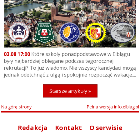
03.08 17:00
Które szkoły ponadpodstawowe w Elblągu
były najbardziej oblegane podczas tegorocznej
rekrutacji? To już wiadomo. Nie wszyscy kandydaci mogą
jednak odetchnąć z ulgą i spokojnie rozpocząć wakacje....
Starsze artykuły »
Na górę strony
Pełna wersja info.elblag.pl
Redakcja
Kontakt
O serwisie