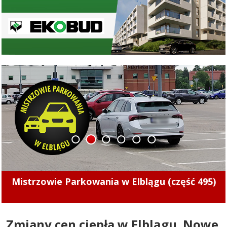
1
2
3
4
5
6
Kolejny nietrzeźwy kierowca z Elbląga za
kółkem. Uderzył w przydrożne drzewo
Zmiany cen ciepła w Elblągu. Nowe