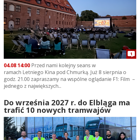
1
04.08 14:00
Przed nami kolejny seans w
ramach Letniego Kina pod Chmurką. Już 8 sierpnia o
godz. 21.00 zapraszamy na wspólne oglądanie F1: Film –
jednego z największych...
Do września 2027 r. do Elbląga ma
trafić 10 nowych tramwajów