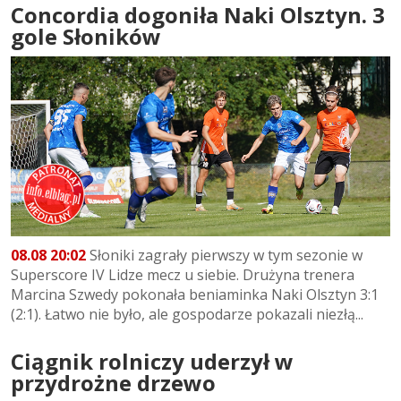
Concordia dogoniła Naki Olsztyn. 3
gole Słoników
08.08 20:02
Słoniki zagrały pierwszy w tym sezonie w
Superscore IV Lidze mecz u siebie. Drużyna trenera
Marcina Szwedy pokonała beniaminka Naki Olsztyn 3:1
(2:1). Łatwo nie było, ale gospodarze pokazali niezłą...
Ciągnik rolniczy uderzył w
przydrożne drzewo