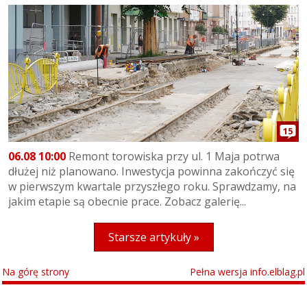
15
06.08 10:00
Remont torowiska przy ul. 1 Maja potrwa
dłużej niż planowano. Inwestycja powinna zakończyć się
w pierwszym kwartale przyszłego roku. Sprawdzamy, na
jakim etapie są obecnie prace. Zobacz galerię...
Starsze artykuły »
Na górę strony
Pełna wersja info.elblag.pl