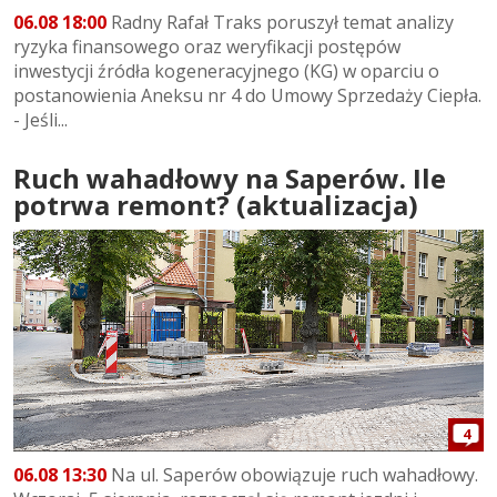
06.08 18:00
Radny Rafał Traks poruszył temat analizy
ryzyka finansowego oraz weryfikacji postępów
inwestycji źródła kogeneracyjnego (KG) w oparciu o
postanowienia Aneksu nr 4 do Umowy Sprzedaży Ciepła.
- Jeśli...
Ruch wahadłowy na Saperów. Ile
potrwa remont? (aktualizacja)
4
06.08 13:30
Na ul. Saperów obowiązuje ruch wahadłowy.