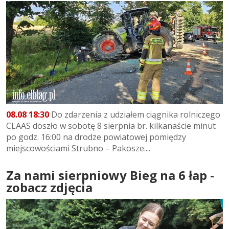
08.08 18:30
Do zdarzenia z udziałem ciągnika rolniczego
CLAAS doszło w sobotę 8 sierpnia br. kilkanaście minut
po godz. 16:00 na drodze powiatowej pomiędzy
miejscowościami Strubno – Pakosze....
Za nami sierpniowy Bieg na 6 łap -
zobacz zdjęcia