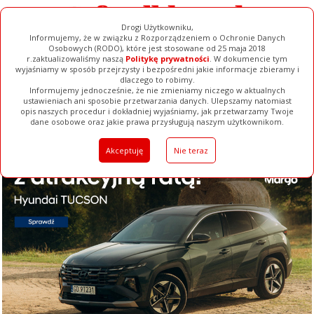
Drogi Użytkowniku,
Informujemy, że w związku z Rozporządzeniem o Ochronie Danych
Osobowych (RODO), które jest stosowane od 25 maja 2018
r.zaktualizowaliśmy naszą
Politykę prywatności
. W dokumencie tym
wyjaśniamy w sposób przejrzysty i bezpośredni jakie informacje zbieramy i
dlaczego to robimy.
Informujemy jednocześnie, że nie zmieniamy niczego w aktualnych
ustawieniach ani sposobie przetwarzania danych. Ulepszamy natomiast
opis naszych procedur i dokładniej wyjaśniamy, jak przetwarzamy Twoje
Galerie
Filmy
Baza Firm
Ogłoszenia
Pełna Wersja
dane osobowe oraz jakie prawa przysługują naszym użytkownikom.
Akceptuję
Nie teraz