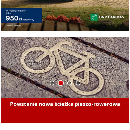
1
2
3
4
Minęły 4 lata. Sprawdziliśmy, czy kierowcy
mogą już bezpiecznie jeździć po tych ulicach