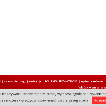
t
|
o serwisie
|
logo
|
redakcja
|
POLITYKA PRYWATNOŚCI
|
wpisy branżowe
|
Właścicielem serwis
u ich używania. Korzystając ze strony wyrażasz zgodę na używanie co
Copyright © 2004-2026 Elbląski D
ies możesz wyłączyć w ustawieniach swojej przeglądarki.
Rozum
0.34933495521545