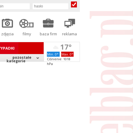
zdjęcia
filmy
baza firm
reklama
17°
YPADKI
Min. 0°
Max. 0°
pozostałe
Ciśnienie: 1018
kategorie
hPa