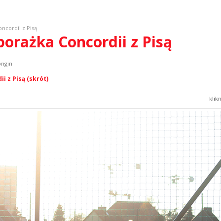
ncordii z Pisą
porażka Concordii z Pisą
ongin
i z Pisą (skrót)
klik