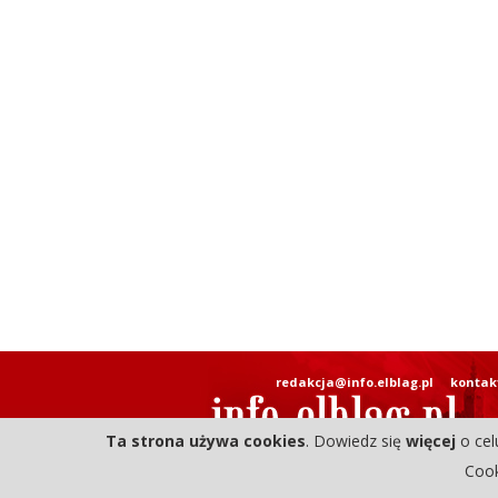
redakcja@info.elblag.pl
kontak
Ta strona używa cookies
. Dowiedz się
więcej
o cel
Cook