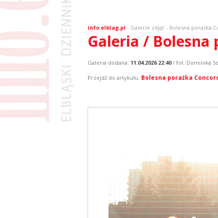
info.elblag.pl
-
Galerie zdjęć
- Bolesna porażka Co
Galeria / Bolesna 
Galeria dodana:
11.04.2026 22:40
/ fot. Dominika S
Bolesna porażka Concordi
Przejdź do artykułu: