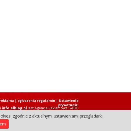
reklama
|
ogłoszenia regulamin
| Ustawienia
prywatności
u
info.elblag.pl
jest
Agencja Reklamowa GABO
okies, zgodnie z aktualnymi ustawieniami przeglądarki.
ziennik Internetowy. Wszystkie prawa zastrzeżone.
iem