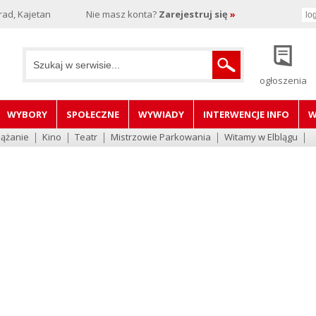
rad, Kajetan
Nie masz konta?
Zarejestruj się
»
ogłoszenia
WYBORY
SPOŁECZNE
WYWIADY
INTERWENCJE INFO
W
lążanie
Kino
Teatr
Mistrzowie Parkowania
Witamy w Elblągu