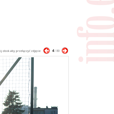
4
nij obok aby przełączyć zdjęcie
/ 80