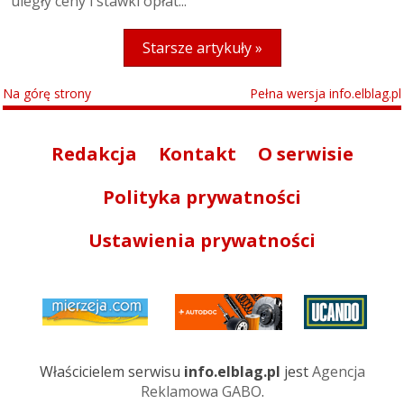
uległy ceny i stawki opłat...
Starsze artykuły »
Na górę strony
Pełna wersja info.elblag.pl
Redakcja
Kontakt
O serwisie
Polityka prywatności
Ustawienia prywatności
Właścicielem serwisu
info.elblag.pl
jest
Agencja
Reklamowa GABO
.