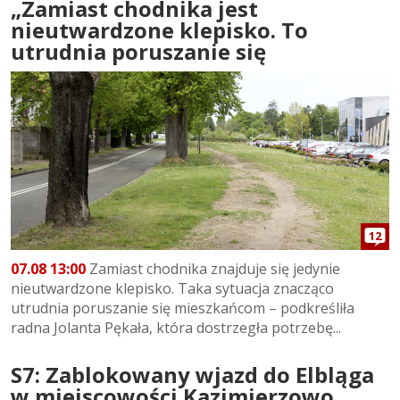
„Zamiast chodnika jest
nieutwardzone klepisko. To
utrudnia poruszanie się
12
07.08 13:00
Zamiast chodnika znajduje się jedynie
nieutwardzone klepisko. Taka sytuacja znacząco
utrudnia poruszanie się mieszkańcom – podkreśliła
radna Jolanta Pękała, która dostrzegła potrzebę...
S7: Zablokowany wjazd do Elbląga
w miejscowości Kazimierzowo