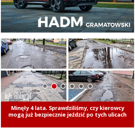
1
2
3
4
5
6
Międzypokoleniowe rozgrywki koszykówki
Gramy na Zatorzu