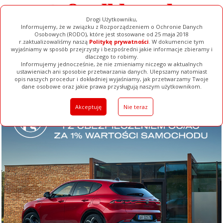
Drogi Użytkowniku,
Informujemy, że w związku z Rozporządzeniem o Ochronie Danych
Osobowych (RODO), które jest stosowane od 25 maja 2018
r.zaktualizowaliśmy naszą
Politykę prywatności
. W dokumencie tym
wyjaśniamy w sposób przejrzysty i bezpośredni jakie informacje zbieramy i
dlaczego to robimy.
Informujemy jednocześnie, że nie zmieniamy niczego w aktualnych
ustawieniach ani sposobie przetwarzania danych. Ulepszamy natomiast
opis naszych procedur i dokładniej wyjaśniamy, jak przetwarzamy Twoje
Galerie
Filmy
Baza Firm
Ogłoszenia
Pełna Wersja
dane osobowe oraz jakie prawa przysługują naszym użytkownikom.
Akceptuję
Nie teraz