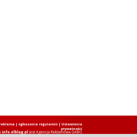
reklama
|
ogłoszenia regulamin
| Ustawienia
prywatności
u
info.elblag.pl
jest
Agencja Reklamowa GABO