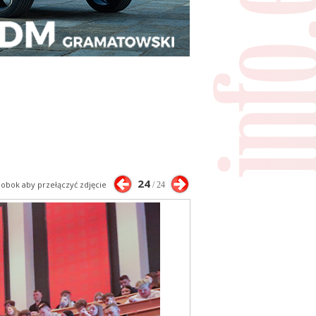
24
j obok aby przełączyć zdjęcie
/ 24