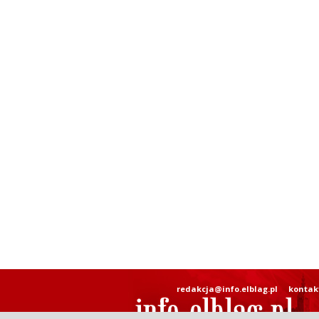
redakcja@info.elblag.pl
kontak