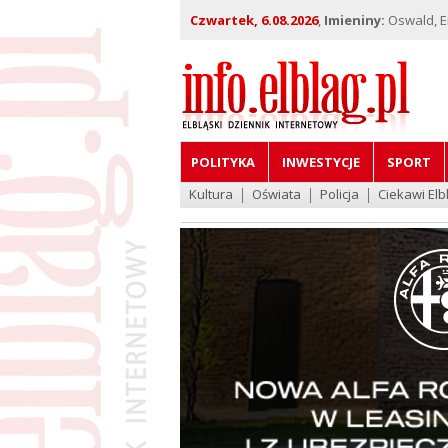
Czwartek, 6.08.2026
,
Imieniny:
Oswald, Em
POLITYKA
INWESTYCJE
SPORT
Kultura
Oświata
Policja
Ciekawi Elb