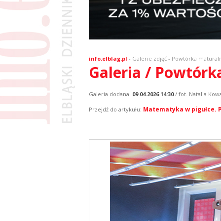
info.elblag.pl
-
Galerie zdjęć
- Powtórka matural
Galeria / Powtór
Galeria dodana:
09.04.2026 14:30
/ fot. Natalia Kow
Matematyka w pigułce. P
Przejdź do artykułu: