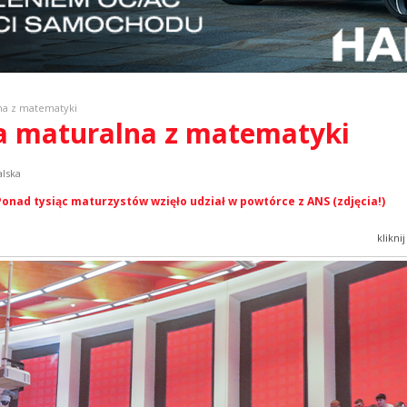
na z matematyki
ka maturalna z matematyki
alska
onad tysiąc maturzystów wzięło udział w powtórce z ANS (zdjęcia!)
klikni