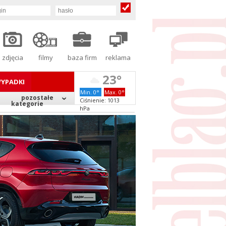
zdjęcia
filmy
baza firm
reklama
23°
YPADKI
Min. 0°
Max. 0°
pozostałe
Ciśnienie: 1013
kategorie
hPa