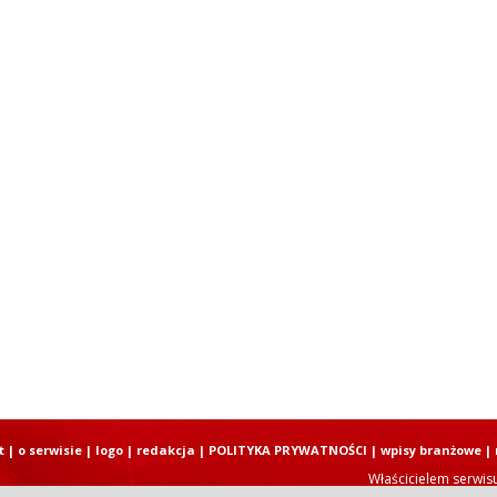
t
|
o serwisie
|
logo
|
redakcja
|
POLITYKA PRYWATNOŚCI
|
wpisy branżowe
|
Właścicielem serwis