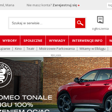
il, Maria
Nie masz konta?
Zarejestruj się
»
ogłoszenia
WYBORY
SPOŁECZNE
WYWIADY
INTERWENCJE INFO
W
lążanie
Kino
Teatr
Mistrzowie Parkowania
Witamy w Elblągu
REKLAMA