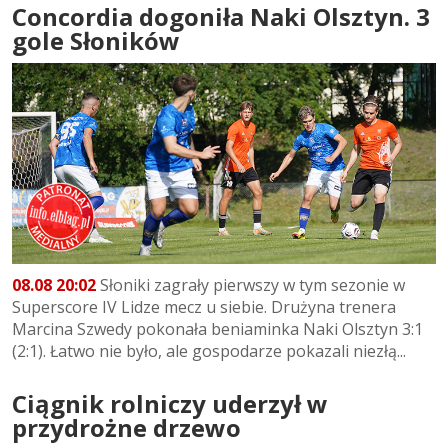
Concordia dogoniła Naki Olsztyn. 3
gole Słoników
08.08 20:02
Słoniki zagrały pierwszy w tym sezonie w
Superscore IV Lidze mecz u siebie. Drużyna trenera
Marcina Szwedy pokonała beniaminka Naki Olsztyn 3:1
(2:1). Łatwo nie było, ale gospodarze pokazali niezłą...
Ciągnik rolniczy uderzył w
przydrożne drzewo