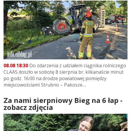
08.08 18:30
Do zdarzenia z udziałem ciągnika rolniczego
CLAAS doszło w sobotę 8 sierpnia br. kilkanaście minut
po godz. 16:00 na drodze powiatowej pomiędzy
miejscowościami Strubno – Pakosze....
Za nami sierpniowy Bieg na 6 łap -
zobacz zdjęcia