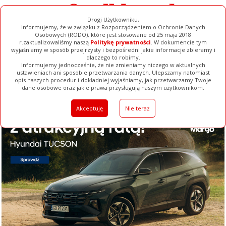
Drogi Użytkowniku,
Informujemy, że w związku z Rozporządzeniem o Ochronie Danych
Osobowych (RODO), które jest stosowane od 25 maja 2018
r.zaktualizowaliśmy naszą
Politykę prywatności
. W dokumencie tym
wyjaśniamy w sposób przejrzysty i bezpośredni jakie informacje zbieramy i
dlaczego to robimy.
Informujemy jednocześnie, że nie zmieniamy niczego w aktualnych
ustawieniach ani sposobie przetwarzania danych. Ulepszamy natomiast
opis naszych procedur i dokładniej wyjaśniamy, jak przetwarzamy Twoje
Galerie
Filmy
Baza Firm
Ogłoszenia
Pełna Wersja
dane osobowe oraz jakie prawa przysługują naszym użytkownikom.
Akceptuję
Nie teraz