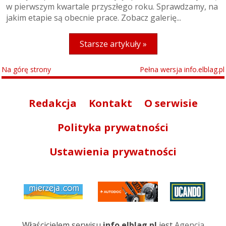
w pierwszym kwartale przyszłego roku. Sprawdzamy, na
jakim etapie są obecnie prace. Zobacz galerię...
Starsze artykuły »
Na górę strony
Pełna wersja info.elblag.pl
Redakcja
Kontakt
O serwisie
Polityka prywatności
Ustawienia prywatności
Właścicielem serwisu
info.elblag.pl
jest
Agencja