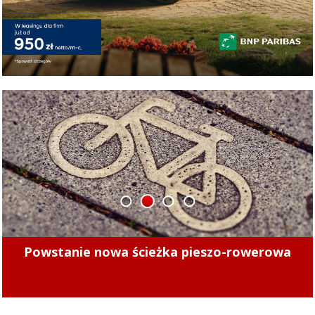
1
2
3
4
Minęły 4 lata. Sprawdziliśmy, czy kierowcy
mogą już bezpiecznie jeździć po tych ulicach