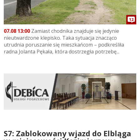
12
07.08 13:00
Zamiast chodnika znajduje się jedynie
nieutwardzone klepisko. Taka sytuacja znacząco
utrudnia poruszanie się mieszkańcom – podkreśliła
radna Jolanta Pękała, która dostrzegła potrzebę...
S7: Zablokowany wjazd do Elbląga