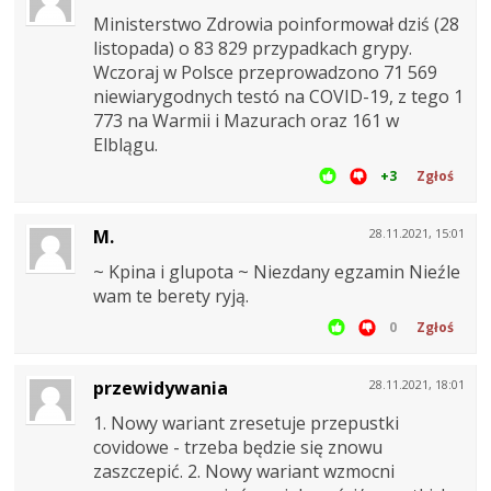
Ministerstwo Zdrowia poinformował dziś (28
listopada) o 83 829 przypadkach grypy.
Wczoraj w Polsce przeprowadzono 71 569
niewiarygodnych testó na COVID-19, z tego 1
773 na Warmii i Mazurach oraz 161 w
Elblągu.
+3
Zgłoś
M.
28.11.2021, 15:01
~ Kpina i glupota ~ Niezdany egzamin Nieźle
wam te berety ryją.
0
Zgłoś
przewidywania
28.11.2021, 18:01
1. Nowy wariant zresetuje przepustki
covidowe - trzeba będzie się znowu
zaszczepić. 2. Nowy wariant wzmocni