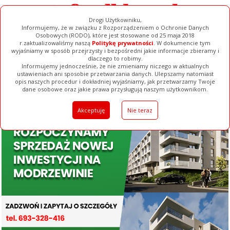
Drogi Użytkowniku,
Informujemy, że w związku z Rozporządzeniem o Ochronie Danych
Osobowych (RODO), które jest stosowane od 25 maja 2018
r.zaktualizowaliśmy naszą
Politykę prywatności
. W dokumencie tym
wyjaśniamy w sposób przejrzysty i bezpośredni jakie informacje zbieramy i
dlaczego to robimy.
Informujemy jednocześnie, że nie zmieniamy niczego w aktualnych
ustawieniach ani sposobie przetwarzania danych. Ulepszamy natomiast
opis naszych procedur i dokładniej wyjaśniamy, jak przetwarzamy Twoje
Galerie
Filmy
Baza Firm
Ogłoszenia
Pełna Wersja
dane osobowe oraz jakie prawa przysługują naszym użytkownikom.
Akceptuję
Nie teraz