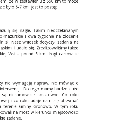
iem, że w zestawieniu z 550 km to może
ie było 5-7 km, jest to postęp.
kazują się nagle. Takim nieoczekiwanym
-mazurskie i dwa tygodnie na złożenie
mln zł. Nasz wniosek dotyczył zadania na
skim. I udało się. Zrealizowaliśmy także
kiej Wsi – ponad 5 km drogi całkowicie
jszy nie wymagają napraw, nie mówiąc o
ą interwencji. Do tego mamy bardzo dużo
ty są niesamowicie kosztowne. Co roku
stowej i co roku udaje nam się otrzymać
a terenie Gminy Gronowo. W tym roku
kowali na most w kierunku miejscowości
ie zadanie.