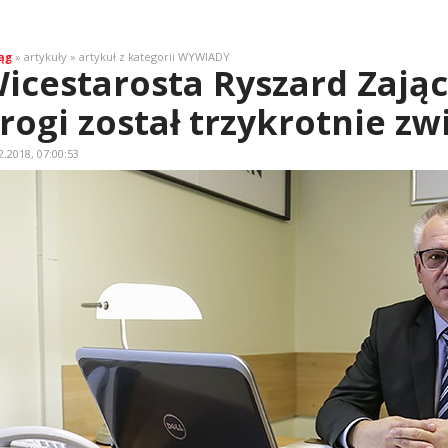
ąg
» artykuły » artykuł z kategorii WYWIADY
icestarosta Ryszard Zając
rogi został trzykrotnie z
2.2018, 07:00:53