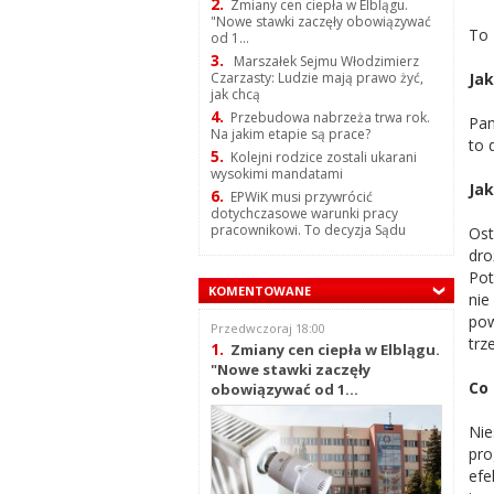
2.
Zmiany cen ciepła w Elblągu.
"Nowe stawki zaczęły obowiązywać
To 
od 1...
3.
Marszałek Sejmu Włodzimierz
Jak
Czarzasty: Ludzie mają prawo żyć,
jak chcą
4.
Przebudowa nabrzeża trwa rok.
Pan
Na jakim etapie są prace?
to 
5.
Kolejni rodzice zostali ukarani
wysokimi mandatami
Jak
6.
EPWiK musi przywrócić
dotychczasowe warunki pracy
pracownikowi. To decyzja Sądu
Ost
dro
Pot
KOMENTOWANE
nie
pow
Przedwczoraj 18:00
trz
1.
Zmiany cen ciepła w Elblągu.
"Nowe stawki zaczęły
Co
obowiązywać od 1...
Nie
pro
efe