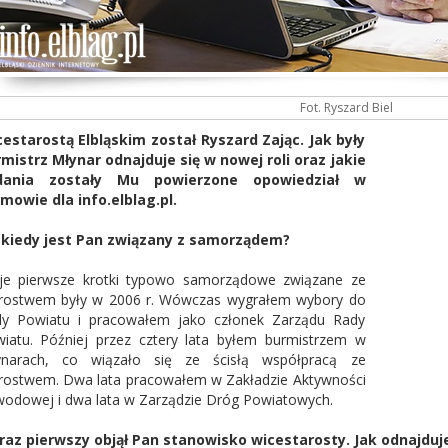
Fot. Ryszard Biel
estarostą Elbląskim został Ryszard Zając. Jak były
mistrz Młynar odnajduje się w nowej roli oraz jakie
dania zostały Mu powierzone opowiedział w
mowie dla info.elblag.pl.
kiedy jest Pan związany z samorządem?
e pierwsze krotki typowo samorządowe związane ze
rostwem były w 2006 r. Wówczas wygrałem wybory do
y Powiatu i pracowałem jako członek Zarządu Rady
iatu. Później przez cztery lata byłem burmistrzem w
ynarach, co wiązało się ze ścisłą współpracą ze
rostwem. Dwa lata pracowałem w Zakładzie Aktywności
odowej i dwa lata w Zarządzie Dróg Powiatowych.
raz pierwszy objął Pan stanowisko wicestarosty. Jak odnajduje