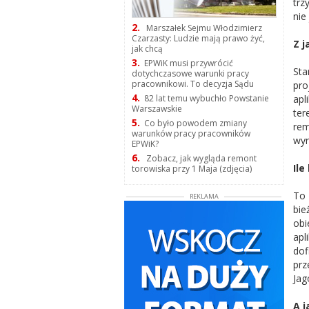
trz
nie
2.
Marszałek Sejmu Włodzimierz
Czarzasty: Ludzie mają prawo żyć,
Z j
jak chcą
3.
EPWiK musi przywrócić
Sta
dotychczasowe warunki pracy
pracownikowi. To decyzja Sądu
pro
4.
apl
82 lat temu wybuchło Powstanie
Warszawskie
ter
5.
Co było powodem zmiany
rem
warunków pracy pracowników
wyr
EPWiK?
6.
Zobacz, jak wygląda remont
Il
torowiska przy 1 Maja (zdjęcia)
To 
REKLAMA
bie
obi
apl
dof
prz
Jag
A j