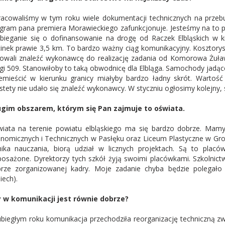
acowaliśmy w tym roku wiele dokumentacji technicznych na przebu
gram pana premiera Morawieckiego zafunkcjonuje. Jesteśmy na to pr
bieganie się o dofinansowanie na drogę od Raczek Elbląskich w k
inek prawie 3,5 km. To bardzo ważny ciąg komunikacyjny. Kosztorys
łowali znaleźć wykonawcę do realizację zadania od Komorowa Żuł
gi 509. Stanowiłoby to taką obwodnicę dla Elbląga. Samochody jadące
emieścić w kierunku granicy miałyby bardzo ładny skrót. Wartość
stety nie udało się znaleźć wykonawcy. W styczniu ogłosimy kolejny, s
gim obszarem, którym się Pan zajmuje to oświata.
iata na terenie powiatu elbląskiego ma się bardzo dobrze. Mam
nomicznych i Technicznych w Pasłęku oraz Liceum Plastyczne w Gro
ika nauczania, biorą udział w licznych projektach. Są to plac
osażone. Dyrektorzy tych szkół żyją swoimi placówkami. Szkolnict
rze zorganizowanej kadry. Moje zadanie chyba będzie polegało
iech).
 w komunikacji jest równie dobrze?
biegłym roku komunikacja przechodziła reorganizację techniczną zw