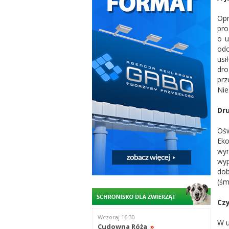
Opr
pro
o u
odc
usi
dro
prz
Nie
Dru
Ośw
Eko
wyn
wyp
dob
(śm
Czy
Wczoraj 16:30
W u
Cudowna Róża
»