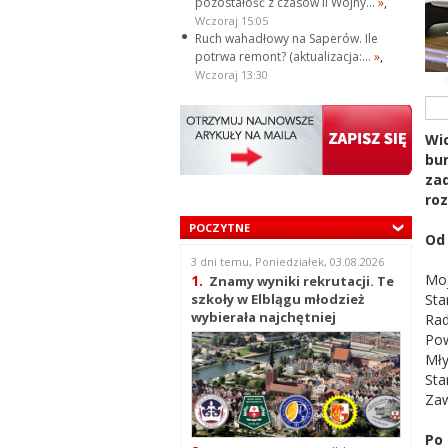
pozostałość z czasów II Wojny...
»
,
Wczoraj 15:05
Ruch wahadłowy na Saperów. Ile
potrwa remont? (aktualizacja:...
»
,
Wczoraj 13:30
Wic
bur
za
roz
POCZYTNE
Od 
3 dni temu, Poniedziałek, 03.08.2026
Moj
1.
Znamy wyniki rekrutacji. Te
Sta
szkoły w Elblągu młodzież
wybierała najchętniej
Rad
Pow
Mł
Sta
Zaw
Po 