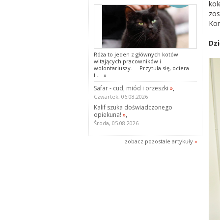
kol
zos
Kom
Dzi
Róża to jeden z głównych kotów
witających pracowników i
wolontariuszy. Przytula się, ociera
i...
»
Safar - cud, miód i orzeszki
»
,
Czwartek, 06.08.2026
Kalif szuka doświadczonego
opiekuna!
»
,
Środa, 05.08.2026
zobacz pozostale artykuły
»