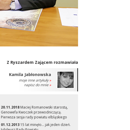
Z Ryszardem Zającem rozmawiała
Kamila Jabłonowska
moje inne artykuły
»
napisz do mnie
»
20.11.2018
Maciej Romanowski starostą,
Genowefa Kwoczek przewodniczącą.
Pierwsza sesja rady powiatu elbląskiego
01.12.2013
15 lat minęło... jak jeden dzień.
Jubileusz Rady Powiatu