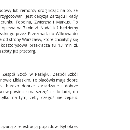
dowy lub remonty dróg licząc na to, że
zygotowani. Jest decyzja Zarządu i Rady
ierunku Topolna, Zwierzna i Markus. To
 opiewa na 7 mln zł. Nadal też będziemy
awskiego przez Przezmark do Wilkowa do
 od strony Warszawy, które chciałyby się
 kosztorysowa przekracza tu 13 mln zł.
zósty już przetarg.
y Zespół Szkół w Pasłęku, Zespół Szkół
nowie Elbląskim. Te placówki mają dobre
ówki bardzo dobrze zarządzane i dobrze
wo w powiecie ma szczęście do ludzi, do
 tylko na tym, żeby czegoś nie zepsuć
iązaną z rejestracją pojazdów. Był okres