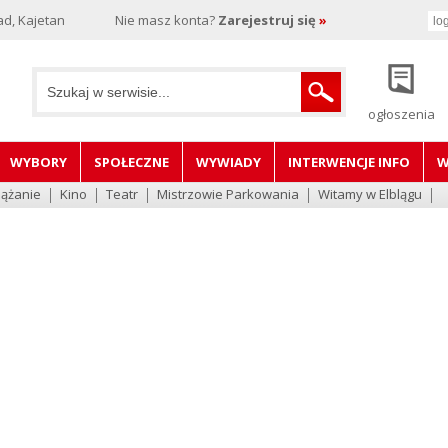
d, Kajetan
Nie masz konta?
Zarejestruj się
»
ogłoszenia
WYBORY
SPOŁECZNE
WYWIADY
INTERWENCJE INFO
W
lążanie
Kino
Teatr
Mistrzowie Parkowania
Witamy w Elblągu