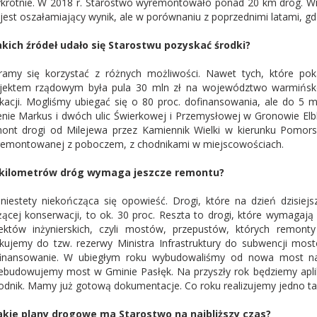
ykrotnie. W 2018 r. Starostwo wyremontowało ponad 20 km dróg. W
 jest oszałamiający wynik, ale w porównaniu z poprzednimi latami, gdz
akich źródeł udało się Starostwu pozyskać środki?
ramy się korzystać z różnych możliwości. Nawet tych, które po
jektem rządowym była pula 30 mln zł na województwo warmińsko
ikacji. Mogliśmy ubiegać się o 80 proc. dofinansowania, ale do 5 
enie Markus i dwóch ulic Świerkowej i Przemysłowej w Gronowie Elblą
ont drogi od Milejewa przez Kamiennik Wielki w kierunku Pomors
emontowanej z poboczem, z chodnikami w miejscowościach.
e kilometrów dróg wymaga jeszcze remontu?
niestety niekończąca się opowieść. Drogi, które na dzień dzisie
żącej konserwacji, to ok. 30 proc. Reszta to drogi, które wymagaj
ektów inżynierskich, czyli mostów, przepustów, których remon
ikujemy do tzw. rezerwy Ministra Infrastruktury do subwencji mo
inansowanie. W ubiegłym roku wybudowaliśmy od nowa most n
ebudowujemy most w Gminie Pasłęk. Na przyszły rok będziemy apli
odnik. Mamy już gotową dokumentacje. Co roku realizujemy jedno tak
akie plany drogowe ma Starostwo na najbliższy czas?