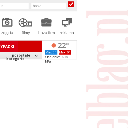
zdjęcia
filmy
baza firm
reklama
22°
YPADKI
Min. 0°
Max. 0°
pozostałe
Ciśnienie: 1014
kategorie
hPa