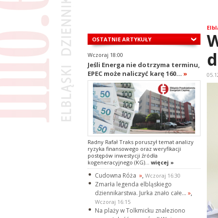
Elbl
W
OSTATNIE ARTYKUŁY
d
Wczoraj 18:00
Jeśli Energa nie dotrzyma terminu,
EPEC może naliczyć karę 160...
»
05.1
Radny Rafał Traks poruszył temat analizy
ryzyka finansowego oraz weryfikacji
postępów inwestycji źródła
kogeneracyjnego (KG)...
więcej »
Cudowna Róża
»
,
Wczoraj 16:30
Zmarła legenda elbląskiego
dziennikarstwa. Jurka znało całe...
»
,
Wczoraj 16:15
Na plaży w Tolkmicku znaleziono