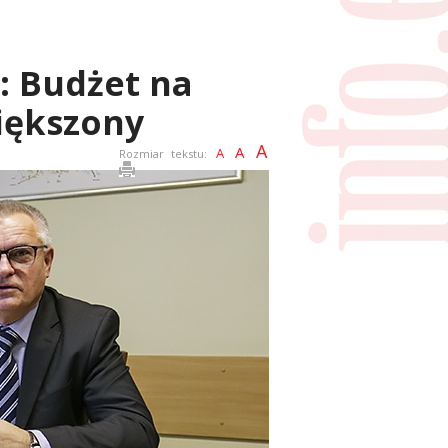
: Budżet na
większony
A
A
A
Rozmiar tekstu: