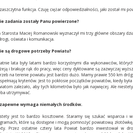
zaszczytna funkcja. Czuję ciężar odpowiedzialności, jaki został mi po
ie zadania zostały Panu powierzone?
 Starosta Maciej Romanowski wyznaczył mi trzy główne obszary dzia
drogi, oświata i komunikacja.
ie są drogowe potrzeby Powiatu?
atnie lata były latami bardzo korzystnymi dla wykonawców, których
żeją i brakuje rąk do pracy, więc ceny dyktowane są zazwyczaj wyższ
rzeb na terenie powiatu jest bardzo dużo. Mamy prawie 550 km dróg
 spełniają kryteriów. Jest to pokłosie początków powiatów, kiedy był
iatom zależało, aby tych kilometrów było jak najwięcej. Ale niestety
eba utrzymywać.
 zapewne wymaga niemałych środków.
stety jest to bardzo kosztowne. Staramy się szukać wsparcia i
gramach, które są dostępne i mogą pomnożyć powiatową złotówkę, ab
kty. Przez ostatnie cztery lata Powiat bardzo inwestował w dr