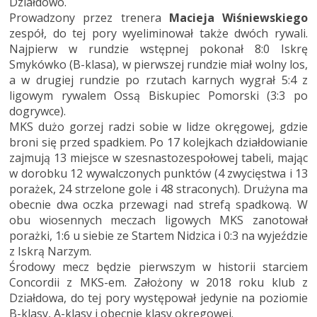
Działdowo.
Prowadzony przez trenera
Macieja Wiśniewskiego
zespół, do tej pory wyeliminował także dwóch rywali.
Najpierw w rundzie wstępnej pokonał 8:0 Iskrę
Smykówko (B-klasa), w pierwszej rundzie miał wolny los,
a w drugiej rundzie po rzutach karnych wygrał 5:4 z
ligowym rywalem Ossą Biskupiec Pomorski (3:3 po
dogrywce).
MKS dużo gorzej radzi sobie w lidze okręgowej, gdzie
broni się przed spadkiem. Po 17 kolejkach działdowianie
zajmują 13 miejsce w szesnastozespołowej tabeli, mając
w dorobku 12 wywalczonych punktów (4 zwycięstwa i 13
porażek, 24 strzelone gole i 48 straconych). Drużyna ma
obecnie dwa oczka przewagi nad strefą spadkową. W
obu wiosennych meczach ligowych MKS zanotował
porażki, 1:6 u siebie ze Startem Nidzica i 0:3 na wyjeździe
z Iskrą Narzym.
Środowy mecz będzie pierwszym w historii starciem
Concordii z MKS-em. Założony w 2018 roku klub z
Działdowa, do tej pory występował jedynie na poziomie
B-klasy, A-klasy i obecnie klasy okręgowej.