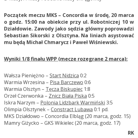
Początek meczu MKS – Concordia w środę, 20 marca
o godz. 15:00 na obiekcie przy ul. Robotniczej 10 w
Działdowie. Zawody jako sędzia główny poprowadzi
Sebastian Sikorski z Olsztyna. Na liniach asystować
mu będą Michał Chmarycz i Paweł Wiśniewski.
Wyniki
1/8 finału WPP (mecze rozegrane 2 marca):
Wałsza Pieniężno –
Start Nidzica
0:2
Warmia Wrzesina –
Pisa Barczewo
0:6
Warmia Olsztyn –
Tęcza Biskupiec
1:8
Orzeł Czerwonka –
Znicz Biała Piska
0:5
Iskra Narzym –
Polonia Lidzbark Warmiński
3:5
Olimpia Olsztynek –
Constract Lubawa
0:1 pd.
MKS Działdowo – Concordia Elbląg (20 marca, godz. 15)
Mamry Giżycko – GKS Wikielec (20 marca, godz. 17)
RK