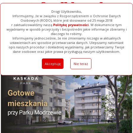
Drogi Użytkowniku,
Informujemy, że w związku z Rozporządzeniem o Ochronie Danych
Osobowych (RODO), które jest stosowane od 25 maja 2018
r.zaktualizowaliśmy naszą
Politykę prywatności
. W dokumencie tym
wyjaśniamy w sposób przejrzysty i bezpośredni jakie informacje zbieramy i
dlaczego to robimy.
Informujemy jednocześnie, że nie zmieniamy niczego w aktualnych
ustawieniach ani sposobie przetwarzania danych. Ulepszamy natomiast
opis naszych procedur i dokładniej wyjaśniamy, jak przetwarzamy Twoje
Galerie
Filmy
Baza Firm
Ogłoszenia
Pełna Wersja
dane osobowe oraz jakie prawa przysługują naszym użytkownikom.
Akceptuję
Nie teraz