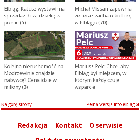
Elbląg: Ratusz wystawił na
Michał Missan zapewnia,
sprzedaż dużą działkę w
że teraz zadba o kulturę
porcie (
5
)
w Elblągu (
70
)
Kolejna nieruchomość na
Mariusz Pelc: Chcę, aby
Modrzewinie znajdzie
Elbląg był miejscem, w
nabywcę? Cena idzie w
którym każdy czuje
miliony (
3
)
wsparcie
Na górę strony
Pełna wersja info.elblag.pl
Redakcja
Kontakt
O serwisie