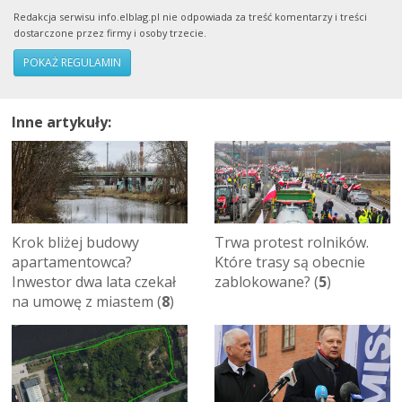
Redakcja serwisu info.elblag.pl nie odpowiada za treść komentarzy i treści
dostarczone przez firmy i osoby trzecie.
POKAŻ REGULAMIN
Inne artykuły:
Krok bliżej budowy
Trwa protest rolników.
apartamentowca?
Które trasy są obecnie
Inwestor dwa lata czekał
zablokowane? (
5
)
na umowę z miastem (
8
)