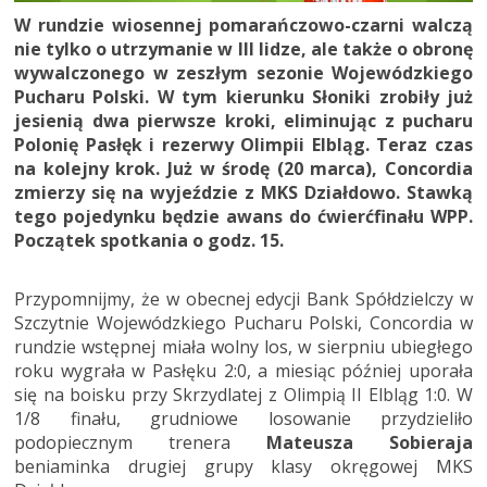
W rundzie wiosennej pomarańczowo-czarni walczą
nie tylko o utrzymanie w III lidze, ale także o obronę
wywalczonego w zeszłym sezonie Wojewódzkiego
Pucharu Polski. W tym kierunku Słoniki zrobiły już
jesienią dwa pierwsze kroki, eliminując z pucharu
Polonię Pasłęk i rezerwy Olimpii Elbląg. Teraz czas
na kolejny krok. Już w środę (20 marca), Concordia
zmierzy się na wyjeździe z MKS Działdowo. Stawką
tego pojedynku będzie awans do ćwierćfinału WPP.
Początek spotkania o godz. 15.
Przypomnijmy, że w obecnej edycji Bank Spółdzielczy w
Szczytnie Wojewódzkiego Pucharu Polski, Concordia w
rundzie wstępnej miała wolny los, w sierpniu ubiegłego
roku wygrała w Pasłęku 2:0, a miesiąc później uporała
się na boisku przy Skrzydlatej z Olimpią II Elbląg 1:0. W
1/8 finału, grudniowe losowanie przydzieliło
podopiecznym trenera
Mateusza Sobieraja
beniaminka drugiej grupy klasy okręgowej MKS