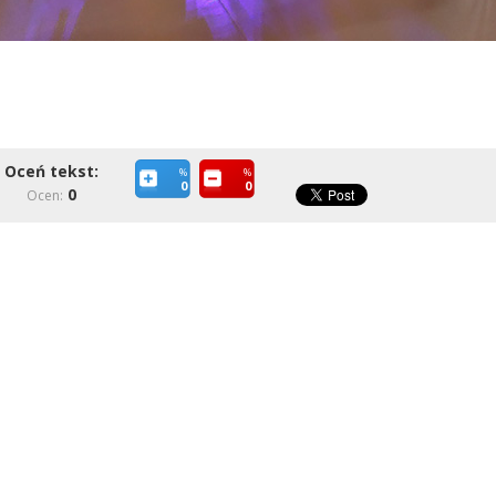
Oceń tekst:
%
%
0
0
0
Ocen: