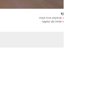
KJ
moje inne artykuły
»
napisz do mnie
»