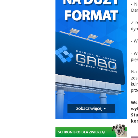
- N
Dan
Z r
dyr
- W
- W
pię
Na 
zes
kul
prz
Wśr
wył
Stu
kon