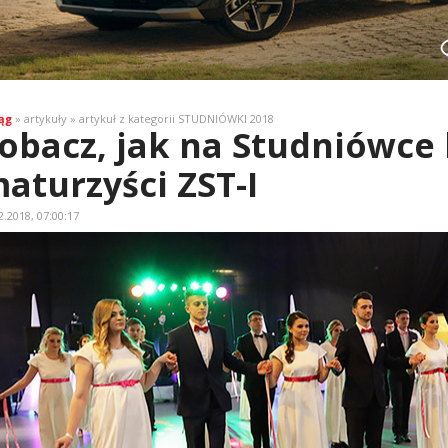
ąg
» artykuły » artykuł z kategorii STUDNIÓWKI 2018
obacz, jak na Studniówce 
aturzyści ZST-I
2.2018, 07:00:17