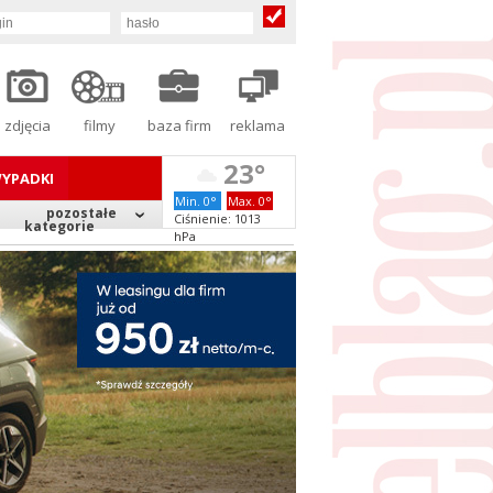
zdjęcia
filmy
baza firm
reklama
23°
YPADKI
Min. 0°
Max. 0°
pozostałe
Ciśnienie: 1013
kategorie
hPa