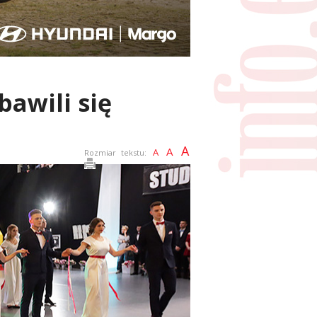
bawili się
A
A
A
Rozmiar tekstu: