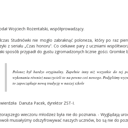
odał Wojciech Rożentalski, współprowadzący.
czas Studniówki nie mogło zabraknąć poloneza, który po raz pier
yki z serialu „Czas honoru”. Co ciekawe pary z uczniami współtwor
aki sposób przypadł do gustu zgromadzonych licznie gości. Gromkie 
Polonez był bardzo oryginalny. Zupełnie inny niż wszystkie do tej p
wykonaniu również nauczycieli to na pewno coś nowego. Podjęliśmy wyzwan
to zapoczątkuje nową tradycję w naszej szkole
twierdziła Danuta Pacek, dyrektor ZST-I.
orajszego wieczoru młodzież była nie do poznania. - Wyglądają uro
owoli musiałyśmy odszyfrowywać naszych uczniów, bo są nie do pozn