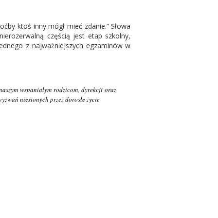
Choćby ktoś inny mógł mieć zdanie.” Słowa
ierozerwalną częścią jest etap szkolny,
d jednego z najważniejszych egzaminów w
 naszym wspaniałym rodzicom, dyrekcji oraz
wyzwań niesionych przez dorosłe życie