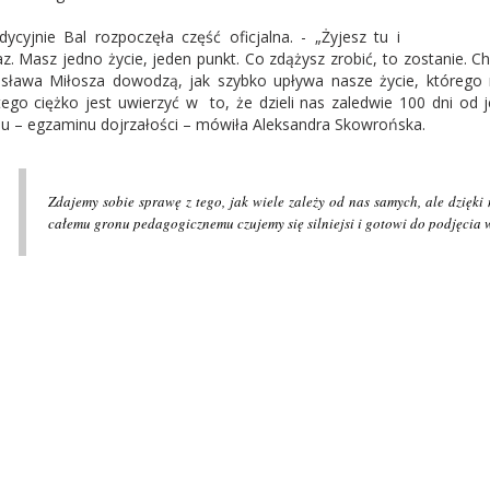
dycyjnie Bal rozpoczęła część oficjalna. - „Żyjesz tu i
az. Masz jedno życie, jeden punkt. Co zdążysz zrobić, to zostanie. 
sława Miłosza dowodzą, jak szybko upływa nasze życie, którego n
tego ciężko jest uwierzyć w to, że dzieli nas zaledwie 100 dni o
iu – egzaminu dojrzałości – mówiła Aleksandra Skowrońska.
Zdajemy sobie sprawę z tego, jak wiele zależy od nas samych, ale dzięki
całemu gronu pedagogicznemu czujemy się silniejsi i gotowi do podjęcia 