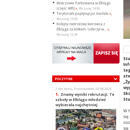
Mistrzowie Parkowania w Elblągu
(część 495)
»
,
Wczoraj 14:00
Terytorials popłynął po medale
»
,
Wczoraj 13:00
Kolejny nietrzeźwy kierowca z
Elbląga za kółkem. Uderzył w...
»
,
Wczoraj 12:30
St
In
teg
st
POCZYTNE
„Ży
wy
2 dni temu, Poniedziałek, 03.08.2026
Sk
1.
Znamy wyniki rekrutacji. Te
Stu
szkoły w Elblągu młodzież
wybierała najchętniej
W h
się
oso
się