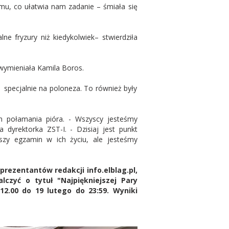
emu, co ułatwia nam zadanie – śmiała się
ne fryzury niż kiedykolwiek– stwierdziła
– wymieniała Kamila Boros.
 specjalnie na poloneza. To również były
m połamania pióra. - Wszyscy jesteśmy
 dyrektorka ZST-I. - Dzisiaj jest punkt
jszy egzamin w ich życiu, ale jesteśmy
prezentantów redakcji info.elblag.pl,
lczyć o tytuł "Najpiękniejszej Pary
12.00 do 19 lutego do 23:59. Wyniki