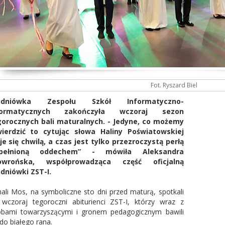
Fot. Ryszard Biel
udniówka Zespołu Szkół Informatyczno-
formatycznych zakończyła wczoraj sezon
orocznych bali maturalnych. - Jedyne, co możemy
wierdzić to cytując słowa Haliny Poświatowskiej
je się chwilą, a czas jest tylko przezroczystą perłą
pełnioną oddechem” - mówiła Aleksandra
owrońska, współprowadząca część oficjalną
dniówki ZST-I.
ali Mos, na symboliczne sto dni przed maturą, spotkali
 wczoraj tegoroczni abiturienci ZST-I, którzy wraz z
bami towarzyszącymi i gronem pedagogicznym bawili
 do białego rana.