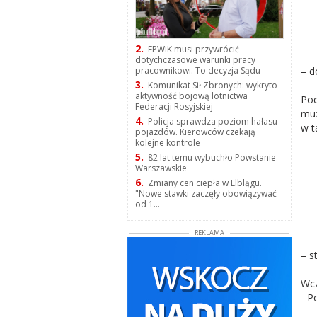
2.
EPWiK musi przywrócić
dotychczasowe warunki pracy
– d
pracownikowi. To decyzja Sądu
3.
Komunikat Sił Zbronych: wykryto
aktywność bojową lotnictwa
Pod
Federacji Rosyjskiej
muz
4.
Policja sprawdza poziom hałasu
w t
pojazdów. Kierowców czekają
kolejne kontrole
5.
82 lat temu wybuchło Powstanie
Warszawskie
6.
Zmiany cen ciepła w Elblągu.
"Nowe stawki zaczęły obowiązywać
od 1...
REKLAMA
– s
Wcz
- P