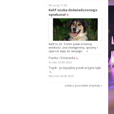
Wczoraj 11:00
Kalif szuka doświadczonego
opiekuna!
»
Kalif to ok. 5-letni psiak średniej
wielkości. Jest inteligentny, sprytny i
uparcie dąży do swojego...
»
Pianka i Śmietanka
»
,
Środa, 05.08.2026
Topik - przepiękny psiak w typie łajki
»
,
Wtorek, 04.08.2026
zobacz pozostale artykuły
»