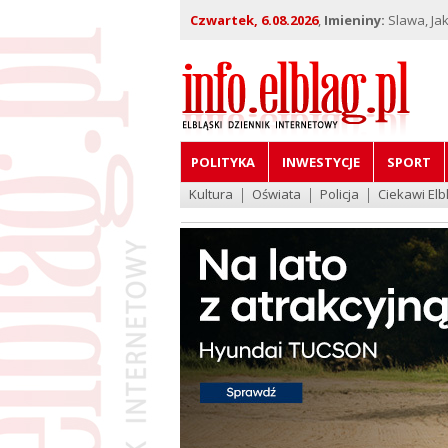
Czwartek, 6.08.2026
,
Imieniny:
Slawa, Jak
POLITYKA
INWESTYCJE
SPORT
Kultura
Oświata
Policja
Ciekawi Elb