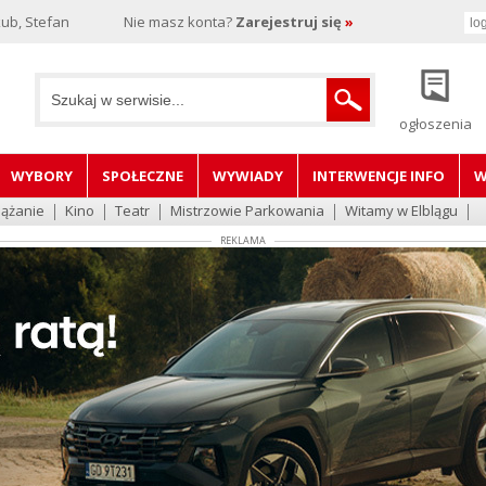
ub, Stefan
Nie masz konta?
Zarejestruj się
»
ogłoszenia
WYBORY
SPOŁECZNE
WYWIADY
INTERWENCJE INFO
W
lążanie
Kino
Teatr
Mistrzowie Parkowania
Witamy w Elblągu
REKLAMA