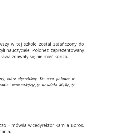
wszy w tej szkole został zatańczony do
zyli nauczyciele. Polonez zaprezentowany
brawa zdawały się nie mieć końca.
ory, które słyszeliśmy. Do tego polonez w
ie i mam nadzieję, że się udało. Myślę, że
czo – mówiła wicedyrektor Kamila Boros.
ania.