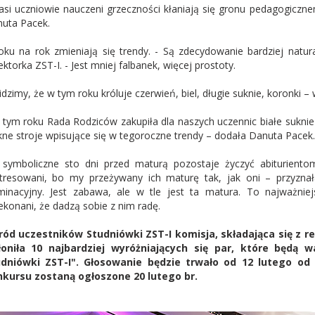
asi uczniowie nauczeni grzeczności kłaniają się gronu pedagogiczn
uta Pacek.
oku na rok zmieniają się trendy. - Są zdecydowanie bardziej natural
ektorka ZST-I. - Jest mniej falbanek, więcej prostoty.
idzimy, że w tym roku króluje czerwień, biel, długie suknie, koronki 
 tym roku Rada Rodziców zakupiła dla naszych uczennic białe suknie
kne stroje wpisujące się w tegoroczne trendy – dodała Danuta Pacek.
symboliczne sto dni przed maturą pozostaje życzyć abituriento
tresowani, bo my przeżywany ich maturę tak, jak oni – przyznała
minacyjny. Jest zabawa, ale w tle jest ta matura. To najważnie
ekonani, że dadzą sobie z nim radę.
ód uczestników Studniówki ZST-I komisja, składająca się z re
oniła 10 najbardziej wyróżniających się par, które będą wa
dniówki ZST-I". Głosowanie będzie trwało od 12 lutego od 
kursu zostaną ogłoszone 20 lutego br.