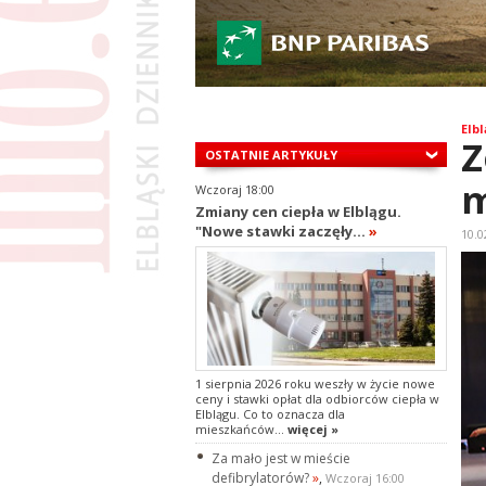
Elbl
Z
OSTATNIE ARTYKUŁY
m
Wczoraj 18:00
Zmiany cen ciepła w Elblągu.
"Nowe stawki zaczęły...
»
10.0
1 sierpnia 2026 roku weszły w życie nowe
ceny i stawki opłat dla odbiorców ciepła w
Elblągu. Co to oznacza dla
mieszkańców...
więcej »
Za mało jest w mieście
defibrylatorów?
»
,
Wczoraj 16:00