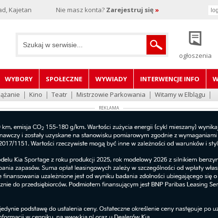
d, Kajetan
Nie masz konta?
Zarejestruj się
»
ogłoszenia
WYBORY
SPOŁECZNE
WYWIADY
INTERWENCJE INFO
W
lążanie
Kino
Teatr
Mistrzowie Parkowania
Witamy w Elblągu
REKLAMA