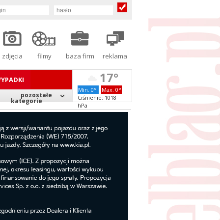
zdjęcia
filmy
baza firm
reklama
17°
YPADKI
Min. 0°
Max. 0°
pozostałe
Ciśnienie: 1018
kategorie
hPa