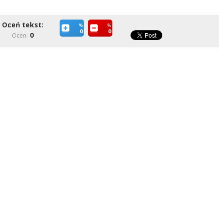
Oceń tekst:
%
%
0
0
0
Ocen: