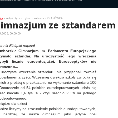
ąg
» artykuły » artykuł z kategorii PRASÓWKA
imnazjum ze sztandarem
9.2005, 00:00:00
ennik Elbląski napisał:
mborskie Gimnazjum im. Parlamentu Europejskiego
rzymało sztandar. Na uroczystość jego wręczenia
ybyli licznie euroentuzjaści. Eurosceptyków nie
roszono...
uroczyste wręczenie sztandaru nie przyjechali również
oparlamentarzyści. Wcześniej dyrekcja szkoły zwróciła się
nich z prośbą o przekazanie na wykonanie sztandaru 100
 Ostatecznie od 54 polskich eurodeputowanych udało się
rać niecałe 1,6 tys. zł - czyli średnio 29 zł na jednego
odeputowanego.
niądze dla dzieci
ardzo liczymy na zrozumienie polskich eurodeputowanych,
m bardziej, że nasze gimnazjum jako jedyne nosi