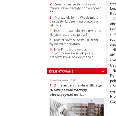
naś
2.
Zmiany cen ciepła w Elblągu.
"Nowe stawki zaczęły obowiązywać
Lep
od 1...
Pos
3.
Marszałek Sejmu Włodzimierz
- J
Czarzasty: Ludzie mają prawo żyć,
obr
jak chcą
Gim
4.
Przebudowa nabrzeża trwa rok.
- P
Na jakim etapie są prace?
rep
5.
Kolejni rodzice zostali ukarani
wysokimi mandatami
zas
6.
EPWiK musi przywrócić
- N
dotychczasowe warunki pracy
ale
pracownikowi. To decyzja Sądu
- W
Czy
- N
KOMENTOWANE
Dyr
Przedwczoraj 18:00
poi
1.
Zmiany cen ciepła w Elblągu.
- M
"Nowe stawki zaczęły
nap
obowiązywać od 1...
Fro
Cał