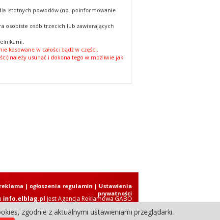
 dla istotnych powodów (np. poinformowanie
a osobiste osób trzecich lub zawierających
elnikami.
ie kasowane w całości bądź w części.
ści) należy usunąć i dokona tego w możliwie jak
reklama
|
ogłoszenia regulamin
| Ustawienia
prywatności
u
info.elblag.pl
jest
Agencja Reklamowa GABO
okies, zgodnie z aktualnymi ustawieniami przeglądarki.
ziennik Internetowy. Wszystkie prawa zastrzeżone.