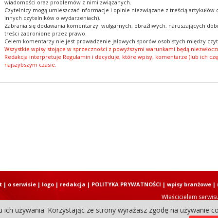
wiadomości oraz problemów z nimi związanych.
Czytelnicy mogą umieszczać informacje i opinie niezwiązane z treścią artykułów
innych czytelników o wydarzeniach).
Zabrania się dodawania komentarzy: wulgarnych, obraźliwych, naruszających dobr
treści zabronione przez prawo.
Celem komentarzy nie jest prowadzenie jałowych sporów osobistych między czyt
Wszystkie wpisy stojące w sprzeczności z powyższymi warunkami będą niezwłoczn
Redakcja interpretuje Regulamin i decyduje, które wpisy, komentarze (lub ich czę
najszybszym czasie.
t
|
o serwisie
|
logo
|
redakcja
|
POLITYKA PRYWATNOŚCI
|
wpisy branżowe
|
Właścicielem serwis
u ich używania. Korzystając ze strony wyrażasz zgodę na używanie co
Copyright © 2004-2026 Elbląski D