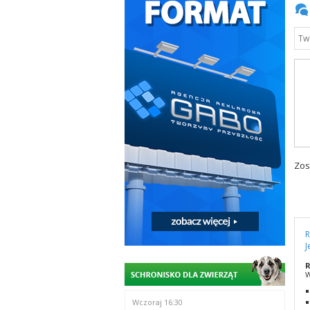
Zos
R
J
R
W
Wczoraj 16:30