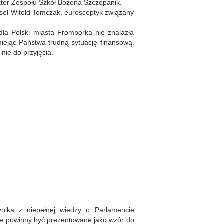
ktor Zespołu Szkół Bożena Szczepanik.
oseł Witold Tomczak, eurosceptyk związany
dla Polski miasta Fromborka nie znalazła
miejąc Państwa trudną sytuację finansową,
nie do przyjęcia.
ika z niepełnej wiedzy o Parlamencie
 nie powinny być prezentowane jako wzór do