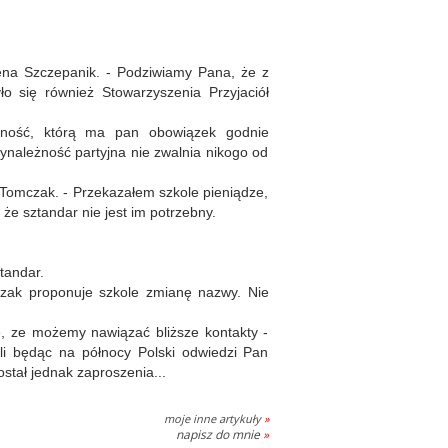
ena Szczepanik. - Podziwiamy Pana, że z
o się również Stowarzyszenia Przyjaciół
zność, którą ma pan obowiązek godnie
zynależność partyjna nie zwalnia nikogo od
ł Tomczak. - Przekazałem szkole pieniądze,
że sztandar nie jest im potrzebny.
tandar.
czak proponuje szkole zmianę nazwy. Nie
, ze możemy nawiązać bliższe kontakty -
eli będąc na północy Polski odwiedzi Pan
stał jednak zaproszenia...
moje inne artykuły
»
napisz do mnie
»