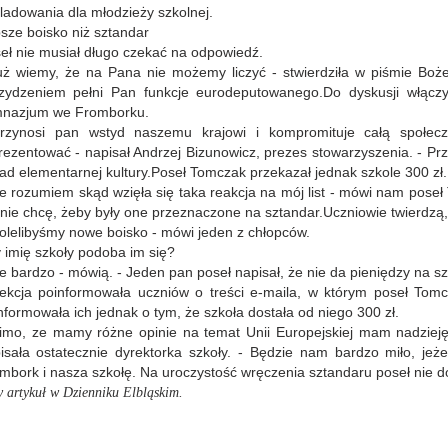
ladowania dla młodzieży szkolnej.
sze boisko niż sztandar
eł nie musiał długo czekać na odpowiedź.
uż wiemy, że na Pana nie możemy liczyć - stwierdziła w piśmie Boż
zydzeniem pełni Pan funkcje eurodeputowanego.Do dyskusji włączył
nazjum we Fromborku.
rzynosi pan wstyd naszemu krajowi i kompromituje całą społec
rezentować - napisał Andrzej Bizunowicz, prezes stowarzyszenia. - Pr
ad elementarnej kultury.Poseł Tomczak przekazał jednak szkole 300 zł.
ie rozumiem skąd wzięła się taka reakcja na mój list - mówi nam pose
 nie chcę, żeby były one przeznaczone na sztandar.Uczniowie twierdzą, 
olelibyśmy nowe boisko - mówi jeden z chłopców.
 imię szkoły podoba im się?
ie bardzo - mówią. - Jeden pan poseł napisał, że nie da pieniędzy na sz
ekcja poinformowała uczniów o treści e-maila, w którym poseł Tom
nformowała ich jednak o tym, że szkoła dostała od niego 300 zł.
imo, ze mamy różne opinie na temat Unii Europejskiej mam nadzieję
isała ostatecznie dyrektorka szkoły. - Będzie nam bardzo miło, jeż
mbork i nasza szkołę. Na uroczystość wręczenia sztandaru poseł nie do
y artykuł w Dzienniku Elbląskim.