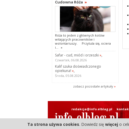
Cudowna Róża
»
Róża to jeden z głównych kotów
witających pracowników i
wolontariuszy. Przytula się, ociera
i...
»
Safar - cud, miód i orzeszki
»
,
Czwartek, 06.08.2026
Kalif szuka doświadczonego
opiekuna!
»
,
Środa, 05.08.2026
zobacz pozostale artykuły
»
redakcja@info.elblag.pl
kontak
Ta strona używa cookies
. Dowiedz się
więcej
o cel