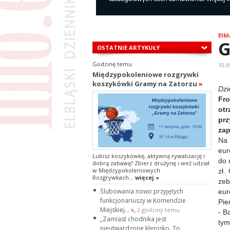
Elbl
G
OSTATNIE ARTYKUŁY
Godzinę temu
10.0
Międzypokoleniowe rozgrywki
koszykówki Gramy na Zatorzu
»
Dzi
Fro
ot
prz
zap
Na 
eur
Lubisz koszykówkę, aktywną rywalizację i
do 
dobrą zabawę? Zbierz drużynę i weź udział
w Międzypokoleniowych
zł.
Rozgrywkach...
więcej »
zeb
Ślubowania nowo przyjętych
eur
funkcjonariuszy w Komendzie
Pie
Miejskiej...
»
,
2 godziny temu
- B
„Zamiast chodnika jest
ty
nieutwardzone klepisko. To