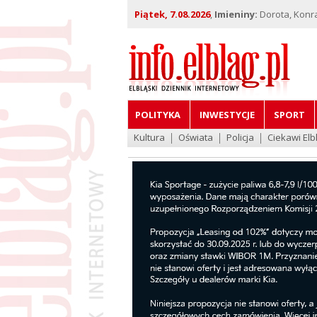
Piątek, 7.08.2026
,
Imieniny:
Dorota, Konra
POLITYKA
INWESTYCJE
SPORT
Kultura
Oświata
Policja
Ciekawi Elb