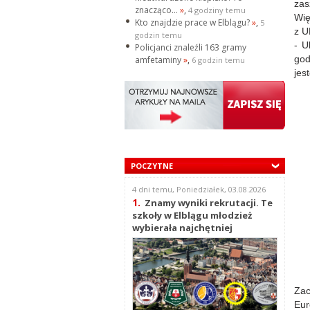
zas
znacząco...
»
,
4 godziny temu
Wię
Kto znajdzie prace w Elblągu?
»
,
5
z U
godzin temu
- U
Policjanci znaleźli 163 gramy
god
amfetaminy
»
,
6 godzin temu
jes
POCZYTNE
4 dni temu, Poniedziałek, 03.08.2026
1.
Znamy wyniki rekrutacji. Te
szkoły w Elblągu młodzież
wybierała najchętniej
Zac
Eur