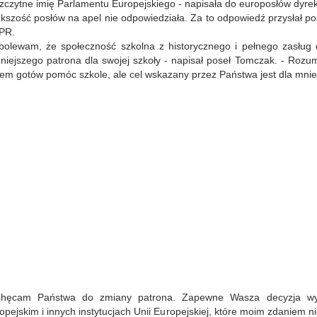
zczytne imię Parlamentu Europejskiego - napisała do europosłów dyre
kszość posłów na apel nie odpowiedziała. Za to odpowiedź przysłał p
PR.
bolewam, że społeczność szkolna z historycznego i pełnego zasług 
niejszego patrona dla swojej szkoły - napisał poseł Tomczak. - Rozu
tem gotów pomóc szkole, ale cel wskazany przez Państwa jest dla mnie 
hęcam Państwa do zmiany patrona. Zapewne Wasza decyzja wyn
opejskim i innych instytucjach Unii Europejskiej, które moim zdaniem