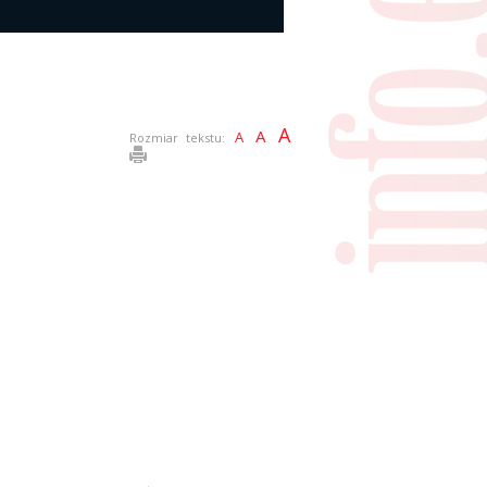
A
A
A
Rozmiar tekstu: