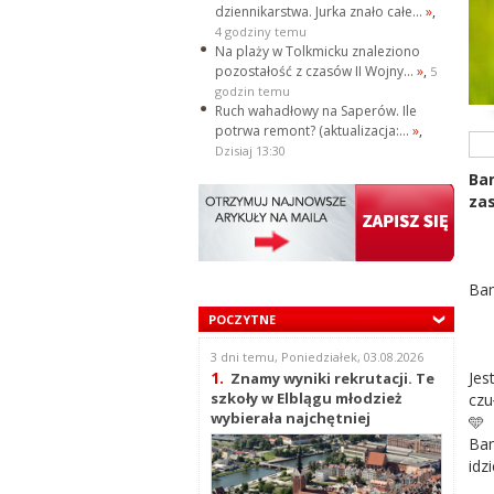
dziennikarstwa. Jurka znało całe...
»
,
4 godziny temu
Na plaży w Tolkmicku znaleziono
pozostałość z czasów II Wojny...
»
,
5
godzin temu
Ruch wahadłowy na Saperów. Ile
potrwa remont? (aktualizacja:...
»
,
Dzisiaj 13:30
Ba
zas
Bam
POCZYTNE
3 dni temu, Poniedziałek, 03.08.2026
Jes
1.
Znamy wyniki rekrutacji. Te
szkoły w Elblągu młodzież
czu
wybierała najchętniej
🩵
Bam
idz