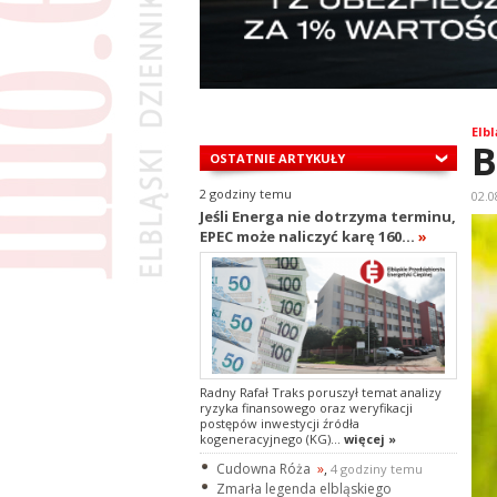
Elbl
B
OSTATNIE ARTYKUŁY
2 godziny temu
02.0
Jeśli Energa nie dotrzyma terminu,
EPEC może naliczyć karę 160...
»
Radny Rafał Traks poruszył temat analizy
ryzyka finansowego oraz weryfikacji
postępów inwestycji źródła
kogeneracyjnego (KG)...
więcej »
Cudowna Róża
»
,
4 godziny temu
Zmarła legenda elbląskiego