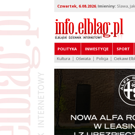
Czwartek, 6.08.2026
,
Imieniny:
Slawa, Jak
POLITYKA
INWESTYCJE
SPORT
Kultura
Oświata
Policja
Ciekawi Elb