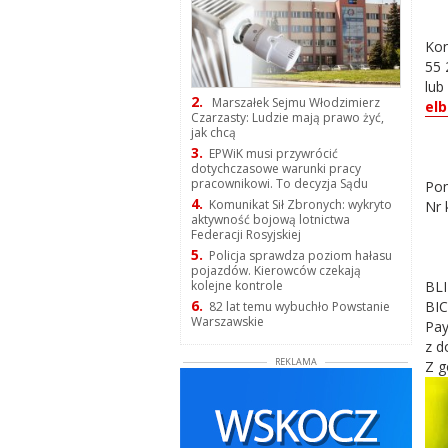
Kon
55 
lub
2.
Marszałek Sejmu Włodzimierz
elb
Czarzasty: Ludzie mają prawo żyć,
jak chcą
3.
EPWiK musi przywrócić
dotychczasowe warunki pracy
pracownikowi. To decyzja Sądu
Pom
4.
Komunikat Sił Zbronych: wykryto
Nr 
aktywność bojową lotnictwa
Federacji Rosyjskiej
5.
Policja sprawdza poziom hałasu
pojazdów. Kierowców czekają
BLI
kolejne kontrole
6.
BI
82 lat temu wybuchło Powstanie
Warszawskie
Pay
z d
REKLAMA
Z g