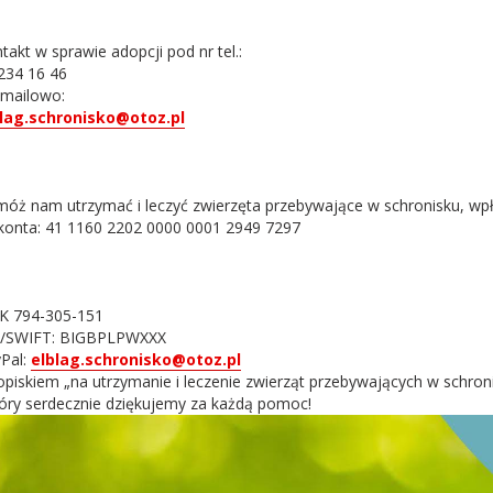
takt w sprawie adopcji pod nr tel.:
234 16 46
 mailowo:
lag.schronisko@otoz.pl
óż nam utrzymać i leczyć zwierzęta przebywające w schronisku, wp
konta: 41 1160 2202 0000 0001 2949 7297
K 794-305-151
C/SWIFT: BIGBPLPWXXX
Pal:
elblag.schronisko@otoz.pl
opiskiem „na utrzymanie i leczenie zwierząt przebywających w schron
óry serdecznie dziękujemy za każdą pomoc!