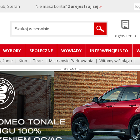
ub, Stefan
Nie masz konta?
Zarejestruj się
»
ogłoszenia
WYBORY
SPOŁECZNE
WYWIADY
INTERWENCJE INFO
W
lążanie
Kino
Teatr
Mistrzowie Parkowania
Witamy w Elblągu
REKLAMA