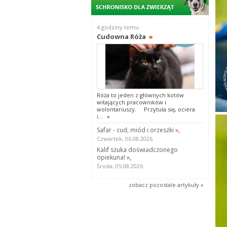
4 godziny temu
Cudowna Róża
»
Róża to jeden z głównych kotów
witających pracowników i
wolontariuszy. Przytula się, ociera
i...
»
Safar - cud, miód i orzeszki
»
,
Czwartek, 06.08.2026
Kalif szuka doświadczonego
opiekuna!
»
,
Środa, 05.08.2026
zobacz pozostale artykuły
»