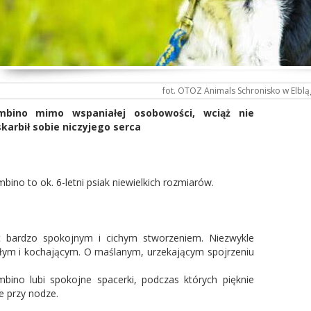
fot. OTOZ Animals Schronisko w Elblą
mbino mimo wspaniałej osobowości, wciąż nie
karbił sobie niczyjego serca
bino to ok. 6-letni psiak niewielkich rozmiarów.
t bardzo spokojnym i cichym stworzeniem. Niezwykle
łym i kochającym. O maślanym, urzekającym spojrzeniu
bino lubi spokojne spacerki, podczas których pięknie
ie przy nodze.