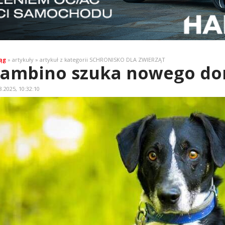
ąg
» artykuły » artykuł z kategorii SCHRONISKO DLA ZWIERZĄT
ambino szuka nowego d
8.2025, 10:32:10