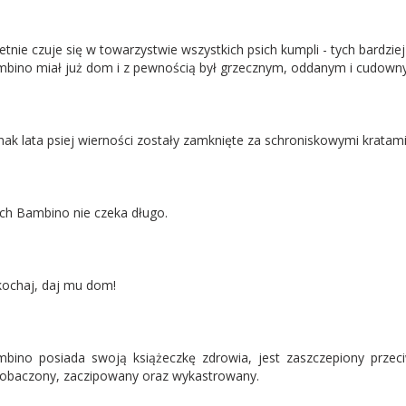
etnie czuje się w towarzystwie wszystkich psich kumpli - tych bardziej
bino miał już dom i z pewnością był grzecznym, oddanym i cudowny
nak lata psiej wierności zostały zamknięte za schroniskowymi kratam
ch Bambino nie czeka długo.
ochaj, daj mu dom!
bino posiada swoją książeczkę zdrowia, jest zaszczepiony przec
obaczony, zaczipowany oraz wykastrowany.