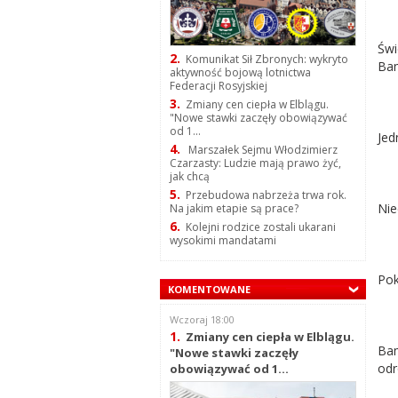
Świ
2.
Komunikat Sił Zbronych: wykryto
Bam
aktywność bojową lotnictwa
Federacji Rosyjskiej
3.
Zmiany cen ciepła w Elblągu.
"Nowe stawki zaczęły obowiązywać
od 1...
Jed
4.
Marszałek Sejmu Włodzimierz
Czarzasty: Ludzie mają prawo żyć,
jak chcą
5.
Przebudowa nabrzeża trwa rok.
Nie
Na jakim etapie są prace?
6.
Kolejni rodzice zostali ukarani
wysokimi mandatami
Pok
KOMENTOWANE
Wczoraj 18:00
1.
Zmiany cen ciepła w Elblągu.
Bam
"Nowe stawki zaczęły
odr
obowiązywać od 1...