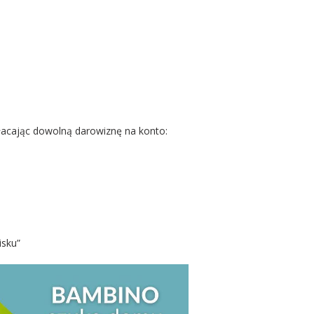
łacając dowolną darowiznę na konto:
isku”