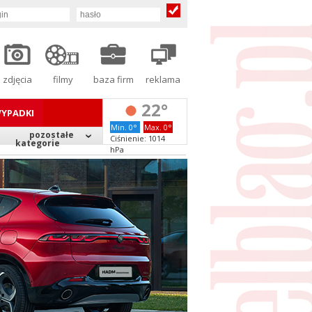
zdjęcia
filmy
baza firm
reklama
22°
YPADKI
Min. 0°
Max. 0°
pozostałe
Ciśnienie: 1014
kategorie
hPa