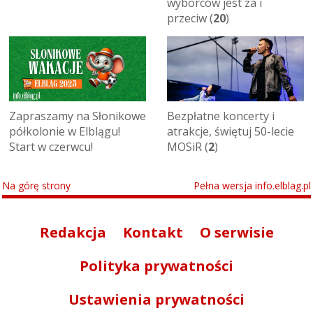
wyborców jest za i
przeciw (
20
)
Zapraszamy na Słonikowe
Bezpłatne koncerty i
półkolonie w Elblągu!
atrakcje, świętuj 50-lecie
Start w czerwcu!
MOSiR (
2
)
Na górę strony
Pełna wersja info.elblag.pl
Redakcja
Kontakt
O serwisie
Polityka prywatności
Ustawienia prywatności