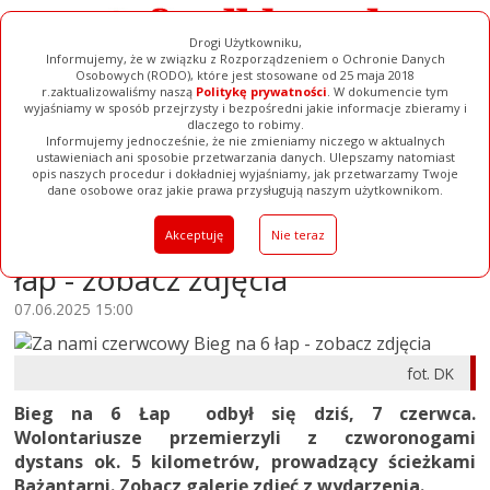
Drogi Użytkowniku,
Informujemy, że w związku z Rozporządzeniem o Ochronie Danych
Osobowych (RODO), które jest stosowane od 25 maja 2018
r.zaktualizowaliśmy naszą
Politykę prywatności
. W dokumencie tym
wyjaśniamy w sposób przejrzysty i bezpośredni jakie informacje zbieramy i
dlaczego to robimy.
Informujemy jednocześnie, że nie zmieniamy niczego w aktualnych
Filmy
Galerie
Baza Firm
Pełna Wersja
ustawieniach ani sposobie przetwarzania danych. Ulepszamy natomiast
opis naszych procedur i dokładniej wyjaśniamy, jak przetwarzamy Twoje
Ogłoszenia
dane osobowe oraz jakie prawa przysługują naszym użytkownikom.
Za nami czerwcowy Bieg na 6
Akceptuję
Nie teraz
łap - zobacz zdjęcia
07.06.2025 15:00
fot. DK
Bieg na 6 Łap odbył się dziś, 7 czerwca.
Wolontariusze przemierzyli z czworonogami
dystans ok. 5 kilometrów, prowadzący ścieżkami
Bażantarni. Zobacz galerię zdjęć z wydarzenia.