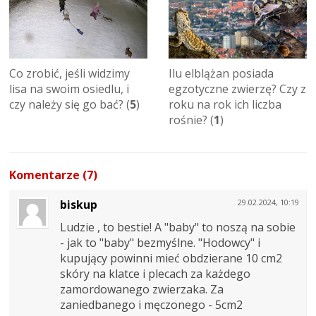
Co zrobić, jeśli widzimy
Ilu elblążan posiada
lisa na swoim osiedlu, i
egzotyczne zwierzę? Czy z
czy należy się go bać? (
5
)
roku na rok ich liczba
rośnie? (
1
)
Komentarze (7)
biskup
29.02.2024, 10:19
Ludzie , to bestie! A "baby" to noszą na sobie
- jak to "baby" bezmyślne. "Hodowcy" i
kupujący powinni mieć obdzierane 10 cm2
skóry na klatce i plecach za każdego
zamordowanego zwierzaka. Za
zaniedbanego i męczonego - 5cm2