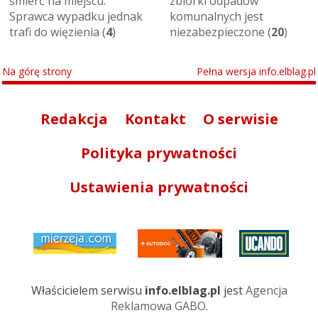
śmierć na miejscu.
zbiórki odpadów
Sprawca wypadku jednak
komunalnych jest
trafi do więzienia (
4
)
niezabezpieczone (
20
)
Na górę strony
Pełna wersja info.elblag.pl
Redakcja
Kontakt
O serwisie
Polityka prywatności
Ustawienia prywatności
Właścicielem serwisu
info.elblag.pl
jest
Agencja
Reklamowa GABO
.