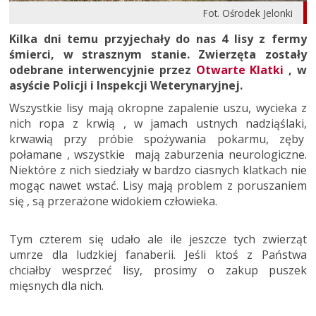
Fot. Ośrodek Jelonki
Kilka dni temu przyjechały do nas 4 lisy z fermy
śmierci, w strasznym stanie. Zwierzęta zostały
odebrane interwencyjnie przez
Otwarte Klatki
, w
asyście Policji i Inspekcji Weterynaryjnej.
Wszystkie lisy mają okropne zapalenie uszu, wycieka z
nich ropa z krwią , w jamach ustnych nadziąślaki,
krwawią przy próbie spożywania pokarmu, zęby
połamane , wszystkie mają zaburzenia neurologiczne.
Niektóre z nich siedziały w bardzo ciasnych klatkach nie
mogąc nawet wstać. Lisy mają problem z poruszaniem
się , są przerażone widokiem człowieka.
Tym czterem się udało ale ile jeszcze tych zwierząt
umrze dla ludzkiej fanaberii. Jeśli ktoś z Państwa
chciałby wesprzeć lisy, prosimy o zakup puszek
mięsnych dla nich.