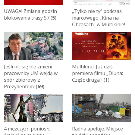
UWAGA! Zmiana godzin
„Tylko nie ty” podczas
blokowania trasy S7 (
5
)
marcowego „Kina na
Obcasach” w Multikinie!
Jeśli nic się nie zmieni
Multikino. Już dziś
pracownicy UM wejdą w
premiera filmu „Diuna:
spór zbiorowy z
Część druga”! (
1
)
Prezydentem! (
69
)
4 mężczyzn poniosło
Radna apeluje: Miejsce