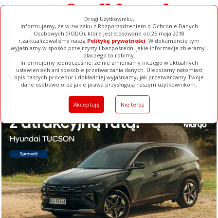
Drogi Użytkowniku,
Informujemy, że w związku z Rozporządzeniem o Ochronie Danych
Osobowych (RODO), które jest stosowane od 25 maja 2018
r.zaktualizowaliśmy naszą
Politykę prywatności
. W dokumencie tym
wyjaśniamy w sposób przejrzysty i bezpośredni jakie informacje zbieramy i
dlaczego to robimy.
Informujemy jednocześnie, że nie zmieniamy niczego w aktualnych
ustawieniach ani sposobie przetwarzania danych. Ulepszamy natomiast
opis naszych procedur i dokładniej wyjaśniamy, jak przetwarzamy Twoje
Galerie
Filmy
Baza Firm
Ogłoszenia
Pełna Wersja
dane osobowe oraz jakie prawa przysługują naszym użytkownikom.
Akceptuję
Nie teraz