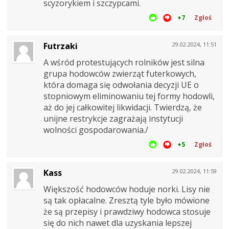
scyzorykiem i szczypcami.
+7
Zgłoś
Futrzaki
29.02.2024, 11:51
A wśród protestujących rolników jest silna
grupa hodowców zwierząt futerkowych,
która domaga się odwołania decyzji UE o
stopniowym eliminowaniu tej formy hodowli,
aż do jej całkowitej likwidacji. Twierdzą, że
unijne restrykcje zagrażają instytucji
wolności gospodarowania./
+5
Zgłoś
Kass
29.02.2024, 11:59
Większość hodowców hoduje norki. Lisy nie
są tak opłacalne. Zresztą tyle było mówione
że są przepisy i prawdziwy hodowca stosuje
się do nich nawet dla uzyskania lepszej