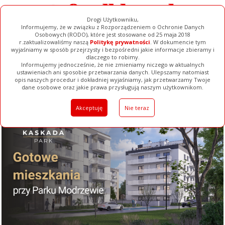
Drogi Użytkowniku,
Informujemy, że w związku z Rozporządzeniem o Ochronie Danych
Osobowych (RODO), które jest stosowane od 25 maja 2018
r.zaktualizowaliśmy naszą
Politykę prywatności
. W dokumencie tym
wyjaśniamy w sposób przejrzysty i bezpośredni jakie informacje zbieramy i
dlaczego to robimy.
Informujemy jednocześnie, że nie zmieniamy niczego w aktualnych
ustawieniach ani sposobie przetwarzania danych. Ulepszamy natomiast
opis naszych procedur i dokładniej wyjaśniamy, jak przetwarzamy Twoje
Galerie
Filmy
Baza Firm
Ogłoszenia
Pełna Wersja
dane osobowe oraz jakie prawa przysługują naszym użytkownikom.
Akceptuję
Nie teraz