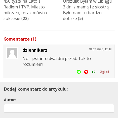
450 tys.zł na Lato z
Urszula: Byłam w Elblągu
Radiem i TVP. Miasto
3 dni z mamą i z siostrą.
milczało, teraz mówi o
Było nam tu bardzo
sukcesie (
22
)
dobrze (
5
)
Komentarze (1)
dziennikarz
18.07.2025, 12:18
No i jest info dwa dni przed. Tak to
rozumiem!
+2
Zgłoś
Dodaj komentarz do artykułu:
Autor: