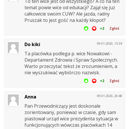
To ten wice jest od wszystkiego? A co na ten
temat powie wice od edukacji? Zajął się już
całkowicie swoim CUW? Ale jazda, radny
Pruszak to jest gość na każdy kłopot?
+2
Zgłoś
Do kiki
09.01.2020, 15:34
Ta placówka podlega p. wice Nowakowi -
Departament Zdrowia i Spraw Społecznych.
Warto przeczytać tekst że zrozumieniem, a
nie wyszukiwać wybiórczo nazwisk.
+2
Zgłoś
Anna
09.01.2020, 20:48
Pan Przewodniczący jest doskonale
zorientowany, ponieważ w czasie, gdy sam
piastował urząd wice prezydenta sytuacja w
funkcjonujących wówczas placówkach 14