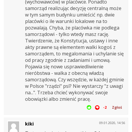
(wychowawców) w placówce. Ponadto
samorząd realizując decyzję centralną może
w tym samym budynku umieścić np. dwie
placówki o ile warunki lokalowe na to
pozwalają. Chyba, że placówka nie podlega
samorządowi - tylko wtedy masz rację.
Twierdzenie, że Konstytucja, ustawy i inne
akty prawne są elementem walki kogoś z
samorządem, to megalomania i uchylanie się
od pracy zgodnie z zadaniami i umową.
Pojawia się nowe usprawiedliwienie
nieróbstwa - walka z obecną władzą
samorządową. Czy wszędzie, w każdej gminie
w Polsce "rządzi" psl? Nie wystarczy "z uwagi
na...". Trzeba chcieć wykonywać swoje
obowiązki albo zmienić pracę.
-2
Zgłoś
kiki
09.01.2020, 14:56