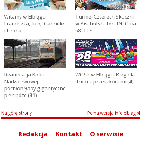
Witamy w Elblągu:
Turniej Czterech Skoczni
Franciszka, Julię, Gabriele
w Bischofshofen. INFO na
i Leona
68. TCS
Reanimacja Kolei
WOŚP w Elblągu. Bieg dla
Nadzalewowej
dzieci z przeszkodami (
4
)
pochłonęłaby gigantyczne
pieniądze (
31
)
Na górę strony
Pełna wersja info.elblag.pl
Redakcja
Kontakt
O serwisie