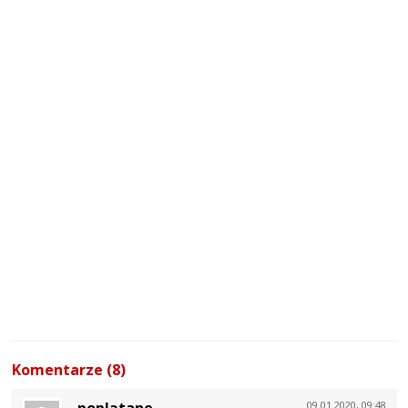
Komentarze (8)
poplątane
09.01.2020, 09:48