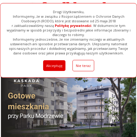
Drogi Użytkowniku,
Informujemy, że w związku z Rozporządzeniem o Ochronie Danych
Osobowych (RODO), które jest stosowane od 25 maja 2018
r.zaktualizowaliśmy naszą
Politykę prywatności
. W dokumencie tym
wyjaśniamy w sposób przejrzysty i bezpośredni jakie informacje zbieramy i
dlaczego to robimy.
Informujemy jednocześnie, że nie zmieniamy niczego w aktualnych
ustawieniach ani sposobie przetwarzania danych. Ulepszamy natomiast
opis naszych procedur i dokładniej wyjaśniamy, jak przetwarzamy Twoje
Galerie
Filmy
Baza Firm
Ogłoszenia
Pełna Wersja
dane osobowe oraz jakie prawa przysługują naszym użytkownikom.
Akceptuję
Nie teraz