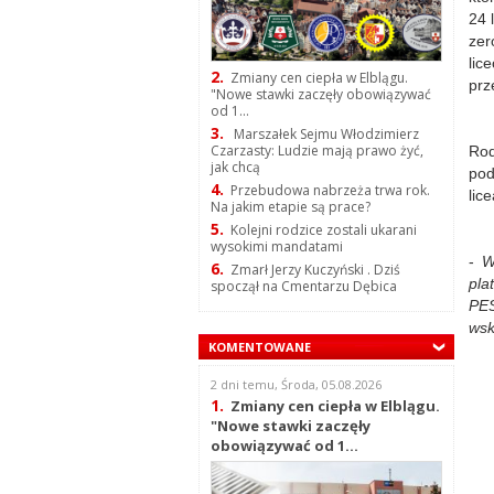
24 
zer
lic
2.
Zmiany cen ciepła w Elblągu.
prz
"Nowe stawki zaczęły obowiązywać
od 1...
3.
Marszałek Sejmu Włodzimierz
Czarzasty: Ludzie mają prawo żyć,
Rod
jak chcą
pod
4.
Przebudowa nabrzeża trwa rok.
lic
Na jakim etapie są prace?
5.
Kolejni rodzice zostali ukarani
wysokimi mandatami
-
W
6.
Zmarł Jerzy Kuczyński . Dziś
pla
spoczął na Cmentarzu Dębica
PES
wsk
KOMENTOWANE
2 dni temu, Środa, 05.08.2026
1.
Zmiany cen ciepła w Elblągu.
"Nowe stawki zaczęły
obowiązywać od 1...