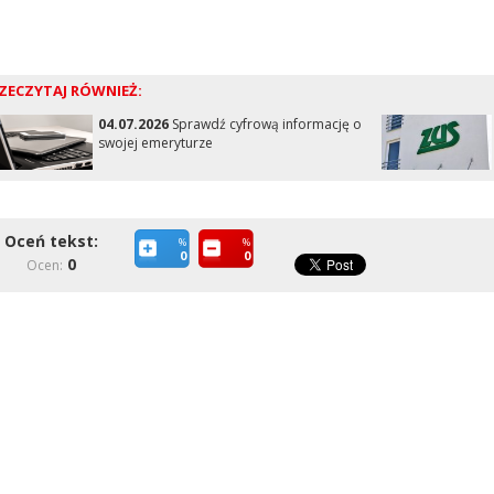
ZECZYTAJ RÓWNIEŻ:
04.07.2026
Sprawdź cyfrową informację o
swojej emeryturze
Oceń tekst:
%
%
0
0
0
Ocen: