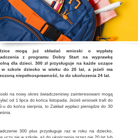
dzice mogą już składać wnioski o wypłatę
iadczenia z programu Dobry Start na wyprawkę
olną dla dzieci. 300 zł przysługuje na każde uczące
 w szkole dziecko w wieku do 20 lat, a jeżeli ma
eczoną niepełnosprawność, to do ukończenia 24 lat.
oski na nowy okres świadczeniowy zainteresowani mogą
yłać od 1 lipca do końca listopada. Jeżeli wniosek trafi do
-u do końca sierpnia, to Zakład wypłaci pieniądze do 30
eśnia.
adczenie 300 plus przysługuje raz w roku na dziecko,
re uczy się w szkole, aż do ukończenia przez nie 20 lat lub