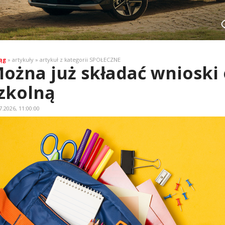
ąg
» artykuły » artykuł z kategorii SPOŁECZNE
ożna już składać wnioski
zkolną
7.2026, 11:00:00