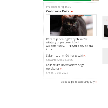
Przedwczoraj 16:30
Cudowna Róża
»
PR
Róża to jeden z głównych kotów
witających pracowników i
wolontariuszy. Przytula się, ociera
i...
»
Safar - cud, miód i orzeszki
»
,
Czwartek, 06.08.2026
Kalif szuka doświadczonego
opiekuna!
»
,
Środa, 05.08.2026
zobacz pozostale artykuły
»