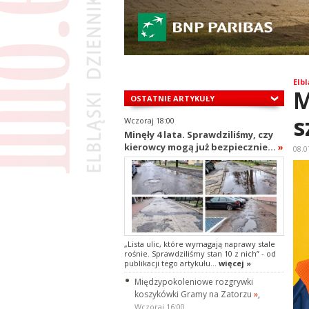
Elbl
M
OSTATNIE ARTYKUŁY
s
Wczoraj 18:00
Minęły 4 lata. Sprawdziliśmy, czy
kierowcy mogą już bezpiecznie...
»
08.0
„Lista ulic, które wymagają naprawy stale
rośnie. Sprawdziliśmy stan 10 z nich” - od
publikacji tego artykułu...
więcej »
Międzypokoleniowe rozgrywki
koszykówki Gramy na Zatorzu
»
,
Wczoraj 16:00