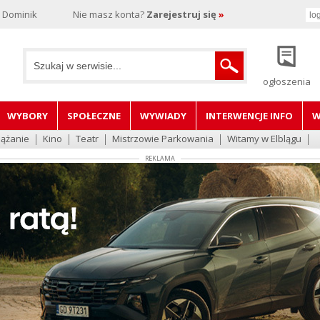
, Dominik
Nie masz konta?
Zarejestruj się
»
ogłoszenia
WYBORY
SPOŁECZNE
WYWIADY
INTERWENCJE INFO
W
lążanie
Kino
Teatr
Mistrzowie Parkowania
Witamy w Elblągu
REKLAMA