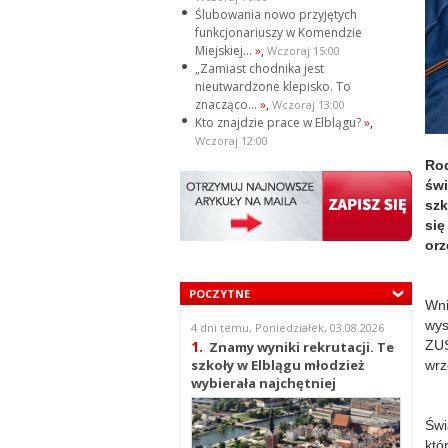
Ślubowania nowo przyjętych
funkcjonariuszy w Komendzie
Miejskiej...
»
,
Wczoraj 15:00
„Zamiast chodnika jest
nieutwardzone klepisko. To
znacząco...
»
,
Wczoraj 13:00
Kto znajdzie prace w Elblągu?
»
,
Wczoraj 12:00
Ro
św
szk
się
orz
POCZYTNE
Wni
wys
4 dni temu, Poniedziałek, 03.08.2026
ZUS
1.
Znamy wyniki rekrutacji. Te
szkoły w Elblągu młodzież
wrz
wybierała najchętniej
Świ
któ