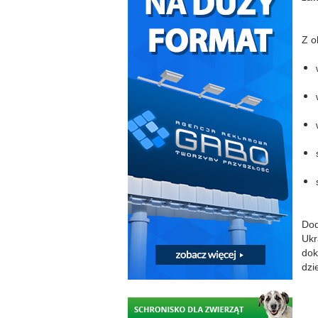
Z o
Dod
Ukr
dok
dzi