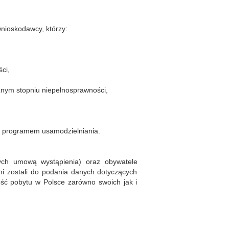
nioskodawcy, którzy:
ci,
nym stopniu niepełnosprawności,
te programem usamodzielniania.
tych umową wystąpienia) oraz obywatele
 zostali do podania danych dotyczących
ść pobytu w Polsce zarówno swoich jak i