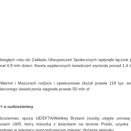
biegłym roku do Zakładu Ubezpieczeń Społecznych wpłynęło łącznie 
mal 4,9 mln dzieci. Kwota wypłaconych świadczeń wyniosła ponad 1,4 m
Warmii i Mazurach rodzice i opiekunowie złożyli prawie 118 tys. w
łaconego świadczenia sięgneła prawie 50 mln zł.
+ a cudzoziemcy
zoziemiec spoza UE/EFTA/Wielkiej Brytanii (osoby objęte umową
tusem UKR, który mieszka z dzieckiem na terenie Polski, uzyska 
odowo w miesiącu poprzedzającym miesiąc złożenia wniosku.