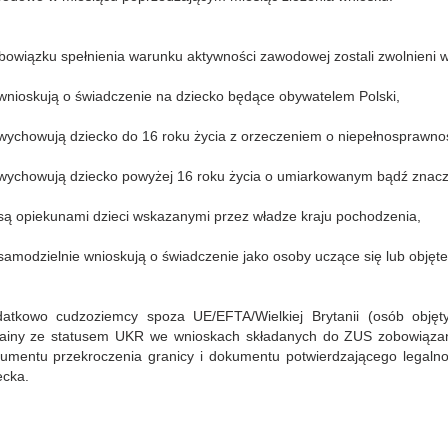
bowiązku spełnienia warunku aktywności zawodowej zostali zwolnieni w
wnioskują o świadczenie na dziecko będące obywatelem Polski,
wychowują dziecko do 16 roku życia z orzeczeniem o niepełnosprawnoś
wychowują dziecko powyżej 16 roku życia o umiarkowanym bądź znacz
są opiekunami dzieci wskazanymi przez władze kraju pochodzenia,
samodzielnie wnioskują o świadczenie jako osoby uczące się lub obję
atkowo cudzoziemcy spoza UE/EFTA/Wielkiej Brytanii (osób obję
ainy ze statusem UKR we wnioskach składanych do ZUS zobowiązani
umentu przekroczenia granicy i dokumentu potwierdzającego legalno
ecka.