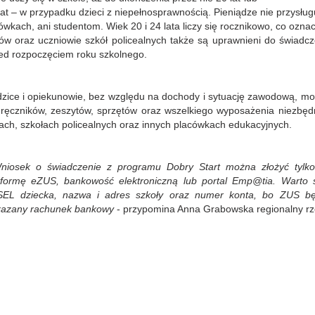
lat – w przypadku dzieci z niepełnosprawnością. Pieniądze nie przysług
ówkach, ani studentom. Wiek 20 i 24 lata liczy się rocznikowo, co oznac
eów oraz uczniowie szkół policealnych także są uprawnieni do świadcze
ed rozpoczęciem roku szkolnego.
zice i opiekunowie, bez względu na dochody i sytuację zawodową, m
ręczników, zeszytów, sprzętów oraz wszelkiego wyposażenia niezbę
each, szkołach policealnych oraz innych placówkach edukacyjnych.
niosek o świadczenie z programu Dobry Start można złożyć tylko 
tformę eZUS, bankowość elektroniczną lub portal Emp@tia. Warto
EL dziecka, nazwa i adres szkoły oraz numer konta, bo ZUS będ
azany rachunek bankowy
- przypomina Anna Grabowska regionalny rz