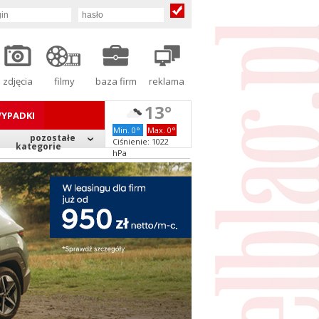
zdjęcia
filmy
baza firm
reklama
13°
YPADKI
Min. 0°
Max. 0°
pozostałe
Ciśnienie: 1022
kategorie
hPa