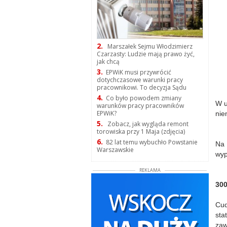
2.
Marszałek Sejmu Włodzimierz
Czarzasty: Ludzie mają prawo żyć,
jak chcą
3.
EPWiK musi przywrócić
dotychczasowe warunki pracy
pracownikowi. To decyzja Sądu
4.
Co było powodem zmiany
W u
warunków pracy pracowników
EPWiK?
nie
5.
Zobacz, jak wygląda remont
torowiska przy 1 Maja (zdjęcia)
6.
82 lat temu wybuchło Powstanie
Na 
Warszawskie
wyp
REKLAMA
300
Cud
sta
zaw