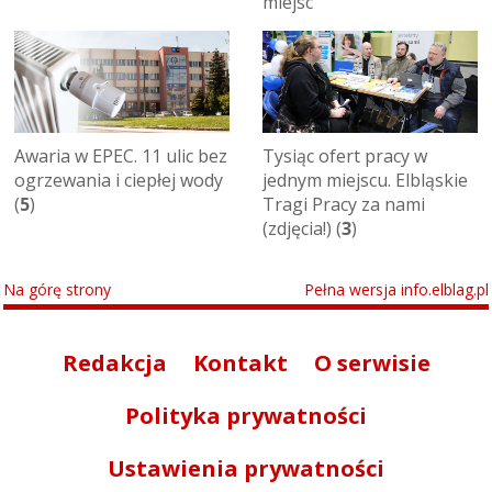
miejsc
Awaria w EPEC. 11 ulic bez
Tysiąc ofert pracy w
ogrzewania i ciepłej wody
jednym miejscu. Elbląskie
(
5
)
Tragi Pracy za nami
(zdjęcia!) (
3
)
Na górę strony
Pełna wersja info.elblag.pl
Redakcja
Kontakt
O serwisie
Polityka prywatności
Ustawienia prywatności