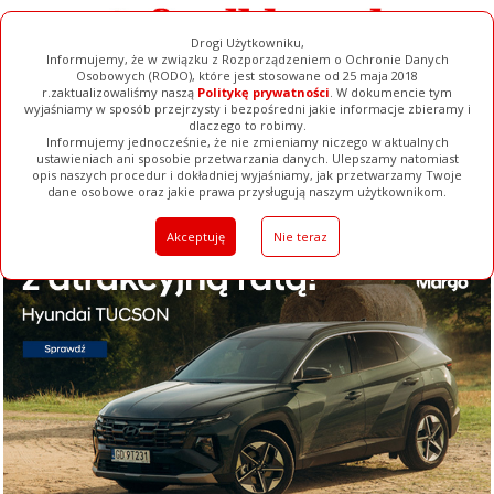
Drogi Użytkowniku,
Informujemy, że w związku z Rozporządzeniem o Ochronie Danych
Osobowych (RODO), które jest stosowane od 25 maja 2018
r.zaktualizowaliśmy naszą
Politykę prywatności
. W dokumencie tym
wyjaśniamy w sposób przejrzysty i bezpośredni jakie informacje zbieramy i
dlaczego to robimy.
Informujemy jednocześnie, że nie zmieniamy niczego w aktualnych
ustawieniach ani sposobie przetwarzania danych. Ulepszamy natomiast
opis naszych procedur i dokładniej wyjaśniamy, jak przetwarzamy Twoje
Galerie
Filmy
Baza Firm
Ogłoszenia
Pełna Wersja
dane osobowe oraz jakie prawa przysługują naszym użytkownikom.
Akceptuję
Nie teraz