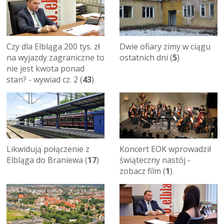
Dwie ofiary zimy w ciągu
Czy dla Elbląga 200 tys. zł
ostatnich dni (
5
)
na wyjazdy zagraniczne to
nie jest kwota ponad
stan? - wywiad cz. 2 (
43
)
Likwidują połączenie z
Koncert EOK wprowadził
Elbląga do Braniewa (
17
)
świąteczny nastój -
zobacz film (
1
)