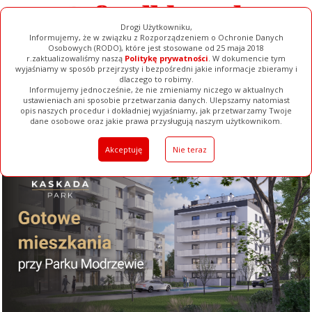
Drogi Użytkowniku,
Informujemy, że w związku z Rozporządzeniem o Ochronie Danych
Osobowych (RODO), które jest stosowane od 25 maja 2018
r.zaktualizowaliśmy naszą
Politykę prywatności
. W dokumencie tym
wyjaśniamy w sposób przejrzysty i bezpośredni jakie informacje zbieramy i
dlaczego to robimy.
Informujemy jednocześnie, że nie zmieniamy niczego w aktualnych
ustawieniach ani sposobie przetwarzania danych. Ulepszamy natomiast
opis naszych procedur i dokładniej wyjaśniamy, jak przetwarzamy Twoje
Galerie
Filmy
Baza Firm
Ogłoszenia
Pełna Wersja
dane osobowe oraz jakie prawa przysługują naszym użytkownikom.
Akceptuję
Nie teraz