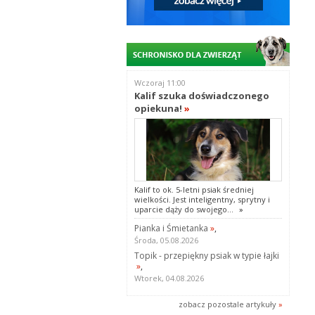
Wczoraj 11:00
Kalif szuka doświadczonego
opiekuna!
»
Kalif to ok. 5-letni psiak średniej
wielkości. Jest inteligentny, sprytny i
uparcie dąży do swojego...
»
Pianka i Śmietanka
»
,
Środa, 05.08.2026
Topik - przepiękny psiak w typie łajki
»
,
Wtorek, 04.08.2026
zobacz pozostale artykuły
»