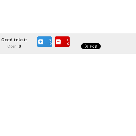
Oceń tekst:
%
%
0
0
0
Ocen: