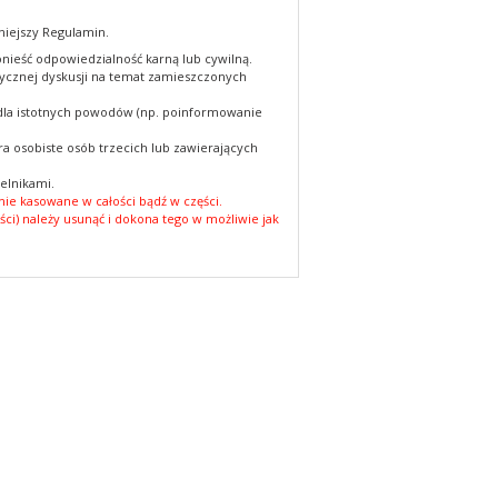
niejszy Regulamin.
nieść odpowiedzialność karną lub cywilną.
cznej dyskusji na temat zamieszczonych
 dla istotnych powodów (np. poinformowanie
a osobiste osób trzecich lub zawierających
elnikami.
ie kasowane w całości bądź w części.
ści) należy usunąć i dokona tego w możliwie jak