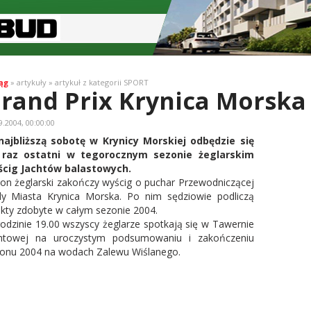
ąg
» artykuły » artykuł z kategorii SPORT
rand Prix Krynica Morska
9.2004, 00:00:00
ajbliższą sobotę w Krynicy Morskiej odbędzie się
 raz ostatni w tegorocznym sezonie żeglarskim
ścig Jachtów balastowych.
on żeglarski zakończy wyścig o puchar Przewodniczącej
y Miasta Krynica Morska. Po nim sędziowie podliczą
kty zdobyte w całym sezonie 2004.
odzinie 19.00 wszyscy żeglarze spotkają się w Tawernie
htowej na uroczystym podsumowaniu i zakończeniu
onu 2004 na wodach Zalewu Wiślanego.