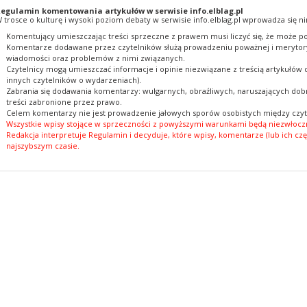
egulamin komentowania artykułów w serwisie info.elblag.pl
 trosce o kulturę i wysoki poziom debaty w serwisie info.elblag.pl wprowadza się ni
Komentujący umieszczając treści sprzeczne z prawem musi liczyć się, że może po
Komentarze dodawane przez czytelników służą prowadzeniu poważnej i merytory
wiadomości oraz problemów z nimi związanych.
Czytelnicy mogą umieszczać informacje i opinie niezwiązane z treścią artykułów
innych czytelników o wydarzeniach).
Zabrania się dodawania komentarzy: wulgarnych, obraźliwych, naruszających dobr
treści zabronione przez prawo.
Celem komentarzy nie jest prowadzenie jałowych sporów osobistych między czyt
Wszystkie wpisy stojące w sprzeczności z powyższymi warunkami będą niezwłoczn
Redakcja interpretuje Regulamin i decyduje, które wpisy, komentarze (lub ich czę
najszybszym czasie.