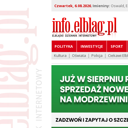
Czwartek, 6.08.2026
,
Imieniny:
Oswald, Em
POLITYKA
INWESTYCJE
SPORT
Kultura
Oświata
Policja
Ciekawi Elb