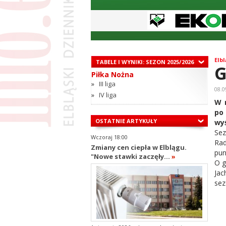
Elbl
TABELE I WYNIKI: SEZON 2025/2026
G
Piłka Nożna
»
III liga
08.0
»
IV liga
W n
po
OSTATNIE ARTYKUŁY
wy
Sez
Wczoraj 18:00
Rad
Zmiany cen ciepła w Elblągu.
pun
"Nowe stawki zaczęły...
»
O g
Jac
sez