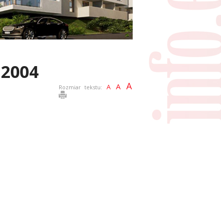
 2004
A
A
A
Rozmiar tekstu: