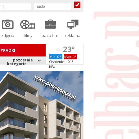
zdjęcia
filmy
baza firm
reklama
23°
YPADKI
Min. 0°
Max. 0°
pozostałe
Ciśnienie: 1013
kategorie
hPa