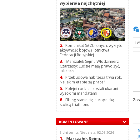
wybierała najchętniej
2.
Komunikat Sił Zbronych: wykryto
aktywność bojową lotnictwa
Federacji Rosyjskiej
3.
Marszałek Sejmu Włodzimierz
Czarzasty: Ludzie mają prawo żyć,
jak chcą
4.
Przebudowa nabrzeża trwa rok.
Na jakim etapie są prace?
5.
Kolejni rodzice zostali ukarani
wysokimi mandatami
6.
Zos
Elbląg stanie się europejską
stolicą triathlonu
KOMENTOWANE
R
3 dni temu, Niedziela, 02.08.2026
J
1.
Marszałek Sejmu