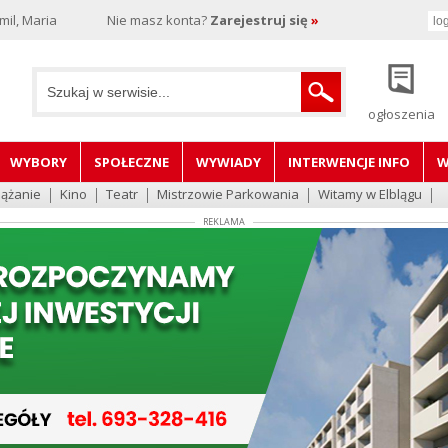
il, Maria
Nie masz konta?
Zarejestruj się
»
ogłoszenia
WYBORY
SPOŁECZNE
WYWIADY
INTERWENCJE INFO
W
lążanie
Kino
Teatr
Mistrzowie Parkowania
Witamy w Elblągu
REKLAMA