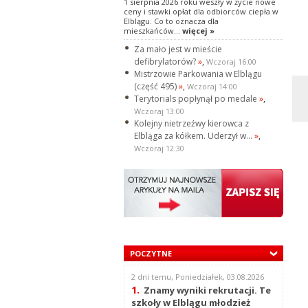
1 sierpnia 2026 roku weszły w życie nowe
ceny i stawki opłat dla odbiorców ciepła w
Elblągu. Co to oznacza dla
mieszkańców...
więcej »
Za mało jest w mieście
defibrylatorów?
»
,
Wczoraj 16:00
Mistrzowie Parkowania w Elblągu
(część 495)
»
,
Wczoraj 14:00
Terytorials popłynął po medale
»
,
Wczoraj 13:00
Kolejny nietrzeźwy kierowca z
Elbląga za kółkem. Uderzył w...
»
,
Wczoraj 12:30
POCZYTNE
2 dni temu, Poniedziałek, 03.08.2026
1.
Znamy wyniki rekrutacji. Te
szkoły w Elblągu młodzież