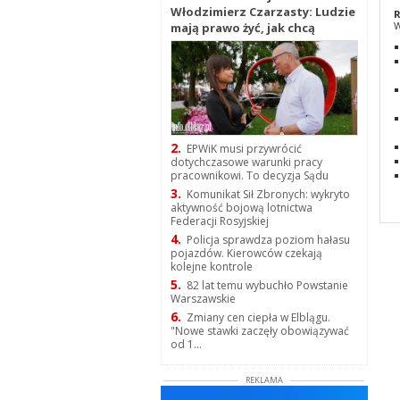
Włodzimierz Czarzasty: Ludzie
R
W
mają prawo żyć, jak chcą
2.
EPWiK musi przywrócić
dotychczasowe warunki pracy
pracownikowi. To decyzja Sądu
3.
Komunikat Sił Zbronych: wykryto
aktywność bojową lotnictwa
Federacji Rosyjskiej
4.
Policja sprawdza poziom hałasu
pojazdów. Kierowców czekają
kolejne kontrole
5.
82 lat temu wybuchło Powstanie
Warszawskie
6.
Zmiany cen ciepła w Elblągu.
"Nowe stawki zaczęły obowiązywać
od 1...
REKLAMA