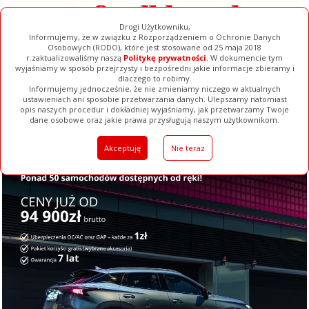
Drogi Użytkowniku,
Informujemy, że w związku z Rozporządzeniem o Ochronie Danych
Osobowych (RODO), które jest stosowane od 25 maja 2018
r.zaktualizowaliśmy naszą
Politykę prywatności
. W dokumencie tym
wyjaśniamy w sposób przejrzysty i bezpośredni jakie informacje zbieramy i
dlaczego to robimy.
Informujemy jednocześnie, że nie zmieniamy niczego w aktualnych
ustawieniach ani sposobie przetwarzania danych. Ulepszamy natomiast
opis naszych procedur i dokładniej wyjaśniamy, jak przetwarzamy Twoje
Galerie
Filmy
Baza Firm
Ogłoszenia
Pełna Wersja
dane osobowe oraz jakie prawa przysługują naszym użytkownikom.
Akceptuję
Nie teraz