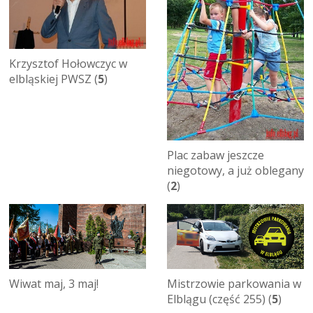
Krzysztof Hołowczyc w
elbląskiej PWSZ (
5
)
Plac zabaw jeszcze
niegotowy, a już oblegany
(
2
)
Wiwat maj, 3 maj!
Mistrzowie parkowania w
Elblągu (część 255) (
5
)