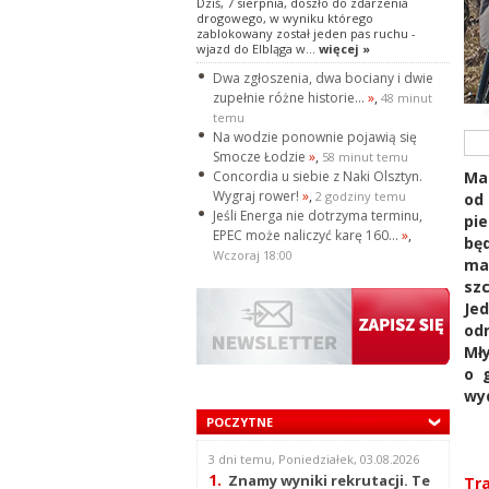
Dziś, 7 sierpnia, doszło do zdarzenia
drogowego, w wyniku którego
zablokowany został jeden pas ruchu -
wjazd do Elbląga w...
więcej »
Dwa zgłoszenia, dwa bociany i dwie
zupełnie różne historie...
»
,
48 minut
temu
Na wodzie ponownie pojawią się
Smocze Łodzie
»
,
58 minut temu
Ma
Concordia u siebie z Naki Olsztyn.
Wygraj rower!
»
,
2 godziny temu
od
Jeśli Energa nie dotrzyma terminu,
pi
EPEC może naliczyć karę 160...
»
,
bę
Wczoraj 18:00
ma
sz
Je
od
Mły
o g
wyd
POCZYTNE
3 dni temu, Poniedziałek, 03.08.2026
1.
Znamy wyniki rekrutacji. Te
Tra