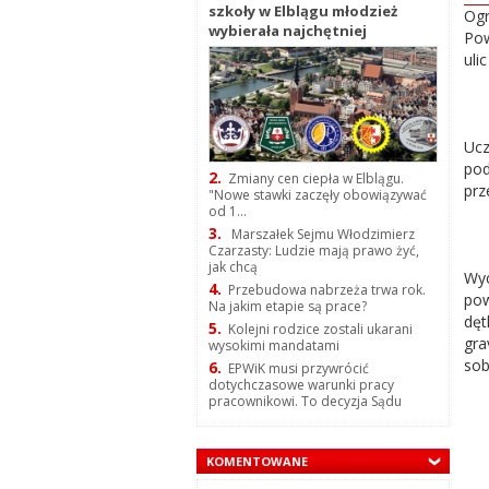
szkoły w Elblągu młodzież
Ogr
wybierała najchętniej
Pow
uli
Ucz
pod
2.
Zmiany cen ciepła w Elblągu.
prz
"Nowe stawki zaczęły obowiązywać
od 1...
3.
Marszałek Sejmu Włodzimierz
Czarzasty: Ludzie mają prawo żyć,
jak chcą
Wyc
4.
Przebudowa nabrzeża trwa rok.
pow
Na jakim etapie są prace?
dęt
5.
Kolejni rodzice zostali ukarani
gra
wysokimi mandatami
sob
6.
EPWiK musi przywrócić
dotychczasowe warunki pracy
pracownikowi. To decyzja Sądu
KOMENTOWANE