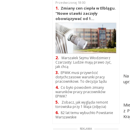
Przedwczoraj 18:00
1.
Zmiany cen ciepła w Elblągu.
"Nowe stawki zaczęły
obowiązywać od 1...
2.
Marszałek Sejmu Włodzimierz
Czarzasty: Ludzie mają prawo żyć,
jak chcą
3.
EPWiK musi przywrócić
Na 
dotychczasowe warunki pracy
upr
pracownikowi. To decyzja Sądu
4.
Co było powodem zmiany
warunków pracy pracowników
EPWiK?
5.
Zobacz, jak wygląda remont
Mie
torowiska przy 1 Maja (zdjęcia)
z P
6.
82 lat temu wybuchło Powstanie
Kra
Warszawskie
REKLAMA