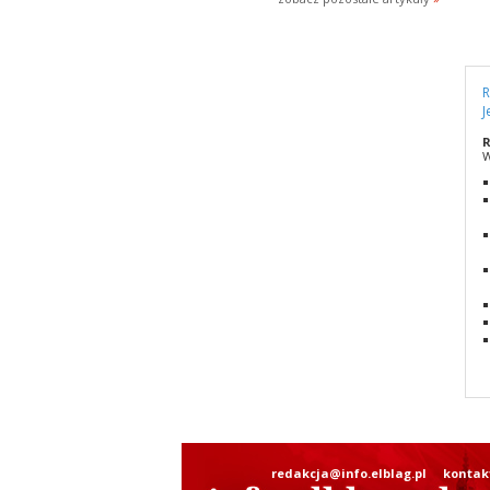
R
J
R
W
redakcja@info.elblag.pl
kontak