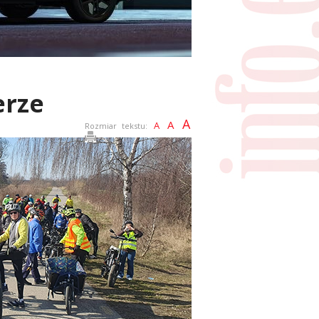
erze
A
A
A
Rozmiar tekstu: