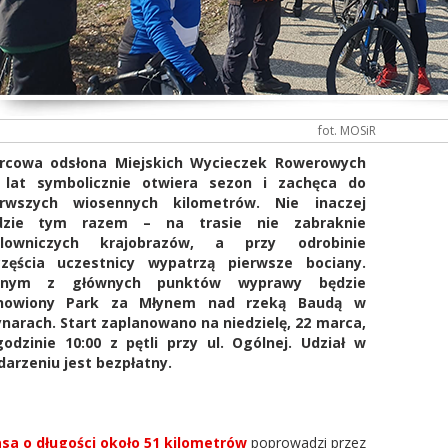
fot. MOSiR
rcowa odsłona Miejskich Wycieczek Rowerowych
 lat symbolicznie otwiera sezon i zachęca do
erwszych wiosennych kilometrów. Nie inaczej
dzie tym razem – na trasie nie zabraknie
lowniczych krajobrazów, a przy odrobinie
częścia uczestnicy wypatrzą pierwsze bociany.
dnym z głównych punktów wyprawy będzie
nowiony Park za Młynem nad rzeką Baudą w
narach. Start zaplanowano na niedzielę, 22 marca,
odzinie 10:00 z pętli przy ul. Ogólnej. Udział w
arzeniu jest bezpłatny.
sa o długości około 51 kilometrów
poprowadzi przez