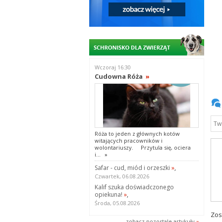
Wczoraj 16:30
Cudowna Róża
»
Róża to jeden z głównych kotów
witających pracowników i
wolontariuszy. Przytula się, ociera
i...
»
Safar - cud, miód i orzeszki
»
,
Czwartek, 06.08.2026
Kalif szuka doświadczonego
opiekuna!
»
,
Środa, 05.08.2026
Zos
zobacz pozostale artykuły
»