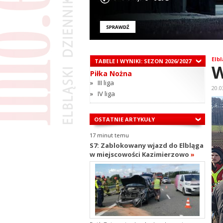
Elbl
TABELE I WYNIKI: SEZON 2026/2027
W
Piłka Nożna
»
III liga
20.0
»
IV liga
OSTATNIE ARTYKUŁY
17 minut temu
S7: Zablokowany wjazd do Elbląga
w miejscowości Kazimierzowo
»