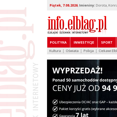
Piątek, 7.08.2026
,
Imieniny:
Dorota, Konra
POLITYKA
INWESTYCJE
SPORT
Kultura
Oświata
Policja
Ciekawi Elb