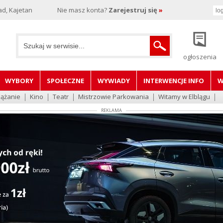
d, Kajetan
Nie masz konta?
Zarejestruj się
»
ogłoszenia
WYBORY
SPOŁECZNE
WYWIADY
INTERWENCJE INFO
W
lążanie
Kino
Teatr
Mistrzowie Parkowania
Witamy w Elblągu
REKLAMA