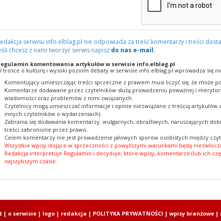
edakcja serwisu info.elblag.pl nie odpowiada za treść komentarzy i treści dosta
eśli chcesz z nami tworzyć serwis napisz
do nas e-mail.
egulamin komentowania artykułów w serwisie info.elblag.pl
 trosce o kulturę i wysoki poziom debaty w serwisie info.elblag.pl wprowadza się ni
Komentujący umieszczając treści sprzeczne z prawem musi liczyć się, że może po
Komentarze dodawane przez czytelników służą prowadzeniu poważnej i merytory
wiadomości oraz problemów z nimi związanych.
Czytelnicy mogą umieszczać informacje i opinie niezwiązane z treścią artykułów
innych czytelników o wydarzeniach).
Zabrania się dodawania komentarzy: wulgarnych, obraźliwych, naruszających dobr
treści zabronione przez prawo.
Celem komentarzy nie jest prowadzenie jałowych sporów osobistych między czyt
Wszystkie wpisy stojące w sprzeczności z powyższymi warunkami będą niezwłoczn
Redakcja interpretuje Regulamin i decyduje, które wpisy, komentarze (lub ich czę
najszybszym czasie.
t
|
o serwisie
|
logo
|
redakcja
|
POLITYKA PRYWATNOŚCI
|
wpisy branżowe
|