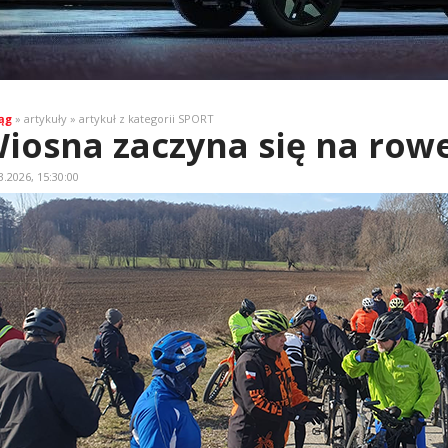
ąg
» artykuły » artykuł z kategorii SPORT
iosna zaczyna się na row
3.2026, 15:30:00