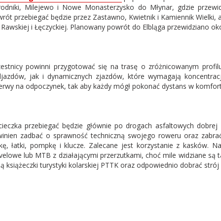
odniki, Milejewo i Nowe Monasterzysko do Młynar, gdzie przewi
rót przebiegać będzie przez Zastawno, Kwietnik i Kamiennik Wielki, 
c Rawskiej i Łęczyckiej. Planowany powrót do Elbląga przewidziano ok
estnicy powinni przygotować się na trasę o zróżnicowanym profi
jazdów, jak i dynamicznych zjazdów, które wymagają koncentracj
erwy na odpoczynek, tak aby każdy mógł pokonać dystans w komfo
ieczka przebiegać będzie głównie po drogach asfaltowych dobrej i
inien zadbać o sprawność techniczną swojego roweru oraz zabr
kę, łatki, pompkę i klucze. Zalecane jest korzystanie z kasków. Na
velowe lub MTB z działającymi przerzutkami, choć mile widziane są t
ą książeczki turystyki kolarskiej PTTK oraz odpowiednio dobrać st