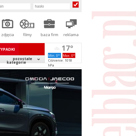
zdjęcia
filmy
baza firm
reklama
17°
YPADKI
Min. 0°
Max. 0°
pozostałe
Ciśnienie: 1018
kategorie
hPa