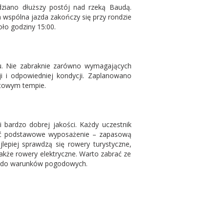
dziano dłuższy postój nad rzeką Baudą.
a wspólna jazda zakończy się przy rondzie
oło godziny 15:00.
lu. Nie zabraknie zarówno wymagających
i i odpowiedniej kondycji. Zaplanowano
rtowym tempie.
 bardzo dobrej jakości. Każdy uczestnik
ać podstawowe wyposażenie – zapasową
jlepiej sprawdzą się rowery turystyczne,
akże rowery elektryczne. Warto zabrać ze
rój do warunków pogodowych.