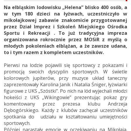
Na elbląskim lodowisku „Helena” blisko 400 osób, a
w tym 180 dzieci na łyżwach, uczestniczyło w
mikołajkowej zabawie znakomicie przygotowanej
przez Dział Imprez i Szkoleń Miejskiego Ośrodka
Sportu i Rekreacji . To już tradycyjna impreza
organizowana rokrocznie przez MOSiR z myślą o
młodych pokoleniach elblążan, a że zawsze udana,
to i tym razem z kompletem uczestników.
Pierwsi na lodzie pojawili się sportowcy z pokazami i
promocją swoich dyscyplin sportowych. W świetle
kolorowych jupiterów, przy muzyce układ taneczny
zaprezentowały Karolina Janik i Natalia Śniger, łyżwiarki
figurowe z UKS „Szóstki”. Po nich na lód wyjechali młodzi
hokeiści z UKS „Wikingowie” prezentując pokaz gry
komentowany przez prezesa klubu Andrzeja
Dębogórskiego. Każdy z klubów zachęcał uczestników
spotkania do udziału w kształtowaniu umiejętności
sportowych.
Później narastały emocje w oczekiwaniu na Mikołaja.