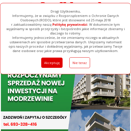
Drogi Użytkowniku,
Informujemy, że w związku z Rozporządzeniem o Ochronie Danych
Osobowych (RODO), które jest stosowane od 25 maja 2018
r.zaktualizowaliśmy naszą
Politykę prywatności
. W dokumencie tym
wyjaśniamy w sposób przejrzysty i bezpośredni jakie informacje zbieramy i
dlaczego to robimy.
Informujemy jednocześnie, że nie zmieniamy niczego w aktualnych
ustawieniach ani sposobie przetwarzania danych. Ulepszamy natomiast
opis naszych procedur i dokładniej wyjaśniamy, jak przetwarzamy Twoje
Galerie
Filmy
Baza Firm
Ogłoszenia
Pełna Wersja
dane osobowe oraz jakie prawa przysługują naszym użytkownikom.
Akceptuję
Nie teraz