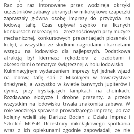
Raz po raz intonowane przez wodzireja okrzyki
uczestników zabawy ubranych w mikołajkowe czapeczki
zapraszały główną osobę imprezy do przybycia na
lodową taflę. Czas upływał szybko na licznych
konkursach rekreacyjno – zręcznościowych przy muzyce
mechanicznej, konkursowych prezentacjach piosenek i
kolęd, a wszystko ze słodkimi nagrodami i karnetami
wstępu na lodowisko dla najlepszych. Dodatkowa
atrakcją był kiermasz rękodzieła z ozdobami i
akcesoriami o tematyce świątecznej w holu lodowiska
Kulminacyjnym wydarzeniem imprezy był jednak wjazd
na lodową taflę sań z Mikołajem w towarzystwie
śnieżynek, a wszystko w świetle barwnych jupiterów i
dymie, przy błyskających lampkach na choinkach.
Rozdawano słodycze i drobne prezenty, a przede
wszystkim na lodowisku trwała znakomita zabawa. W
rolę wodzireja sprawnie prowadzącego imprezę, po raz
kolejny wcielił się Dariusz Bocian z Działu Imprez i
Szkoleń MOSiR. Uczestnicy mikołajkowego spotkania
wraz z ich opiekunami zgodnie zapowiadali, że nie