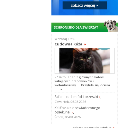
Wczoraj 16:30
Cudowna Róża
»
Róża to jeden z głównych kotów
witających pracowników i
wolontariuszy. Przytula się, ociera
i...
»
Safar - cud, miód i orzeszki
»
,
Czwartek, 06.08.2026
Kalif szuka doświadczonego
opiekuna!
»
,
Środa, 05.08.2026
zobacz pozostale artykuły
»