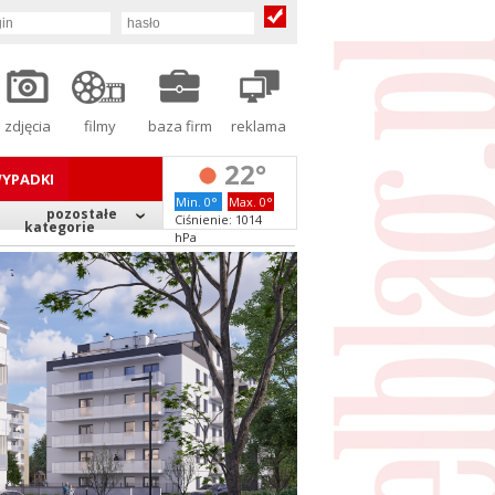
zdjęcia
filmy
baza firm
reklama
22°
YPADKI
Min. 0°
Max. 0°
pozostałe
Ciśnienie: 1014
kategorie
hPa