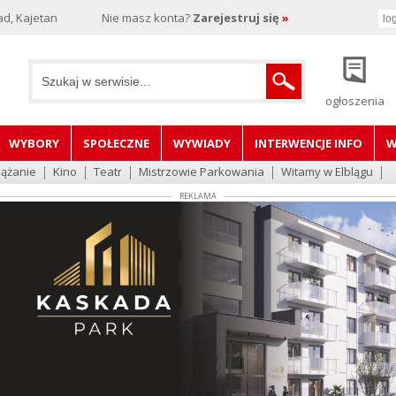
d, Kajetan
Nie masz konta?
Zarejestruj się
»
ogłoszenia
WYBORY
SPOŁECZNE
WYWIADY
INTERWENCJE INFO
W
lążanie
Kino
Teatr
Mistrzowie Parkowania
Witamy w Elblągu
REKLAMA