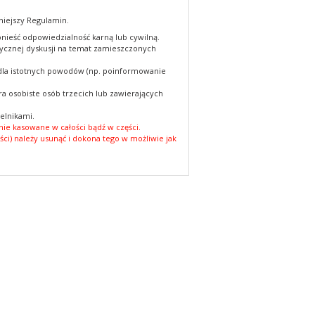
niejszy Regulamin.
nieść odpowiedzialność karną lub cywilną.
cznej dyskusji na temat zamieszczonych
 dla istotnych powodów (np. poinformowanie
a osobiste osób trzecich lub zawierających
elnikami.
ie kasowane w całości bądź w części.
ści) należy usunąć i dokona tego w możliwie jak