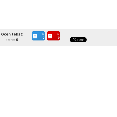
Oceń tekst:
%
%
0
0
0
Ocen: