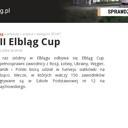
ąg
» artykuły » artykuł z kategorii SPORT
II Elbląg Cup
5.2004, 00:00:00
 raz siódmy w Elblągu odbywa się Elbląg Cup.
pełnosprawni zawodnicy z Rosji, Łotwy, Ukrainy, Węgier,
andii i Polski biorą udział w turnieju siatkówki na
edząco. Mecze, w których walczy 150 zawodników
zgrywane są w Szkole Podstawowej nr 12 na
Zajchowskiego.