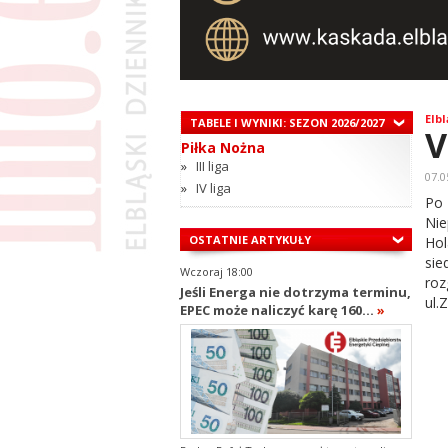
Elbl
TABELE I WYNIKI: SEZON 2026/2027
V
Piłka Nożna
»
III liga
07.0
»
IV liga
Po
Nie
OSTATNIE ARTYKUŁY
Hol
si
Wczoraj 18:00
ro
Jeśli Energa nie dotrzyma terminu,
ul.
EPEC może naliczyć karę 160...
»