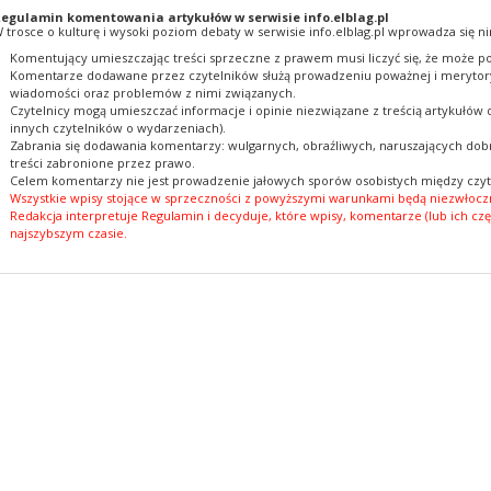
egulamin komentowania artykułów w serwisie info.elblag.pl
 trosce o kulturę i wysoki poziom debaty w serwisie info.elblag.pl wprowadza się ni
Komentujący umieszczając treści sprzeczne z prawem musi liczyć się, że może po
Komentarze dodawane przez czytelników służą prowadzeniu poważnej i merytory
wiadomości oraz problemów z nimi związanych.
Czytelnicy mogą umieszczać informacje i opinie niezwiązane z treścią artykułów
innych czytelników o wydarzeniach).
Zabrania się dodawania komentarzy: wulgarnych, obraźliwych, naruszających dobr
treści zabronione przez prawo.
Celem komentarzy nie jest prowadzenie jałowych sporów osobistych między czyt
Wszystkie wpisy stojące w sprzeczności z powyższymi warunkami będą niezwłoczn
Redakcja interpretuje Regulamin i decyduje, które wpisy, komentarze (lub ich czę
najszybszym czasie.