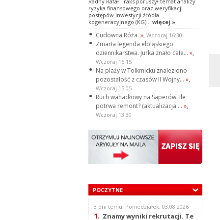
Radny Rafał Traks poruszył temat analizy
ryzyka finansowego oraz weryfikacji
postępów inwestycji źródła
kogeneracyjnego (KG)...
więcej »
Cudowna Róża
»
,
Wczoraj 16:30
Zmarła legenda elbląskiego
dziennikarstwa. Jurka znało całe...
»
,
Wczoraj 16:15
Na plaży w Tolkmicku znaleziono
pozostałość z czasów II Wojny...
»
,
Wczoraj 15:05
Ruch wahadłowy na Saperów. Ile
potrwa remont? (aktualizacja:...
»
,
Wczoraj 13:30
POCZYTNE
3 dni temu, Poniedziałek, 03.08.2026
1.
Znamy wyniki rekrutacji. Te