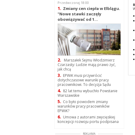
Przedwczoraj 18:00
R
1.
Zmiany cen ciepła w Elblągu.
W
"Nowe stawki zaczęły
obowiązywać od 1...
2.
Marszałek Sejmu Włodzimierz
Czarzasty: Ludzie mają prawo żyć,
jak chcą
3.
EPWiK musi przywrócić
dotychczasowe warunki pracy
pracownikowi. To decyzja Sądu
4.
82 lat temu wybuchło Powstanie
Warszawskie
5.
Co było powodem zmiany
warunków pracy pracowników
EPWiK?
6.
Umowa z autorami zwycięskiej
koncepcji rozwoju portu podpisana
REKLAMA