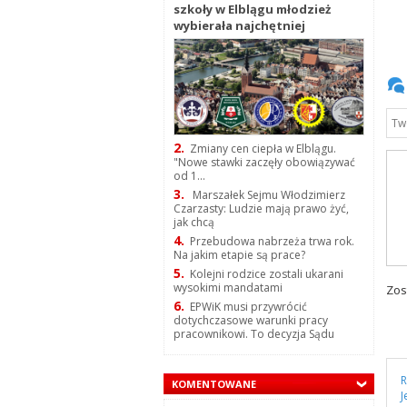
szkoły w Elblągu młodzież
wybierała najchętniej
2.
Zmiany cen ciepła w Elblągu.
"Nowe stawki zaczęły obowiązywać
od 1...
3.
Marszałek Sejmu Włodzimierz
Czarzasty: Ludzie mają prawo żyć,
jak chcą
4.
Przebudowa nabrzeża trwa rok.
Na jakim etapie są prace?
5.
Kolejni rodzice zostali ukarani
wysokimi mandatami
Zos
6.
EPWiK musi przywrócić
dotychczasowe warunki pracy
pracownikowi. To decyzja Sądu
R
KOMENTOWANE
J