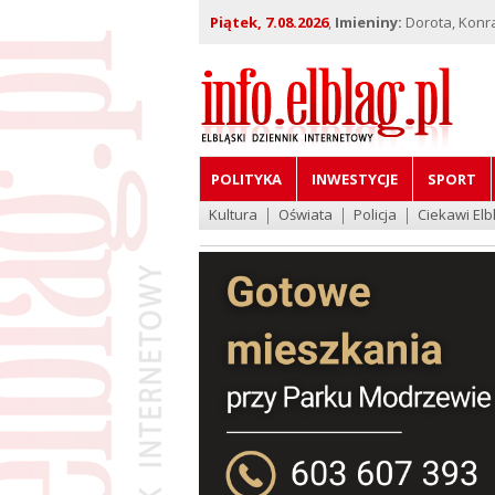
Piątek, 7.08.2026
,
Imieniny:
Dorota, Konra
POLITYKA
INWESTYCJE
SPORT
Kultura
Oświata
Policja
Ciekawi Elb