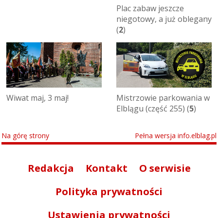
Plac zabaw jeszcze
niegotowy, a już oblegany
(
2
)
Wiwat maj, 3 maj!
Mistrzowie parkowania w
Elblągu (część 255) (
5
)
Na górę strony
Pełna wersja info.elblag.pl
Redakcja
Kontakt
O serwisie
Polityka prywatności
Ustawienia prywatności