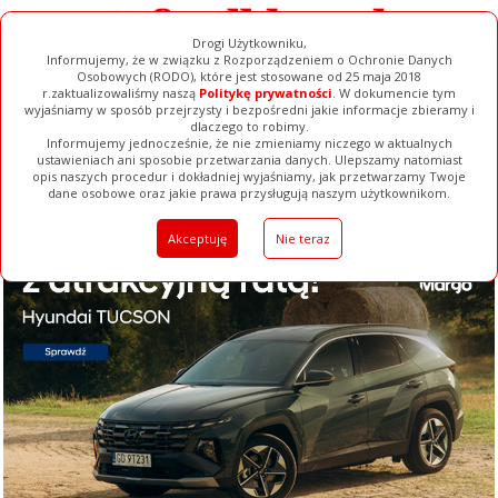
Drogi Użytkowniku,
Informujemy, że w związku z Rozporządzeniem o Ochronie Danych
Osobowych (RODO), które jest stosowane od 25 maja 2018
r.zaktualizowaliśmy naszą
Politykę prywatności
. W dokumencie tym
wyjaśniamy w sposób przejrzysty i bezpośredni jakie informacje zbieramy i
dlaczego to robimy.
Informujemy jednocześnie, że nie zmieniamy niczego w aktualnych
ustawieniach ani sposobie przetwarzania danych. Ulepszamy natomiast
opis naszych procedur i dokładniej wyjaśniamy, jak przetwarzamy Twoje
Galerie
Filmy
Baza Firm
Ogłoszenia
Pełna Wersja
dane osobowe oraz jakie prawa przysługują naszym użytkownikom.
Akceptuję
Nie teraz