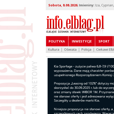
Sobota, 8.08.2026
,
Imieniny:
Iza, Cyprian
POLITYKA
INWESTYCJE
SPORT
Kultura
Oświata
Policja
Ciekawi Elb