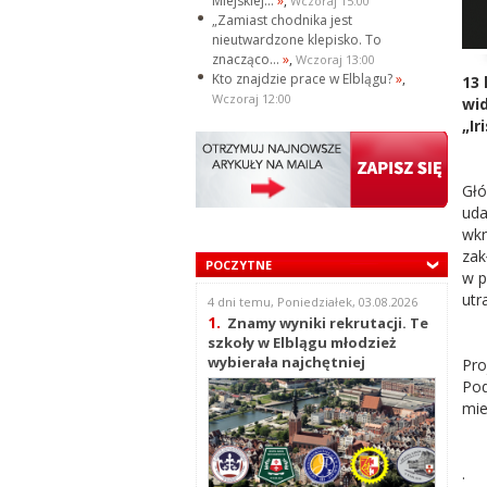
Miejskiej...
»
,
Wczoraj 15:00
„Zamiast chodnika jest
nieutwardzone klepisko. To
znacząco...
»
,
Wczoraj 13:00
Kto znajdzie prace w Elblągu?
»
,
13 
Wczoraj 12:00
wi
„Ir
Głó
uda
wkr
za
POCZYTNE
w p
utra
4 dni temu, Poniedziałek, 03.08.2026
1.
Znamy wyniki rekrutacji. Te
szkoły w Elblągu młodzież
wybierała najchętniej
Pro
Pod
mie
.