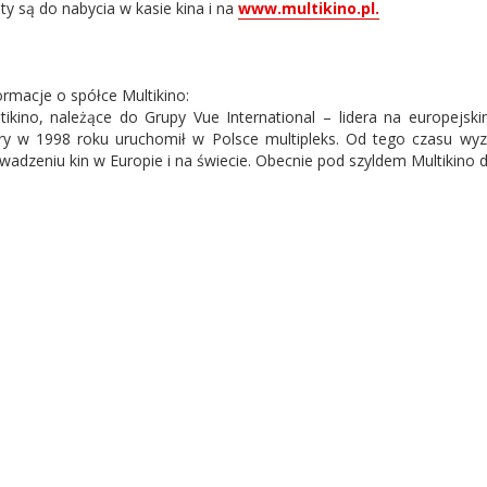
ety są do nabycia w kasie kina i na
www.multikino.pl.
ormacje o spółce Multikino:
tikino, należące do Grupy Vue International – lidera na europejsk
ry w 1998 roku uruchomił w Polsce multipleks. Od tego czasu wy
wadzeniu kin w Europie i na świecie. Obecnie pod szyldem Multikino dz