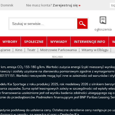
, Dominik
Nie masz konta?
Zarejestruj się
»
ogłoszenia
WYBORY
SPOŁECZNE
WYWIADY
INTERWENCJE INFO
W
lążanie
Kino
Teatr
Mistrzowie Parkowania
Witamy w Elblągu
REKLAMA