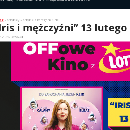
ąg
» artykuły » artykuł z kategorii KINO
Iris i mężczyźni” 13 lutego
2.2025, 08:56:44