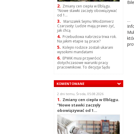
Bil
2.
Zmiany cen ciepła w Elblągu.
"Nowe stawki zaczęły obowiązywać
od 1...
…
3.
Marszałek Sejmu Włodzimierz
Inf
Czarzasty: Ludzie mają prawo żyć,
jak chcą
Mul
4.
Przebudowa nabrzeża trwa rok.
któ
Na jakim etapie są prace?
pro
5.
Kolejni rodzice zostali ukarani
wysokimi mandatami
6.
EPWiK musi przywrócić
dotychczasowe warunki pracy
pracownikowi. To decyzja Sądu
KOMENTOWANE
2 dni temu, Środa, 05.08.2026
1.
Zmiany cen ciepła w Elblągu.
"Nowe stawki zaczęły
obowiązywać od 1...