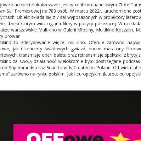
gowe kino sieci zlokalizowane jest w centrum handlowym Złote Tarasy
ym Sali Premierowej na 788 osób. W marcu 2022r. uruchomione zosta
ychach. Obiekt składa się z 7 sal wyposażonych w projektory laserow
ele, dzięki którym widz ogląda filmy w pozycji półleżącej. W rozkła
także warszawskie Multikino w Galerii Młociny, Multikino Koszalin, 
ry Browar.
tikino to zdecydowanie więcej niż kino. Oferuje zarówno najwię
mowe, jak i koncerty światowych gwiazd, nocne maratony filmow
rtowych, transmisje oper, baletu oraz retransmisje spektakli z brytyj
tikino za swoją działalność wielokrotnie było dostrzegane podcza
ród Superbrands oraz Superbrands Created in Poland. Od wielu lat 
ema” zarówno na rynku polskim, jak i europejskim (laureat europejsk