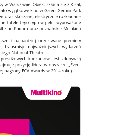
 w Warszawie. Obiekt składa się z 8 sal,
ło wyjątkowe kino w Galerii Gemini Park
e oraz skórzane, elektrycznie rozkładane
dane fotele tego typu w pełni wyposażone
Multikino Radom oraz poznańskie Multikino
ksze i najbardziej oczekiwane premiery
e, transmisje najważniejszych wydarzeń
skiego National Theatre.
s prestiżowych konkursów. Jest zdobywcą
zajmuje pozycję lidera w obszarze „Event
iej nagrody ECA Awards w 2014 roku).