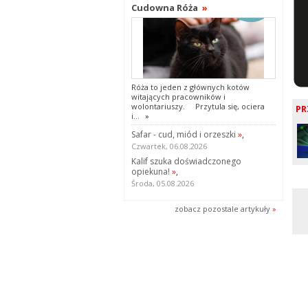
Cudowna Róża
»
Róża to jeden z głównych kotów
witających pracowników i
wolontariuszy. Przytula się, ociera
PR
i...
»
Safar - cud, miód i orzeszki
»
,
Czwartek, 06.08.2026
Kalif szuka doświadczonego
opiekuna!
»
,
Środa, 05.08.2026
zobacz pozostale artykuły
»