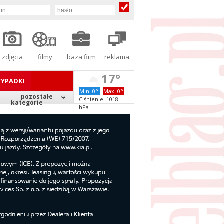
zdjęcia
filmy
baza firm
reklama
17°
YPADKI
Min. 0°
Max. 0°
pozostałe
Ciśnienie: 1018
kategorie
hPa