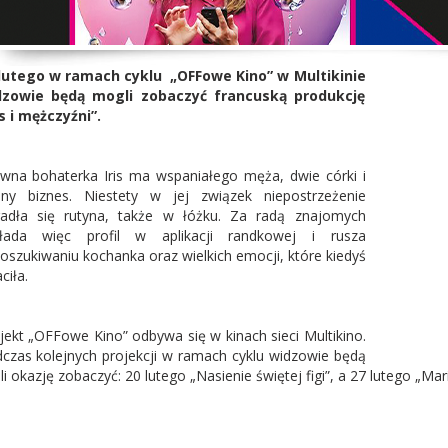
lutego w ramach cyklu „OFFowe Kino” w Multikinie
dzowie będą mogli zobaczyć francuską produkcję
is i mężczyźni”.
wna bohaterka Iris ma wspaniałego męża, dwie córki i
ny biznes. Niestety w jej związek niepostrzeżenie
adła się rutyna, także w łóżku. Za radą znajomych
kłada więc profil w aplikacji randkowej i rusza
oszukiwaniu kochanka oraz wielkich emocji, które kiedyś
ciła.
jekt „OFFowe Kino” odbywa się w kinach sieci Multikino.
czas kolejnych projekcji w ramach cyklu widzowie będą
li okazję zobaczyć: 20 lutego „Nasienie świętej figi”, a 27 lutego „Mari