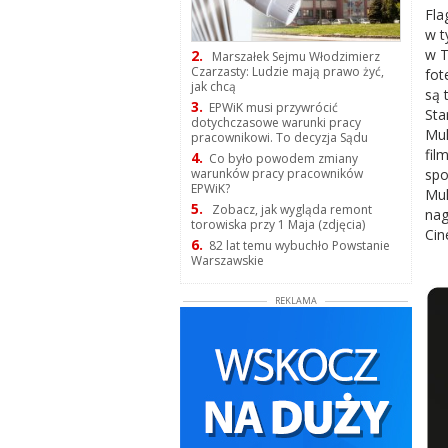
Fla
w t
w T
2.
Marszałek Sejmu Włodzimierz
Czarzasty: Ludzie mają prawo żyć,
fot
jak chcą
są 
3.
EPWiK musi przywrócić
Sta
dotychczasowe warunki pracy
Mul
pracownikowi. To decyzja Sądu
fil
4.
Co było powodem zmiany
spo
warunków pracy pracowników
EPWiK?
Mul
5.
Zobacz, jak wygląda remont
nag
torowiska przy 1 Maja (zdjęcia)
Cin
6.
82 lat temu wybuchło Powstanie
Warszawskie
REKLAMA