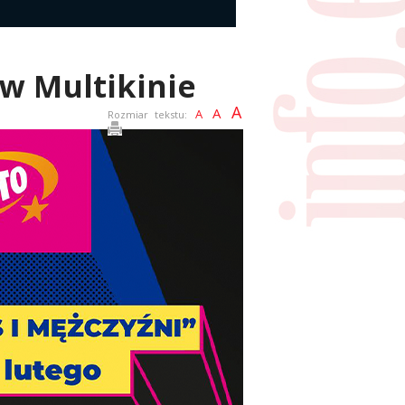
 w Multikinie
A
A
A
Rozmiar tekstu: