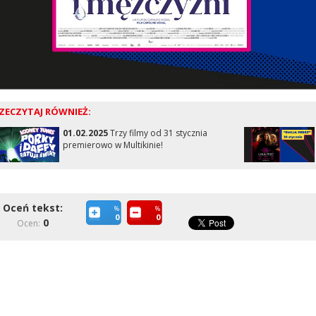
ZECZYTAJ RÓWNIEŻ:
01.02.2025
Trzy filmy od 31 stycznia
premierowo w Multikinie!
Oceń tekst:
%
%
0
0
0
Ocen: