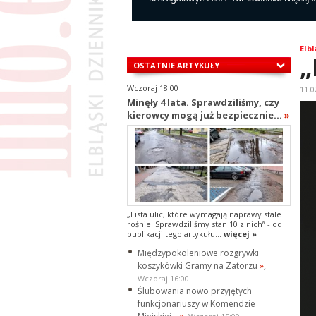
Elbl
„
OSTATNIE ARTYKUŁY
Wczoraj 18:00
11.0
Minęły 4 lata. Sprawdziliśmy, czy
kierowcy mogą już bezpiecznie...
»
„Lista ulic, które wymagają naprawy stale
rośnie. Sprawdziliśmy stan 10 z nich” - od
publikacji tego artykułu...
więcej »
Międzypokoleniowe rozgrywki
koszykówki Gramy na Zatorzu
»
,
Wczoraj 16:00
Ślubowania nowo przyjętych
funkcjonariuszy w Komendzie