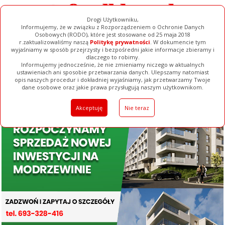
Drogi Użytkowniku,
Informujemy, że w związku z Rozporządzeniem o Ochronie Danych
Osobowych (RODO), które jest stosowane od 25 maja 2018
r.zaktualizowaliśmy naszą
Politykę prywatności
. W dokumencie tym
wyjaśniamy w sposób przejrzysty i bezpośredni jakie informacje zbieramy i
dlaczego to robimy.
Informujemy jednocześnie, że nie zmieniamy niczego w aktualnych
ustawieniach ani sposobie przetwarzania danych. Ulepszamy natomiast
opis naszych procedur i dokładniej wyjaśniamy, jak przetwarzamy Twoje
Galerie
Filmy
Baza Firm
Ogłoszenia
Pełna Wersja
dane osobowe oraz jakie prawa przysługują naszym użytkownikom.
Akceptuję
Nie teraz