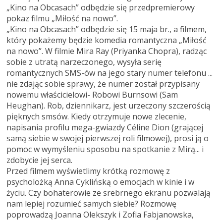
„Kino na Obcasach” odbędzie się przedpremierowy
pokaz filmu „Miłość na nowo”.
„Kino na Obcasach” odbędzie się 15 maja br., a filmem,
który pokażemy będzie komedia romantyczna „Miłość
na nowo”. W filmie Mira Ray (Priyanka Chopra), radząc
sobie z utratą narzeczonego, wysyła serię
romantycznych SMS-ów na jego stary numer telefonu ...
nie zdając sobie sprawy, że numer został przypisany
nowemu właścicielowi- Robowi Burnsowi (Sam
Heughan). Rob, dziennikarz, jest urzeczony szczerością
pięknych smsów. Kiedy otrzymuje nowe zlecenie,
napisania profilu mega-gwiazdy Céline Dion (grającej
samą siebie w swojej pierwszej roli filmowej), prosi ją o
pomoc w wymyśleniu sposobu na spotkanie z Mirą... i
zdobycie jej serca.
Przed filmem wyświetlimy krótką rozmowę z
psycholożką Anna Cyklińską o emocjach w kinie i w
życiu. Czy bohaterowie ze srebrnego ekranu pozwalają
nam lepiej rozumieć samych siebie? Rozmowę
poprowadzą Joanna Olekszyk i Zofia Fabjanowska,