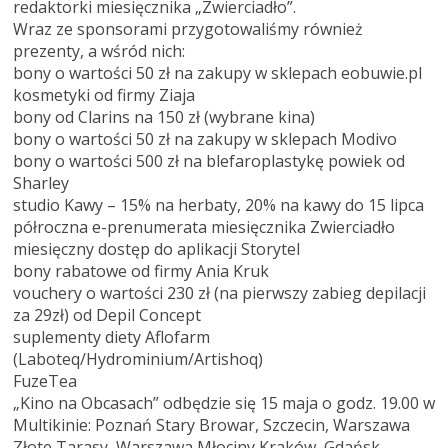
redaktorki miesięcznika „Zwierciadło”.
Wraz ze sponsorami przygotowaliśmy również
prezenty, a wśród nich:
bony o wartości 50 zł na zakupy w sklepach eobuwie.pl
kosmetyki od firmy Ziaja
bony od Clarins na 150 zł (wybrane kina)
bony o wartości 50 zł na zakupy w sklepach Modivo
bony o wartości 500 zł na blefaroplastykę powiek od
Sharley
studio Kawy – 15% na herbaty, 20% na kawy do 15 lipca
półroczna e-prenumerata miesięcznika Zwierciadło
miesięczny dostęp do aplikacji Storytel
bony rabatowe od firmy Ania Kruk
vouchery o wartości 230 zł (na pierwszy zabieg depilacji
za 29zł) od Depil Concept
suplementy diety Aflofarm
(Laboteq/Hydrominium/Artishoq)
FuzeTea
„Kino na Obcasach” odbędzie się 15 maja o godz. 19.00 w
Multikinie: Poznań Stary Browar, Szczecin, Warszawa
Złote Tarasy, Warszawa Młociny Kraków, Gdańsk,