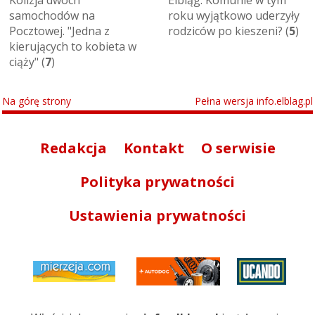
Kolizja dwóch
Elbląg: Komunie w tym
samochodów na
roku wyjątkowo uderzyły
Pocztowej. "Jedna z
rodziców po kieszeni? (
5
)
kierujących to kobieta w
ciąży" (
7
)
Na górę strony
Pełna wersja info.elblag.pl
Redakcja
Kontakt
O serwisie
Polityka prywatności
Ustawienia prywatności