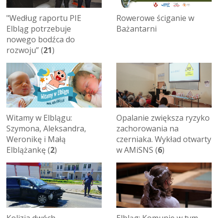
"Według raportu PIE
Rowerowe ściganie w
Elbląg potrzebuje
Bażantarni
nowego bodźca do
rozwoju” (
21
)
Witamy w Elblągu:
Opalanie zwiększa ryzyko
Szymona, Aleksandra,
zachorowania na
Weronikę i Małą
czerniaka. Wykład otwarty
Elblążankę (
2
)
w AMiSNS (
6
)