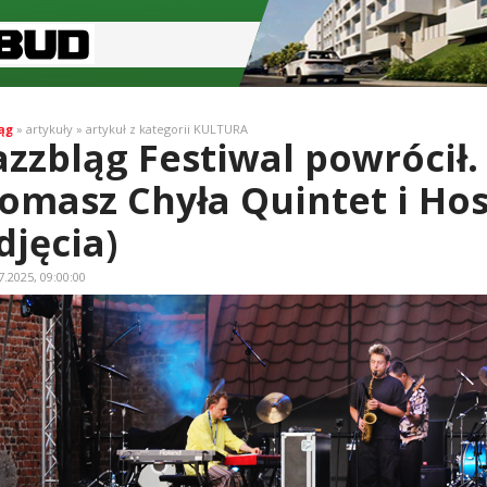
ąg
» artykuły » artykuł z kategorii KULTURA
azzbląg Festiwal powrócił
omasz Chyła Quintet i Hos
djęcia)
7.2025, 09:00:00