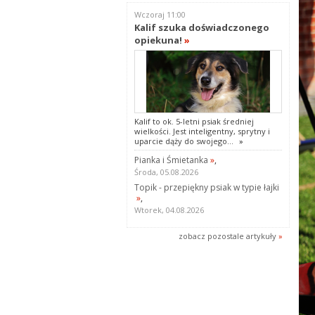
Wczoraj 11:00
Kalif szuka doświadczonego
opiekuna!
»
Kalif to ok. 5-letni psiak średniej
wielkości. Jest inteligentny, sprytny i
uparcie dąży do swojego...
»
Pianka i Śmietanka
»
,
Środa, 05.08.2026
Topik - przepiękny psiak w typie łajki
»
,
Wtorek, 04.08.2026
zobacz pozostale artykuły
»