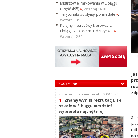
Mistrzowie Parkowania w Elblągu
(część 495)
»
,
Wczoraj 14:00
Terytorials popłynął po medale
»
,
Wczoraj 13:00
Kolejny nietrzeźwy kierowca z
Elbląga za kółkem. Uderzył w...
»
,
Wczoraj 12:30
Ja
pr
POCZYTNE
roz
zdj
2 dni temu, Poniedziałek, 03.08.2026
1.
Znamy wyniki rekrutacji. Te
szkoły w Elblągu młodzież
wybierała najchętniej
XI 
ja
odb
nal