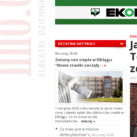
Elbl
J
OSTATNIE ARTYKUŁY
T
Wczoraj 18:00
Zmiany cen ciepła w Elblągu.
z
"Nowe stawki zaczęły...
»
26.0
1 sierpnia 2026 roku weszły w życie nowe
ceny i stawki opłat dla odbiorców ciepła w
Elblągu. Co to oznacza dla
mieszkańców...
więcej »
Za mało jest w mieście
defibrylatorów?
»
,
Wczoraj 16:00