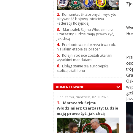
Zje
2.
Komunikat Sił Zbronych: wykryto
aktywność bojową lotnictwa
Federacji Rosyjskiej
Wyd
3.
Marszałek Sejmu Włodzimierz
Hos
Czarzasty: Ludzie mają prawo żyć,
jak chcą
4.
Przebudowa nabrzeża trwa rok.
Na jakim etapie są prace?
5.
Kolejni rodzice zostali ukarani
Prz
wysokimi mandatami
oso
6.
Elbląg stanie się europejską
tró
stolicą triathlonu
Gra
Osk
wsp
KOMENTOWANE
goś
3 dni temu, Niedziela, 02.08.2026
Jaz
1.
Marszałek Sejmu
Włodzimierz Czarzasty: Ludzie
mają prawo żyć, jak chcą