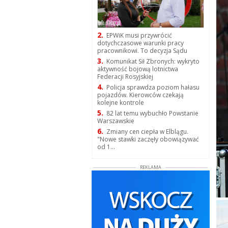
2.
EPWiK musi przywrócić
dotychczasowe warunki pracy
pracownikowi. To decyzja Sądu
3.
Komunikat Sił Zbronych: wykryto
aktywność bojową lotnictwa
Federacji Rosyjskiej
4.
Policja sprawdza poziom hałasu
pojazdów. Kierowców czekają
kolejne kontrole
5.
82 lat temu wybuchło Powstanie
Warszawskie
6.
Zmiany cen ciepła w Elblągu.
"Nowe stawki zaczęły obowiązywać
od 1...
REKLAMA