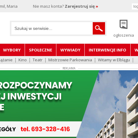
il, Maria
Nie masz konta?
Zarejestruj się
»
ogłoszenia
WYBORY
SPOŁECZNE
WYWIADY
INTERWENCJE INFO
W
lążanie
Kino
Teatr
Mistrzowie Parkowania
Witamy w Elblągu
REKLAMA