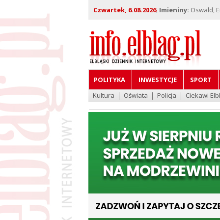
Czwartek, 6.08.2026
,
Imieniny:
Oswald, Em
POLITYKA
INWESTYCJE
SPORT
Kultura
Oświata
Policja
Ciekawi Elb