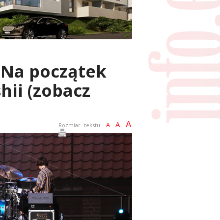
. Na początek
hii (zobacz
A
A
A
Rozmiar tekstu: