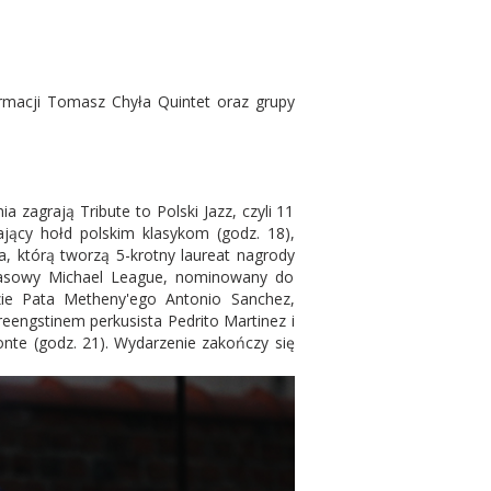
ormacji Tomasz Chyła Quintet oraz grupy
a zagrają Tribute to Polski Jazz, czyli 11
jący hołd polskim klasykom (godz. 18),
a, którą tworzą 5-krotny laureat nagrody
basowy Michael League, nominowany do
ie Pata Metheny'ego Antonio Sanchez,
engstinem perkusista Pedrito Martinez i
nte (godz. 21). Wydarzenie zakończy się