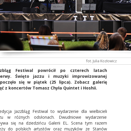
fot. Julia Kozłowicz
zzbląg Festiwal powrócił po czterech latach
zerwy. Święto jazzu i muzyki improwizowanej
poczęło się w piątek (25 lipca). Zobacz galerię
ęć z koncertów Tomasz Chyła Quintet i Hoshii.
edycja Jazzbląg Festiwal to wydarzenie dla wielbicieli
zzu w różnych odsłonach. Dwudniowe wydarzenie
ywa się na dziedzińcu Galerii EL. Scena tym razem
eży do polskich artystów oraz muzyków ze Stanów