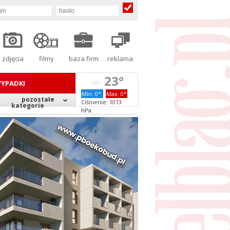
zdjęcia
filmy
baza firm
reklama
23°
YPADKI
Min. 0°
Max. 0°
pozostałe
Ciśnienie: 1013
kategorie
hPa