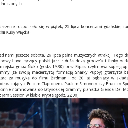
dnoczonych.
arzenie rozpoczeło się w piątek, 25 lipca koncertami gdańskiej f
hii Kuby Więcka.
ed nami jeszcze sobota, 26 lipca pełna muzycznych atrakcji. Tego dni
bowy band łączący polski jazz z dużą dozą groove'u i funky odda
jmiejska grupa Ńoko (godz. 19.30) oraz Elipsis czyli nowa supergrup
mmy (ze swoją macierzystą formacją Snarky Puppy) gitarzysta 
ara za muzykę do filmu Birdman i od 20 lat bębniący w składz
ółpracujący z Ericiem Claptonem, Paulem Simonem czy Bruce'm Spre
cinnie nominowana do latynoskiej Grammy pianistka Glenda Del Mo
z Jam Session w klubie Krypta (godz. 22.30).