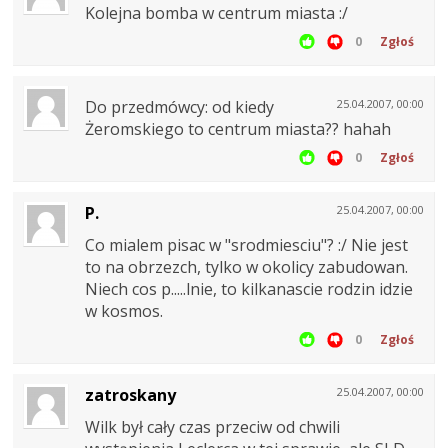
Kolejna bomba w centrum miasta :/
0
Zgłoś
Do przedmówcy: od kiedy
25.04.2007, 00:00
Żeromskiego to centrum miasta?? hahah
0
Zgłoś
P.
25.04.2007, 00:00
Co mialem pisac w "srodmiesciu"? :/ Nie jest
to na obrzezch, tylko w okolicy zabudowan.
Niech cos p.....lnie, to kilkanascie rodzin idzie
w kosmos.
0
Zgłoś
zatroskany
25.04.2007, 00:00
Wilk był cały czas przeciw od chwili