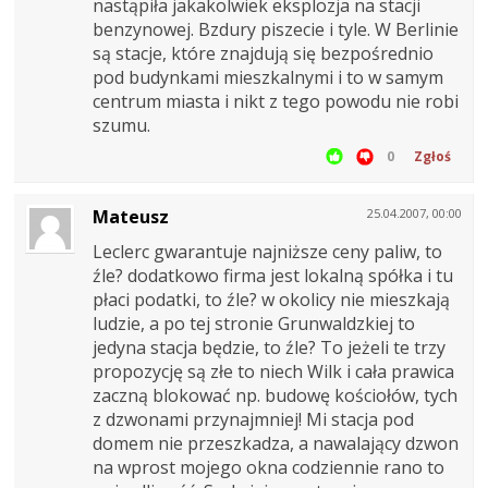
nastąpiła jakakolwiek eksplozja na stacji
benzynowej. Bzdury piszecie i tyle. W Berlinie
są stacje, które znajdują się bezpośrednio
pod budynkami mieszkalnymi i to w samym
centrum miasta i nikt z tego powodu nie robi
szumu.
0
Zgłoś
Mateusz
25.04.2007, 00:00
Leclerc gwarantuje najniższe ceny paliw, to
źle? dodatkowo firma jest lokalną spółka i tu
płaci podatki, to źle? w okolicy nie mieszkają
ludzie, a po tej stronie Grunwaldzkiej to
jedyna stacja będzie, to źle? To jeżeli te trzy
propozycję są złe to niech Wilk i cała prawica
zaczną blokować np. budowę kościołów, tych
z dzwonami przynajmniej! Mi stacja pod
domem nie przeszkadza, a nawalający dzwon
na wprost mojego okna codziennie rano to