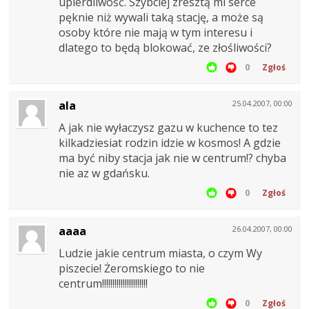
upierdliwość. Szybciej zresztą mi serce
pęknie niż wywali taką stację, a może są
osoby które nie mają w tym interesu i
dlatego to będą blokować, ze złośliwości?
0
Zgłoś
ala
25.04.2007, 00:00
A jak nie wyłaczysz gazu w kuchence to tez
kilkadziesiat rodzin idzie w kosmos! A gdzie
ma być niby stacja jak nie w centrum!? chyba
nie az w gdańsku.
0
Zgłoś
aaaa
26.04.2007, 00:00
Ludzie jakie centrum miasta, o czym Wy
piszecie! Żeromskiego to nie
centrum!!!!!!!!!!!!!!!!!!!!!!
0
Zgłoś