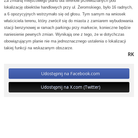
Za zmianą miejscowego planu dla terenów przewidzianych pod
lokalizację obiektów handlowych przy ul. Żeromskiego, było 16 radnych,
a 6 opozycyjnych wstrzymało się od głosu. Tym samym na wniosek
właściciela terenu, który zwrócił się do miasta z zamiarem wybudowania
stacji benzynowej w ramach parkingu przy markecie, konieczne będzie
naniesienie pewnych zmian. Wynikają one z tego, że w dotychczas
obowiązującym planie nie ma jednoznacznego ustalenia o lokalizacji
takiej funkcji na wskazanym obszarze.
RK
Udostępnij na Facebook.com
Udostępnij na X.com (Twitter)