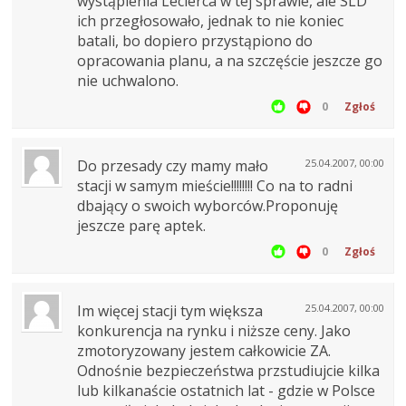
wystąpienia Leclerca w tej sprawie, ale SLD
ich przegłosowało, jednak to nie koniec
batali, bo dopiero przystąpiono do
opracowania planu, a na szczęście jeszcze go
nie uchwalono.
0
Zgłoś
Do przesady czy mamy mało
25.04.2007, 00:00
stacji w samym mieście!!!!!!!! Co na to radni
dbający o swoich wyborców.Proponuję
jeszcze parę aptek.
0
Zgłoś
Im więcej stacji tym większa
25.04.2007, 00:00
konkurencja na rynku i niższe ceny. Jako
zmotoryzowany jestem całkowicie ZA.
Odnośnie bezpieczeństwa przstudiujcie kilka
lub kilkanaście ostatnich lat - gdzie w Polsce