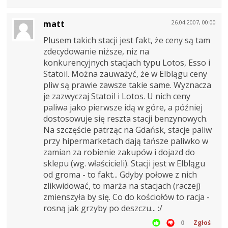
matt
26.04.2007, 00:00
Plusem takich stacji jest fakt, że ceny są tam
zdecydowanie niższe, niz na
konkurencyjnych stacjach typu Lotos, Esso i
Statoil. Można zauważyć, że w Elblągu ceny
pliw są prawie zawsze takie same. Wyznacza
je zazwyczaj Statoil i Lotos. U nich ceny
paliwa jako pierwsze idą w góre, a później
dostosowuje się reszta stacji benzynowych.
Na szczęście patrząc na Gdańsk, stacje paliw
przy hipermarketach dają tańsze paliwko w
zamian za robienie zakupów i dojazd do
sklepu (wg. właścicieli). Stacji jest w Elblągu
od groma - to fakt... Gdyby połowe z nich
zlikwidować, to marża na stacjach (raczej)
zmienszyła by się. Co do kościołów to racja -
rosną jak grzyby po deszczu... :/
0
Zgłoś