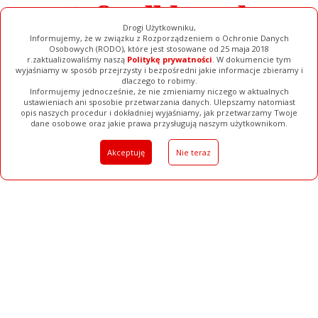
Drogi Użytkowniku,
Informujemy, że w związku z Rozporządzeniem o Ochronie Danych
Osobowych (RODO), które jest stosowane od 25 maja 2018
r.zaktualizowaliśmy naszą
Politykę prywatności
. W dokumencie tym
wyjaśniamy w sposób przejrzysty i bezpośredni jakie informacje zbieramy i
dlaczego to robimy.
Informujemy jednocześnie, że nie zmieniamy niczego w aktualnych
ustawieniach ani sposobie przetwarzania danych. Ulepszamy natomiast
opis naszych procedur i dokładniej wyjaśniamy, jak przetwarzamy Twoje
Galerie
Filmy
Baza Firm
Ogłoszenia
Pełna Wersja
dane osobowe oraz jakie prawa przysługują naszym użytkownikom.
Akceptuję
Nie teraz