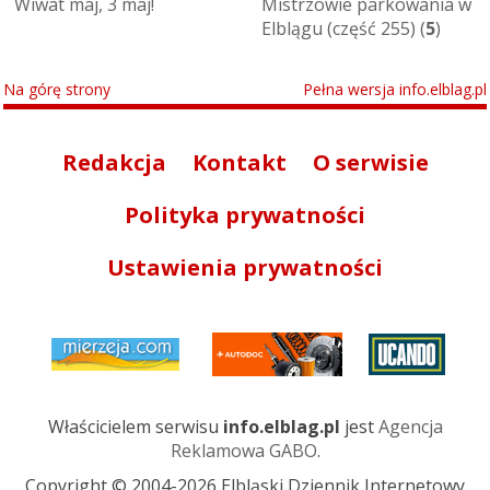
Wiwat maj, 3 maj!
Mistrzowie parkowania w
Elblągu (część 255) (
5
)
Na górę strony
Pełna wersja info.elblag.pl
Redakcja
Kontakt
O serwisie
Polityka prywatności
Ustawienia prywatności
Właścicielem serwisu
info.elblag.pl
jest
Agencja
Reklamowa GABO
.
Copyright © 2004-2026 Elbląski Dziennik Internetowy