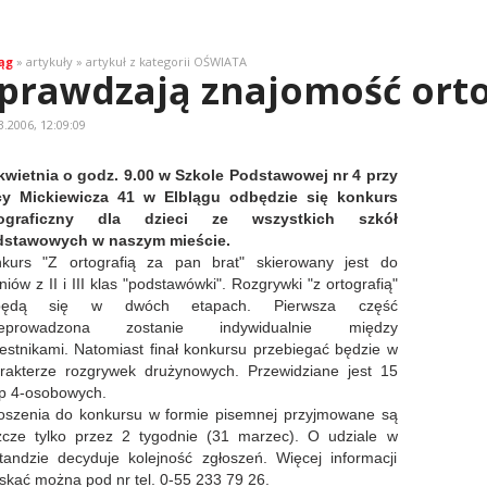
ąg
» artykuły » artykuł z kategorii OŚWIATA
prawdzają znajomość orto
3.2006, 12:09:09
kwietnia o godz. 9.00 w Szkole Podstawowej nr 4 przy
cy Mickiewicza 41 w Elblągu odbędzie się konkurs
tograficzny dla dzieci ze wszystkich szkół
stawowych w naszym mieście.
kurs "Z ortografią za pan brat" skierowany jest do
niów z II i III klas "podstawówki". Rozgrywki "z ortografią"
będą się w dwóch etapach. Pierwsza część
zeprowadzona zostanie indywidualnie między
estnikami. Natomiast finał konkursu przebiegać będzie w
rakterze rozgrywek drużynowych. Przewidziane jest 15
p 4-osobowych.
oszenia do konkursu w formie pisemnej przyjmowane są
zcze tylko przez 2 tygodnie (31 marzec). O udziale w
tandzie decyduje kolejność zgłoszeń. Więcej informacji
skać można pod nr tel. 0-55 233 79 26.