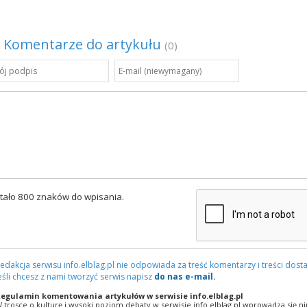
Komentarze do artykułu
(0)
tało 800 znaków do wpisania.
edakcja serwisu info.elblag.pl nie odpowiada za treść komentarzy i treści dosta
eśli chcesz z nami tworzyć serwis napisz
do nas e-mail.
egulamin komentowania artykułów w serwisie info.elblag.pl
 trosce o kulturę i wysoki poziom debaty w serwisie info.elblag.pl wprowadza się ni