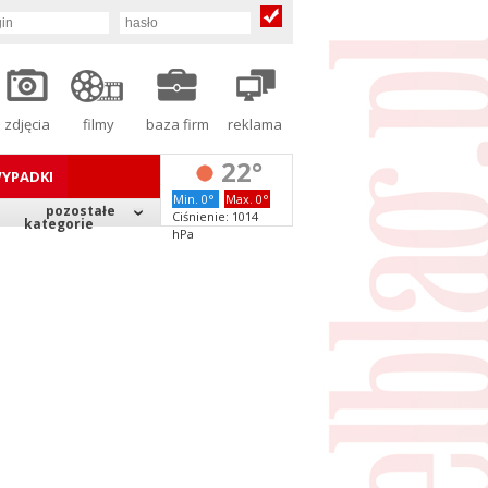
zdjęcia
filmy
baza firm
reklama
22°
YPADKI
Min. 0°
Max. 0°
pozostałe
Ciśnienie: 1014
kategorie
hPa