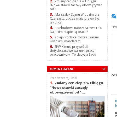
2.
Zmiany cen ciepła w Elblągu.
"Nowe stawki zaczęły obowiązywać
od 1...
3.
Marszałek Sejmu Włodzimierz
Czarzasty: Ludzie mają prawo żyć,
jak chcą
4.
Przebudowa nabrzeża trwa rok.
Na jakim etapie są prace?
5.
Kolejni rodzice zostali ukarani
wysokimi mandatami
6.
EPWiK musi przywrócić
dotychczasowe warunki pracy
pracownikowi. To decyzja Sądu
KOMENTOWANE
Zos
Przedwczoraj 18:00
1.
Zmiany cen ciepła w Elblągu.
"Nowe stawki zaczęły
obowiązywać od 1...
R
J
R
W