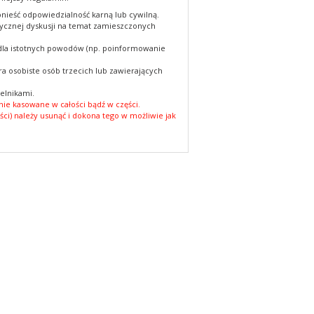
nieść odpowiedzialność karną lub cywilną.
cznej dyskusji na temat zamieszczonych
 dla istotnych powodów (np. poinformowanie
a osobiste osób trzecich lub zawierających
elnikami.
ie kasowane w całości bądź w części.
ści) należy usunąć i dokona tego w możliwie jak