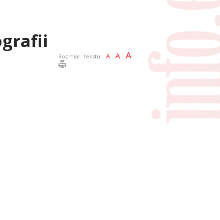
grafii
A
A
A
Rozmiar tekstu: