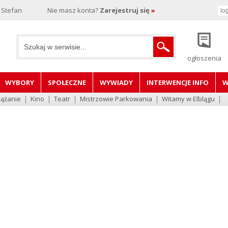
 Stefan
Nie masz konta?
Zarejestruj się
»
ogłoszenia
WYBORY
SPOŁECZNE
WYWIADY
INTERWENCJE INFO
W
lążanie
Kino
Teatr
Mistrzowie Parkowania
Witamy w Elblągu