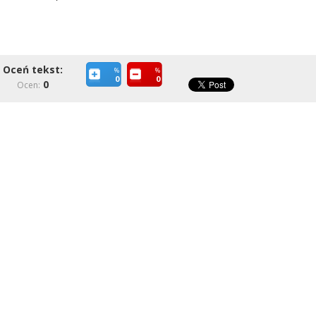
Oceń tekst:
%
%
0
0
0
Ocen: