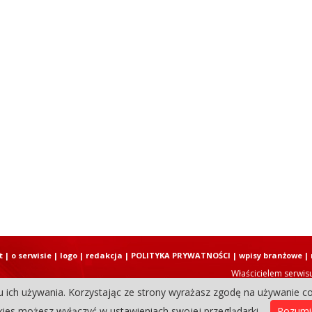
t
|
o serwisie
|
logo
|
redakcja
|
POLITYKA PRYWATNOŚCI
|
wpisy branżowe
|
Właścicielem serwis
u ich używania. Korzystając ze strony wyrażasz zgodę na używanie co
Copyright © 2004-2026 Elbląski D
ies możesz wyłączyć w ustawieniach swojej przeglądarki.
Rozum