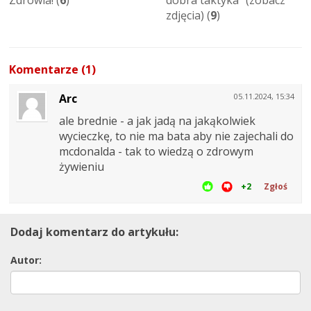
Zdrowia! (
6
)
dobra taktyka" (zobacz
zdjęcia) (
9
)
Komentarze (1)
Arc
05.11.2024, 15:34
ale brednie - a jak jadą na jakąkolwiek
wycieczkę, to nie ma bata aby nie zajechali do
mcdonalda - tak to wiedzą o zdrowym
żywieniu
+2
Zgłoś
Dodaj komentarz do artykułu:
Autor: