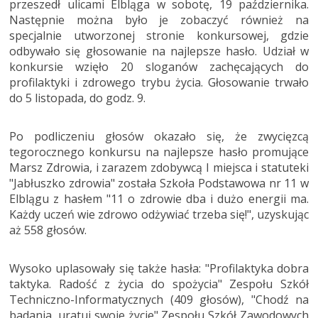
przeszedł ulicami Elbląga w sobotę, 19 października.
Następnie można było je zobaczyć również na
specjalnie utworzonej stronie konkursowej, gdzie
odbywało się głosowanie na najlepsze hasło. Udział w
konkursie wzięło 20 sloganów zachęcających do
profilaktyki i zdrowego trybu życia. Głosowanie trwało
do 5 listopada, do godz. 9.
Po podliczeniu głosów okazało się, że zwycięzcą
tegorocznego konkursu na najlepsze hasło promujące
Marsz Zdrowia, i zarazem zdobywcą I miejsca i statuteki
"Jabłuszko zdrowia" została Szkoła Podstawowa nr 11 w
Elblągu z hasłem "11 o zdrowie dba i dużo energii ma.
Każdy uczeń wie zdrowo odżywiać trzeba się!", uzyskując
aż 558 głosów.
Wysoko uplasowały się także hasła: "Profilaktyka dobra
taktyka. Radość z życia do spożycia" Zespołu Szkół
Techniczno-Informatycznych (409 głosów), "Chodź na
badania, uratuj swoje życie" Zespołu Szkół Zawodowych