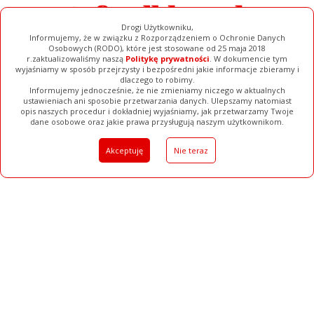
Drogi Użytkowniku,
Informujemy, że w związku z Rozporządzeniem o Ochronie Danych
Osobowych (RODO), które jest stosowane od 25 maja 2018
r.zaktualizowaliśmy naszą
Politykę prywatności
. W dokumencie tym
wyjaśniamy w sposób przejrzysty i bezpośredni jakie informacje zbieramy i
dlaczego to robimy.
Informujemy jednocześnie, że nie zmieniamy niczego w aktualnych
ustawieniach ani sposobie przetwarzania danych. Ulepszamy natomiast
opis naszych procedur i dokładniej wyjaśniamy, jak przetwarzamy Twoje
Galerie
Filmy
Baza Firm
Ogłoszenia
Pełna Wersja
dane osobowe oraz jakie prawa przysługują naszym użytkownikom.
Akceptuję
Nie teraz