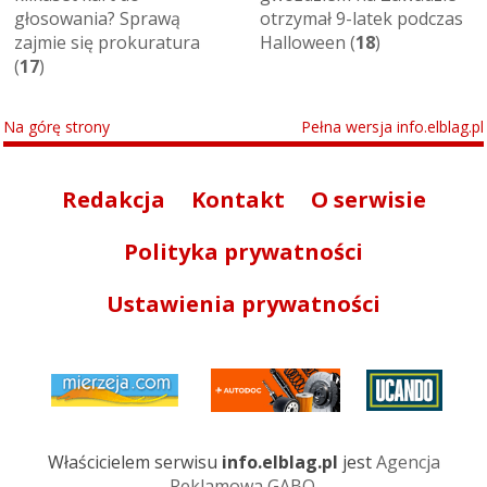
głosowania? Sprawą
otrzymał 9-latek podczas
zajmie się prokuratura
Halloween (
18
)
(
17
)
Na górę strony
Pełna wersja info.elblag.pl
Redakcja
Kontakt
O serwisie
Polityka prywatności
Ustawienia prywatności
Właścicielem serwisu
info.elblag.pl
jest
Agencja
Reklamowa GABO
.