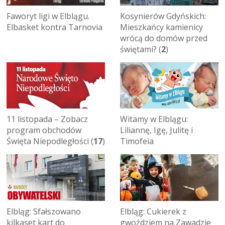
Faworyt ligi w Elblągu.
Kosynierów Gdyńskich:
Elbasket kontra Tarnovia
Mieszkańcy kamienicy
wrócą do domów przed
świętami? (
2
)
11 listopada – Zobacz
Witamy w Elblągu:
program obchodów
Liliannę, Igę, Julitę i
Święta Niepodległości (
17
)
Timofeia
Elbląg: Sfałszowano
Elbląg: Cukierek z
kilkaset kart do
gwoździem na Zawadzie