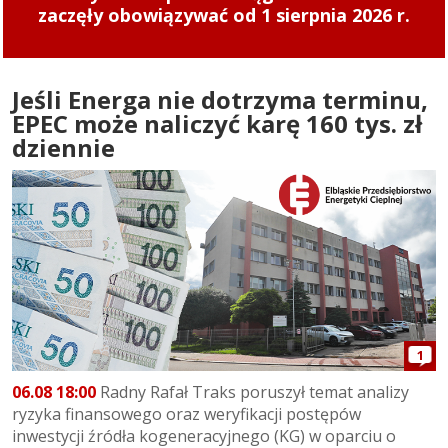
zaczęły obowiązywać od 1 sierpnia 2026 r.
Jeśli Energa nie dotrzyma terminu,
EPEC może naliczyć karę 160 tys. zł
dziennie
1
06.08 18:00
Radny Rafał Traks poruszył temat analizy
ryzyka finansowego oraz weryfikacji postępów
inwestycji źródła kogeneracyjnego (KG) w oparciu o