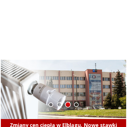
1
2
3
4
Zmiany cen ciepła w Elblągu. Nowe stawki