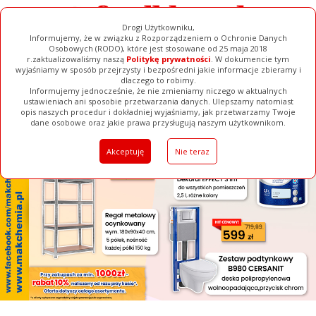
Drogi Użytkowniku,
Informujemy, że w związku z Rozporządzeniem o Ochronie Danych
Osobowych (RODO), które jest stosowane od 25 maja 2018
r.zaktualizowaliśmy naszą
Politykę prywatności
. W dokumencie tym
wyjaśniamy w sposób przejrzysty i bezpośredni jakie informacje zbieramy i
[ ZAMKNIJ ]
dlaczego to robimy.
Informujemy jednocześnie, że nie zmieniamy niczego w aktualnych
ustawieniach ani sposobie przetwarzania danych. Ulepszamy natomiast
opis naszych procedur i dokładniej wyjaśniamy, jak przetwarzamy Twoje
Galerie
Filmy
Baza Firm
Ogłoszenia
Pełna Wersja
dane osobowe oraz jakie prawa przysługują naszym użytkownikom.
Akceptuję
Nie teraz