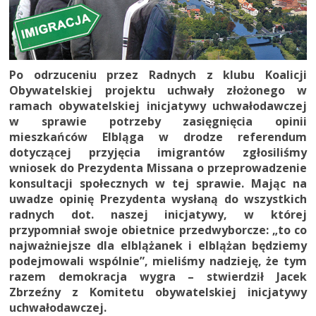
Po odrzuceniu przez Radnych z klubu Koalicji
Obywatelskiej projektu uchwały złożonego w
ramach obywatelskiej inicjatywy uchwałodawczej
w sprawie potrzeby zasięgnięcia opinii
mieszkańców Elbląga w drodze referendum
dotyczącej przyjęcia imigrantów zgłosiliśmy
wniosek do Prezydenta Missana o przeprowadzenie
konsultacji społecznych w tej sprawie. Mając na
uwadze opinię Prezydenta wysłaną do wszystkich
radnych dot. naszej inicjatywy, w której
przypomniał swoje obietnice przedwyborcze: „to co
najważniejsze dla elblążanek i elblążan będziemy
podejmowali wspólnie”, mieliśmy nadzieję, że tym
razem demokracja wygra – stwierdził Jacek
Zbrzeźny z Komitetu obywatelskiej inicjatywy
uchwałodawczej.