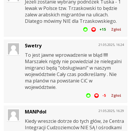
Jezeli zostanie wybrany podnózek Tuska - 1
lewak w Polsce tzw. Trzaskowski to będzie
zalew arabskich migrantów na ulicach.
Dlatego mówimy NIE dla Trzaskowskiego.
+15
Zgłoś
Swetry
21.05.2025, 16:24
To jest jawne wprowadzenie w błąd !!!!!
Marszałek nigdy nie powiedział że nielegalni
imigranci będą "obsługiwani" w naszym
województwie Cały czas podkreślamy . Nie
ma planów na powstanie CiC w
województwie.
-5
Zgłoś
MANPdol
21.05.2025, 16:29
Kiedy wreszcie dotrze do tych głów, że Centra
Integracji Cudzoziemców NIE SĄ ! ośrodkami