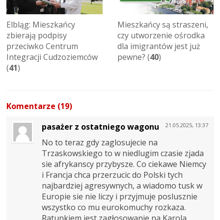
Elbląg: Mieszkańcy
Mieszkańcy są straszeni,
zbierają podpisy
czy utworzenie ośrodka
przeciwko Centrum
dla imigrantów jest już
Integracji Cudzoziemców
pewne? (
40
)
(
41
)
Komentarze (19)
pasażer z ostatniego wagonu
21.05.2025, 13:37
No to teraz gdy zaglosujecie na
Trzaskowskiego to w niedlugim czasie zjada
sie afrykanscy przybysze. Co ciekawe Niemcy
i Francja chca przerzucic do Polski tych
najbardziej agresywnych, a wiadomo tusk w
Europie sie nie liczy i przyjmuje poslusznie
wszystko co mu eurokomuchy rozkaza.
Ratunkiem jest zagłosowanie na Karola