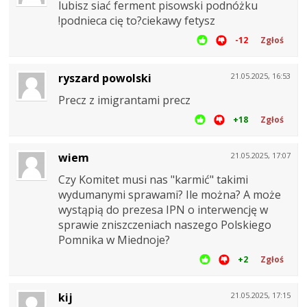
lubisz siać ferment pisowski podnóżku
!podnieca cię to?ciekawy fetysz
-12
Zgłoś
ryszard powolski
21.05.2025, 16:53
Precz z imigrantami precz
+18
Zgłoś
wiem
21.05.2025, 17:07
Czy Komitet musi nas "karmić" takimi
wydumanymi sprawami? Ile można? A może
wystąpią do prezesa IPN o interwencję w
sprawie zniszczeniach naszego Polskiego
Pomnika w Miednoje?
+2
Zgłoś
kij
21.05.2025, 17:15