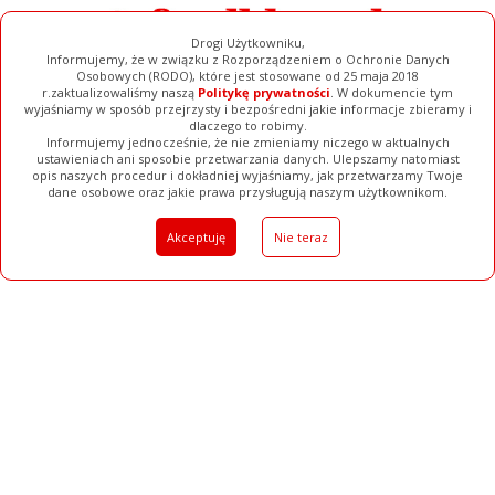
Drogi Użytkowniku,
Informujemy, że w związku z Rozporządzeniem o Ochronie Danych
Osobowych (RODO), które jest stosowane od 25 maja 2018
r.zaktualizowaliśmy naszą
Politykę prywatności
. W dokumencie tym
wyjaśniamy w sposób przejrzysty i bezpośredni jakie informacje zbieramy i
dlaczego to robimy.
Informujemy jednocześnie, że nie zmieniamy niczego w aktualnych
ustawieniach ani sposobie przetwarzania danych. Ulepszamy natomiast
opis naszych procedur i dokładniej wyjaśniamy, jak przetwarzamy Twoje
Galerie
Filmy
Baza Firm
Ogłoszenia
Pełna Wersja
dane osobowe oraz jakie prawa przysługują naszym użytkownikom.
Akceptuję
Nie teraz