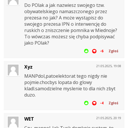
Do POlak a jak nazwiesz swojego tzw.
obywatelskiego namaszczonego przez
prezesa no jak? A może wystąpisz do
swojego prezesa IPN o interwencję do
ruskich o zniszczenie pomnika w Miednoje?
To wówczas możesz się chyba podpisywać
jako POlak?
-6
Zgłoś
Xyz
21.05.2025, 19:08
MANPdol,patoelektorat tego nigdy nie
pojmie.chocbys lopata do glowy
kladl.samodzielne myslenie to dla nich zbyt
duzo.
-4
Zgłoś
WET
21.05.2025, 20:19