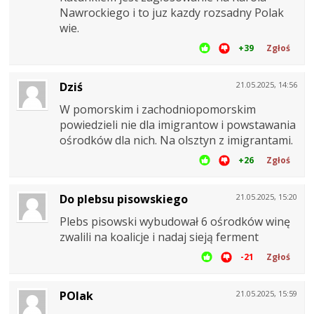
Nawrockiego i to juz kazdy rozsadny Polak
wie.
+39
Zgłoś
Dziś
21.05.2025, 14:56
W pomorskim i zachodniopomorskim
powiedzieli nie dla imigrantow i powstawania
ośrodków dla nich. Na olsztyn z imigrantami.
+26
Zgłoś
Do plebsu pisowskiego
21.05.2025, 15:20
Plebs pisowski wybudował 6 ośrodków winę
zwalili na koalicje i nadaj sieją ferment
-21
Zgłoś
POlak
21.05.2025, 15:59