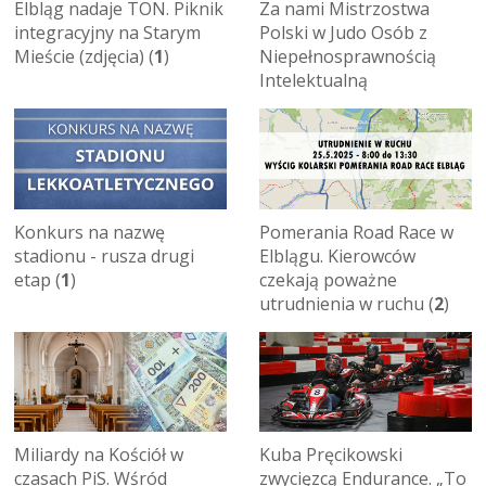
Elbląg nadaje TON. Piknik
Za nami Mistrzostwa
integracyjny na Starym
Polski w Judo Osób z
Mieście (zdjęcia) (
1
)
Niepełnosprawnością
Intelektualną
Konkurs na nazwę
Pomerania Road Race w
stadionu - rusza drugi
Elblągu. Kierowców
etap (
1
)
czekają poważne
utrudnienia w ruchu (
2
)
Miliardy na Kościół w
Kuba Pręcikowski
czasach PiS. Wśród
zwycięzcą Endurance. „To