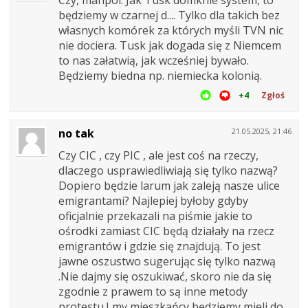
Czy, manpol. Jak Tusk domknie system, to
będziemy w czarnej d.... Tylko dla takich bez
własnych komórek za których myśli TVN nic
nie dociera. Tusk jak dogada się z Niemcem
to nas załatwią, jak wcześniej bywało.
Będziemy biedna np. niemiecka kolonią.
+4
Zgłoś
no tak
21.05.2025, 21:46
Czy CIC , czy PIC , ale jest coś na rzeczy,
dlaczego usprawiedliwiają się tylko nazwą?
Dopiero będzie larum jak zaleją nasze ulice
emigrantami? Najlepiej byłoby gdyby
oficjalnie przekazali na piśmie jakie to
ośrodki zamiast CIC będą działały na rzecz
emigrantów i gdzie się znajdują. To jest
jawne oszustwo sugerując się tylko nazwą
.Nie dajmy się oszukiwać, skoro nie da się
zgodnie z prawem to są inne metody
protestu.I my mieszkańcy będziemy mieli do