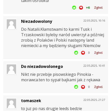
takim ośrodku!
+6
Zgłoś
Niezadowolony
22.05.2025, 10:16
Do Natalii.Kłamstwami to karmi Tusk i
Trzaskowski byleby naród uwierzył a później
zrobią z Polaków i Polski następny land
niemiecki a my będziemy sługami Niemców
0
Zgłoś
Do niezadowolonego
22.05.2025, 10:41
Nikt nie przebije pisowskiego Pinokia -
morawca.ten to sypał bajkami jak z rękawa
0
Zgłoś
tomaszek
22.05.2025, 21:27
to juz po nas drugie leeds bedzie